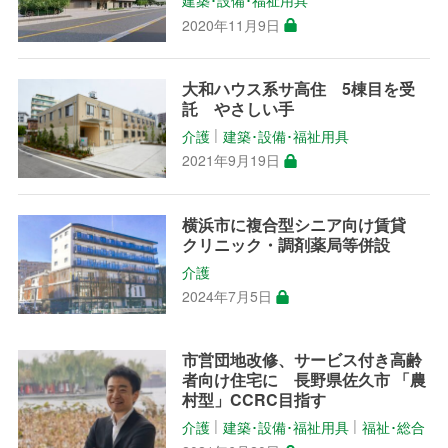
2020年11月9日
大和ハウス系サ高住 5棟目を受
託 やさしい手
介護
建築･設備･福祉用具
│
2021年9月19日
横浜市に複合型シニア向け賃貸
クリニック・調剤薬局等併設
介護
2024年7月5日
市営団地改修、サービス付き高齢
者向け住宅に 長野県佐久市 「農
村型」CCRC目指す
介護
建築･設備･福祉用具
福祉･総合
│
│