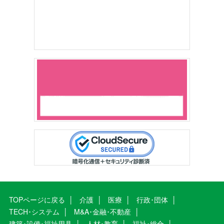
TOPページに戻る
介護
医療
行政･団体
TECH･システム
M&A･金融･不動産
建築･設備･福祉用具
人材･教育
福祉･総合