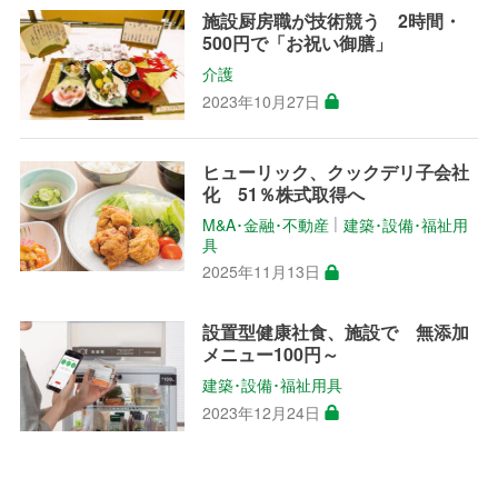
施設厨房職が技術競う 2時間・
500円で「お祝い御膳」
介護
2023年10月27日
ヒューリック、クックデリ子会社
化 51％株式取得へ
M&A･金融･不動産
建築･設備･福祉用
│
具
2025年11月13日
設置型健康社食、施設で 無添加
メニュー100円～
建築･設備･福祉用具
2023年12月24日