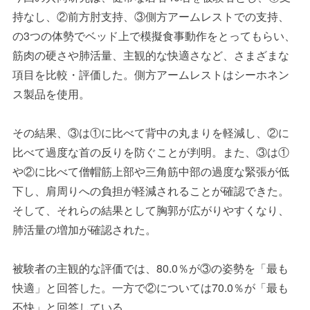
持なし、②前方肘支持、③側方アームレストでの支持、
の3つの体勢でベッド上で模擬食事動作をとってもらい、
筋肉の硬さや肺活量、主観的な快適さなど、さまざまな
項目を比較・評価した。側方アームレストはシーホネン
ス製品を使用。
その結果、③は①に比べて背中の丸まりを軽減し、②に
比べて過度な首の反りを防ぐことが判明。また、③は①
や②に比べて僧帽筋上部や三角筋中部の過度な緊張が低
下し、肩周りへの負担が軽減されることが確認できた。
そして、それらの結果として胸郭が広がりやすくなり、
肺活量の増加が確認された。
被験者の主観的な評価では、80.0％が③の姿勢を「最も
快適」と回答した。一方で②については70.0％が「最も
不快」と回答している。