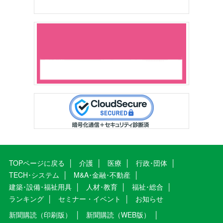
TOPページに戻る
介護
医療
行政･団体
TECH･システム
M&A･金融･不動産
建築･設備･福祉用具
人材･教育
福祉･総合
ランキング
セミナー・イベント
お知らせ
新聞購読（印刷版）
新聞購読（WEB版）