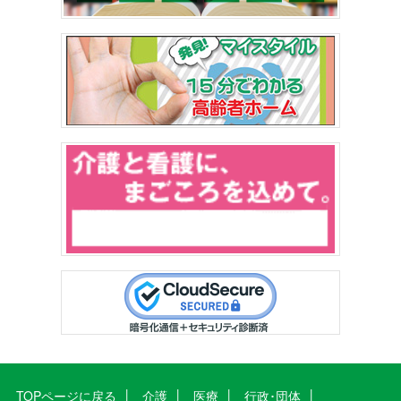
TOPページに戻る
介護
医療
行政･団体