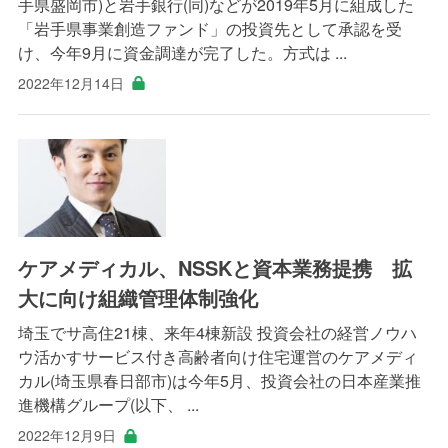
手県盛岡市)と岩手銀行(同)などが2019年5月に組成した
「岩手県事業創造ファンド」の投資先として承認を受
け、今年9月に資金調達が完了した。方式は ...
2022年12月14日
ケアメディカル、NSSKと資本業務提携 拡
大に向け組織管理体制強化
埼玉でサ高住21棟、来年4棟新設 投資会社の経営ノウハ
ウ活かすサービス付き高齢者向け住宅運営のケアメディ
カル(埼玉県春日部市)は今年5月、投資会社の日本産業推
進機構グループ(以下、 ...
2022年12月9日