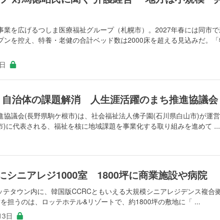
事業を広げるつしま医療福祉グループ（札幌市）。2027年春には同市で
プンを控え、特養・老健の合計ベッド数は2000床を超える見込みだ。「
4日
 自治体の課題解消 人生涯活躍のまち推進協議会
協議会(長野県駒ケ根市)は、社会福祉法人佛子園(石川県白山市)が運
金沢市)に代表される、福祉を核に地域課題を事業化する取り組みを進めて ...
にシニアレジ1000室 1800坪に商業施設や病院
ロッテタウン内に、韓国版CCRCともいえる大規模シニアレジデンス複合
を担うのは、ロッテホテル&リゾートで、約1800坪の敷地に「 ...
13日