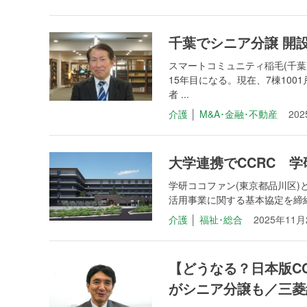
千葉でシニア分譲 開設
スマートコミュニティ稲毛(千
15年目になる。現在、7棟10
者 ...
介護
│
M&A･金融･不動産
20
大学連携でCCRC 
学研ココファン(東京都品川区)
活用事業に関する基本協定を締結し
介護
│
福祉･総合
2025年11月
【どうなる？日本版C
がシニア分譲も／三菱