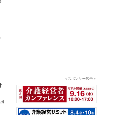
環
ー
＜スポンサー広告＞
対
流拠
..