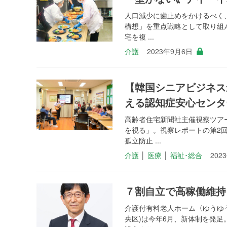
人口減少に歯止めをかけるべく、
構想」を重点戦略として取り組
宅を複 ...
介護
2023年9月6日
【韓国シニアビジネス
える認知症安心センタ
高齢者住宅新聞社主催視察ツア
を視る」。視察レポートの第2
孤立防止 ...
介護
│
医療
│
福祉･総合
202
７割自立で高稼働維持
介護付有料老人ホーム〈ゆうゆ
央区)は今年6月、新体制を発