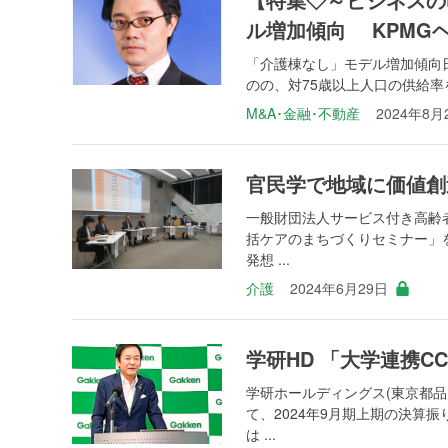
ル増加傾向 KPMG
「介護棟なし」モデル増加傾向
のの、対75歳以上人口の供給率をみ
M&A･金融･不動産
2024年8月
官民学で地域に価値創
一般財団法人サービス付き高齢者
括ケアのまちづくりセミナー」
発想 ...
介護
2024年6月29日
学研HD 「大学連携
学研ホールディングス(東京都品
て、2024年9月期上期の決算
は ...