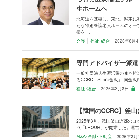
生ホームへ」
北海道を基盤に、東北、関東に
たな特別養護老人ホームのオー
養を ...
介護
│
福祉･総合
2026年8月
専門アドバイザー派遣
一般社団法人生涯活躍のまち推進
るCCRC「Share金沢」(同
福祉･総合
2026年3月8日
【韓国のCCRC】釜山
2025年3月、韓国釜山近郊の
点「LHOUR」が開業した。運営
M&A･金融･不動産
2026年2月