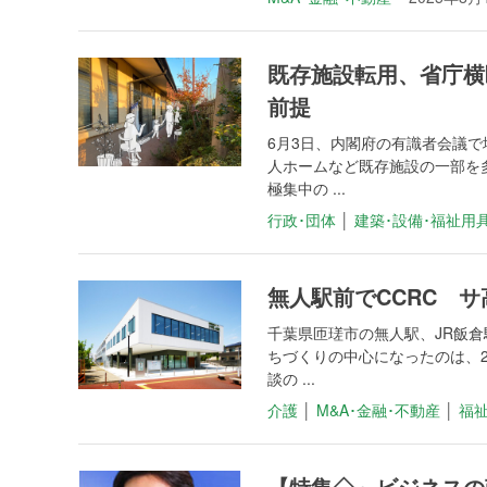
既存施設転用、省庁横
前提
6月3日、内閣府の有識者会議
人ホームなど既存施設の一部を
極集中の ...
行政･団体
│
建築･設備･福祉用
無人駅前でCCRC 
千葉県匝瑳市の無人駅、JR飯
ちづくりの中心になったのは、2
談の ...
介護
│
M&A･金融･不動産
│
福祉
【特集◇～ビジネスの