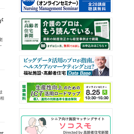
が
老
一
ま
や相
デ