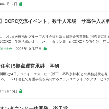
24年6月17日
】CCRC交流イベント、数千人来場 サ高住入居
は、つしま医療福祉グループの社会福祉法人日本介護事業団(同奈井江町
版CCRC「生涯活躍のまち」だ。「タウン型」のCCRCと位置付け、江 ..
祉･総合
2023年10月27日
者住宅15拠点運営承継 学研
川区)は4日、ジェイ・エス・ビー(以下・JSB/京都市)との業務提携を発
いて、JSB子会社で介護事業を展開するグランユニライフケアサービス
23年9月15日
オンタウンと一体開発 楽天堂