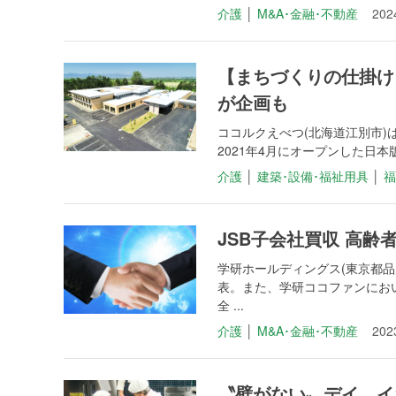
介護
│
M&A･金融･不動産
20
【まちづくりの仕掛け
が企画も
ココルクえべつ(北海道江別市)
2021年4月にオープンした日本
介護
│
建築･設備･福祉用具
│
福
JSB子会社買収 高齢
学研ホールディングス(東京都品
表。また、学研ココファンにお
全 ...
介護
│
M&A･金融･不動産
20
〝壁がない〟デイ イ