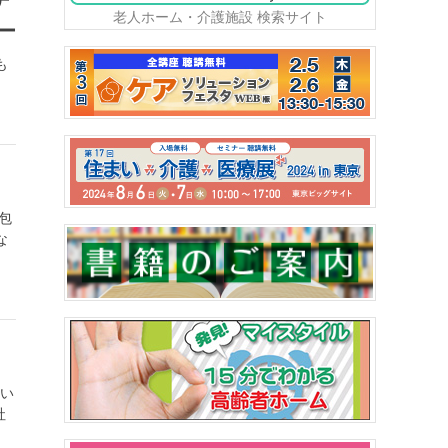
老人ホーム・介護施設 検索サイト
ー
も
包
な
つい
社