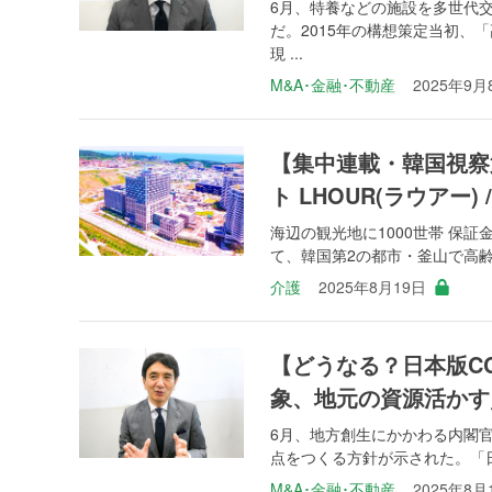
6月、特養などの施設を多世代交
だ。2015年の構想策定当初、
現 ...
M&A･金融･不動産
2025年9月
【集中連載・韓国視察
ト LHOUR(ラウアー)
海辺の観光地に1000世帯 保証
て、韓国第2の都市・釜山で高齢者
介護
2025年8月19日
【どうなる？日本版C
象、地元の資源活かす
6月、地方創生にかかわる内閣
点をつくる方針が示された。「日本
M&A･金融･不動産
2025年8月