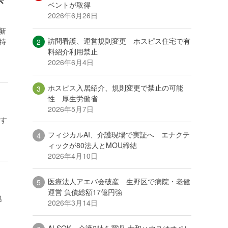
ベントが取得
2026年6月26日
新
訪問看護、運営規則変更 ホスピス住宅で有
特
料紹介利用禁止
2026年6月4日
ホスピス入居紹介、規則変更で禁止の可能
性 厚生労働省
2026年5月7日
営す
フィジカルAI、介護現場で実証へ エナクテ
ィックが80法人とMOU締結
2026年4月10日
医療法人アエバ会破産 生野区で病院・老健
運営 負債総額17億円強
拠
2026年3月14日
ALSOK、介護2社を買収 大和ハウスはオペレ