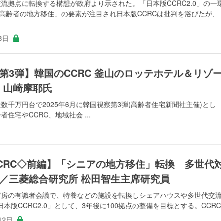
流拠点に転換する構想が政府より示された。「日本版CCRC2.0」の一
「高齢者の地方移住」の要素が注目され日本版CCRCは批判を浴びたが、
8日
第3弾】韓国のCCRC 釜山のロッテホテル＆リゾ
 / 山崎摩耶氏
金数千万円台で2025年6月に韓国視察第3弾(高齢者住宅新聞社主催)とし
住宅やCCRC、地域社会 ...
CRC◇前編】「シニアの地方移住」転換 多世代
／三菱総合研究所 松田智生主席研究員
官房の有識者会議で、特養などの施設を転換しシェアハウスや多世代交
版CCRC2.0」として、3年後に100拠点の整備を目標とする。CCRC .
12日