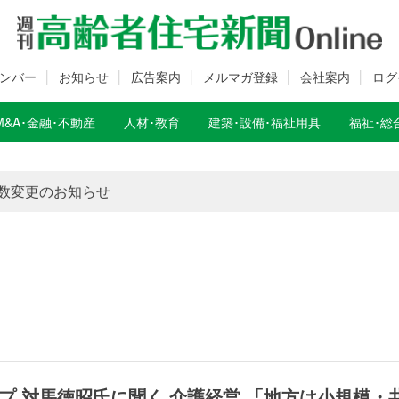
ンバー
お知らせ
広告案内
メルマガ登録
会社案内
ログ
M&A･金融･不動産
人材･教育
建築･設備･福祉用具
福祉･総
数変更のお知らせ
数変更のお知らせ
プ 対馬徳昭氏に聞く 介護経営 「地方は小規模・