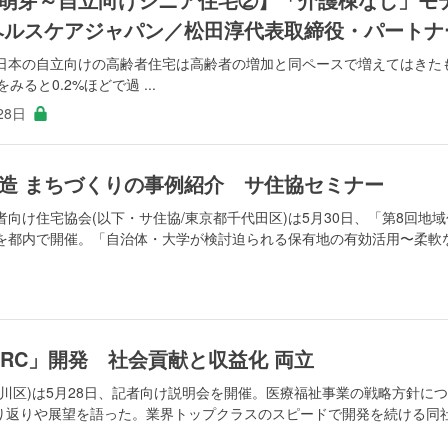
ヘルスケアジャパン／松田淳代表取締役・パートナ
日本の自立向けの高齢者住宅は高齢者の増加と同ペースで増えてはきた
ると0.2%ほどで過 ...
28日
造 まちづくりの事例紹介 サ住協セミナー
向け住宅協会(以下・サ住協/東京都千代田区)は5月30日、「第8回地域
を都内で開催。「自治体・大学が検討迫られる保有地の有効活用〜柔軟
CCRC」開発 社会貢献と収益化 両立
川区)は5月28日、記者向け説明会を開催。医療福祉事業の戦略方針に
振り返りや展望を語った。業界トップクラスのスピードで開発を続ける同