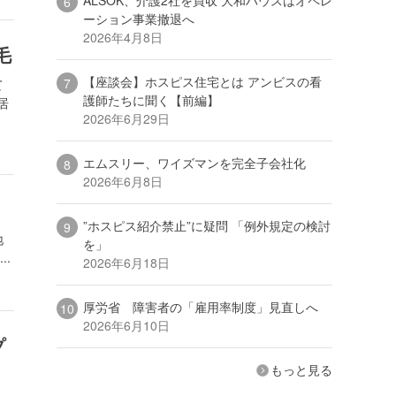
ーション事業撤退へ
2026年4月8日
毛
【座談会】ホスピス住宅とは アンビスの看
て
護師たちに聞く【前編】
居
2026年6月29日
エムスリー、ワイズマンを完全子会社化
2026年6月8日
”ホスピス紹介禁止”に疑問 「例外規定の検討
地
を」
.
2026年6月18日
厚労省 障害者の「雇用率制度」見直しへ
2026年6月10日
プ
もっと見る