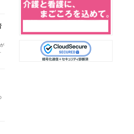
者
)が
.
の