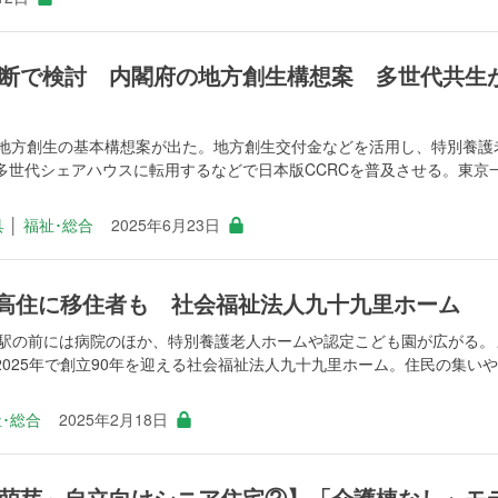
断で検討 内閣府の地方創生構想案 多世代共生
で地方創生の基本構想案が出た。地方創生交付金などを活用し、特別養護
多世代シェアハウスに転用するなどで日本版CCRCを普及させる。東京
具
│
福祉･総合
2025年6月23日
サ高住に移住者も 社会福祉法人九十九里ホーム
倉駅の前には病院のほか、特別養護老人ホームや認定こども園が広がる。
025年で創立90年を迎える社会福祉法人九十九里ホーム。住民の集い
･総合
2025年2月18日
萌芽～自立向けシニア住宅②】「介護棟なし」モ