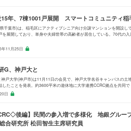
15年、7棟1001戸展開 スマートコミュニティ稲
葉県千葉市)は、稲毛区にアクティブシニア向け分譲マンションを開設し
01戸を展開しており、単身や夫婦世帯の高齢者が居住している。70代の入
25年11月25日
学研G、神戸大と
と神戸大学(神戸市)は11月11日の会見で、神戸大学名谷キャンパスの土
たことを発表。約3600平米の遊休地に大学連携CCRC拠点を共同で ..
20日
CRC◇後編】民間の参入増で多様化 地銀グルー
総合研究所 松田智生主席研究員