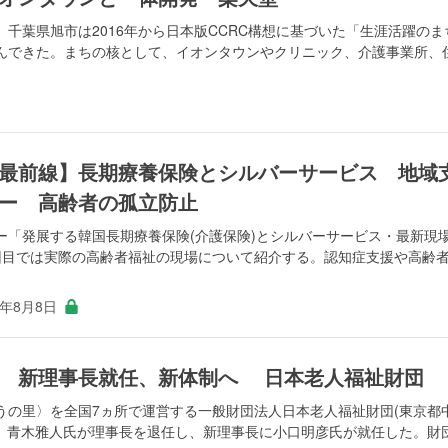
千葉県旭市は2016年から日本版CCRC構想に基づいた「生涯活躍のま
んできた。まちの核として、イオンタウンやクリニック、介護事業所、
最前線】長期療養保険とシルバーサービス 地域
ー 高齢者の孤立防止
ー「発展する韓国長期療養保険(介護保険)とシルバーサービス・最新現
回目では実際の高齢者福祉の現場について紹介する。認知症支援や高齢
3年8月8日
 新理事長就任、新体制へ 日本老人福祉財団
うの里〉を全国7ヵ所で運営する一般財団法人日本老人福祉財団(東京都
足。青木雅人氏が理事長を退任し、新理事長に小口明彦氏が就任した。財