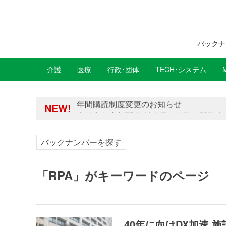
バックナ
介護
医療
行政･団体
TECH･システム
年間購読制度変更のお知らせ
高齢者住宅新聞 無料会員の皆様へ閲覧本
年間購読制度変更のお知らせ
NEW!
高齢者住宅新聞 無料会員の皆様へ閲覧本
バックナンバーを探す
「RPA」がキーワードのページ
40年に向けDX加速 