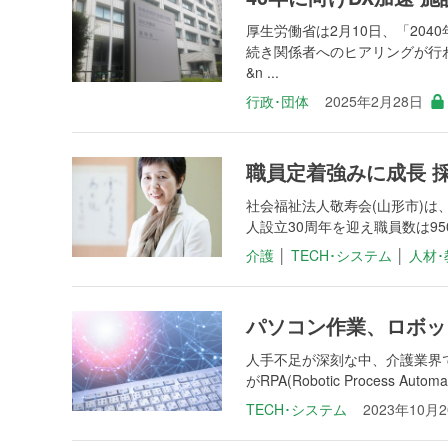
厚生労働省は2月10日、「20
続き関係者へのヒアリングが行
&n ...
行政･団体
2025年2月28日
職員定着強みに成長 採
社会福祉法人敬寿会(山形市)は
人設立30周年を迎え職員数は9
介護
│
TECH･システム
│
人材･
パソコン作業、ロボッ
人手不足が深刻な中、介護業界
がRPA(Robotic Process A
TECH･システム
2023年10月