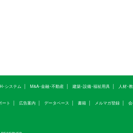
CH･システム
M&A･金融･不動産
建築･設備･福祉用具
人材･
ポート
広告案内
データベース
書籍
メルマガ登録
会