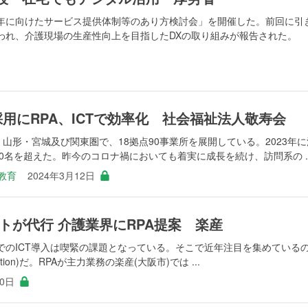
40年に向けたサービス提供体制等のあり方検討会」を開催した。前回に引
われ、介護現場の生産性向上を目指したDXの取り組みが報告された。
用にRPA、ICTで効率化 社会福祉法人敬寿会
、山形・宮城及び関東圏で、18拠点90事業所を展開している。2023年に
50名を超えた。昨今のコロナ禍においても着実に成長を続け、訪問系の ..
教育
2024年3月12日
トが代行 介護業界にRPA提案 楽産
でのICT導入は喫緊の課題となっている。そこで近年注目を集めている
utomation)だ。RPAが主力業務の楽産(大阪市)では ...
20日