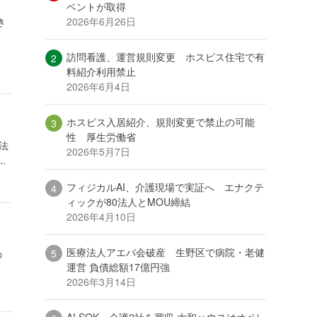
ベントが取得
2026年6月26日
き
訪問看護、運営規則変更 ホスピス住宅で有
料紹介利用禁止
2026年6月4日
ホスピス入居紹介、規則変更で禁止の可能
性 厚生労働省
法
2026年5月7日
.
フィジカルAI、介護現場で実証へ エナクテ
ィックが80法人とMOU締結
2026年4月10日
医療法人アエバ会破産 生野区で病院・老健
の
運営 負債総額17億円強
2026年3月14日
ALSOK、介護2社を買収 大和ハウスはオペレ