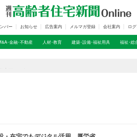
ンバー
お知らせ
広告案内
メルマガ登録
会社案内
ログ
M&A･金融･不動産
人材･教育
建築･設備･福祉用具
福祉･総
数変更のお知らせ
数変更のお知らせ
施設・在宅でもデジタル活用 厚労省