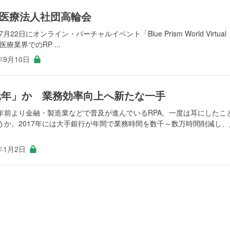
 医療法人社団高輪会
2日にオンライン・バーチャルイベント「Blue Prism World Virtual
医療業界でのRP ...
年9月10日
A元年」か 業務効率向上へ新たな一手
年前より金融・製造業などで普及が進んでいるRPA。一度は耳にしたこ
うか。2017年には大手銀行が年間で業務時間を数千～数万時間削減し、
年1月2日