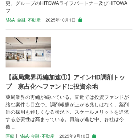
更、グループのHITOWAライフパートナー及びHITOWA
フ ...
M&A･金融･不動産
2025年10月1日
【薬局業界再編加速①】アインHD調剤トッ
プ 寡占化へファンドに投資余地
薬局業界の再編が続いている。直近では投資ファンドが
絡む案件も目立つ。調剤報酬が上がる兆しはなく、薬剤
師の採用も難しくなる状況下、スケールメリットを追求
する必要性は高まっている。再編が進む中、各社は今
後 ...
医療
│
M&A･金融･不動産
2025年9月10日