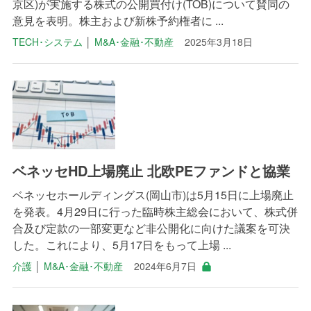
京区)が実施する株式の公開買付け(TOB)について賛同の
意見を表明。株主および新株予約権者に ...
TECH･システム
│
M&A･金融･不動産
2025年3月18日
ベネッセHD上場廃止 北欧PEファンドと協業
ベネッセホールディングス(岡山市)は5月15日に上場廃止
を発表。4月29日に行った臨時株主総会において、株式併
合及び定款の一部変更など非公開化に向けた議案を可決
した。これにより、5月17日をもって上場 ...
介護
│
M&A･金融･不動産
2024年6月7日