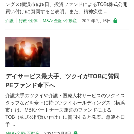
ングス(横浜市)は8日、投資ファンドによるTOB(株式公開
買い付け)に賛同すると表明。また、精神疾患 ...
介護
│
行政･団体
│
M&A･金融･不動産
2021年2月16日
デイサービス最大手、ツクイがTOBに賛同
PEファンド傘下へ
介護大手のツクイや介護・医療人材サービスのツクイス
タッフなどを傘下に持つツクイホールディングス（横浜
市）は、MBKパートナーズ運営のファンドによる
TOB（株式公開買い付け）に賛同すると発表。急遽本日
予 ...
M&A･金融･不動産
2021年2月8日