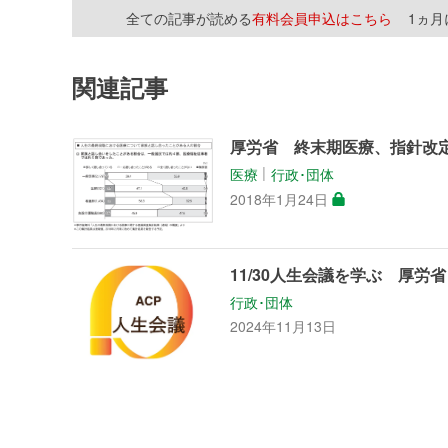
全ての記事が読める
有料会員申込はこちら
1ヵ
関連記事
厚労省 終末期医療、指針改
医療
行政･団体
│
2018年1月24日
11/30人生会議を学ぶ 厚労
行政･団体
2024年11月13日