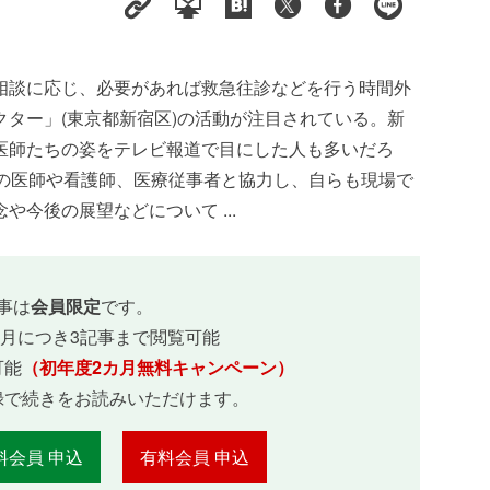
相談に応じ、必要があれば救急往診などを行う時間外
ター」(東京都新宿区)の活動が注目されている。新
医師たちの姿をテレビ報道で目にした人も多いだろ
関の医師や看護師、医療従事者と協力し、自らも現場で
今後の展望などについて ...
事は
会員限定
です。
ヵ月につき3記事まで閲覧可能
可能
（初年度2カ月無料キャンペーン）
録で続きをお読みいただけます。
料会員 申込
有料会員 申込