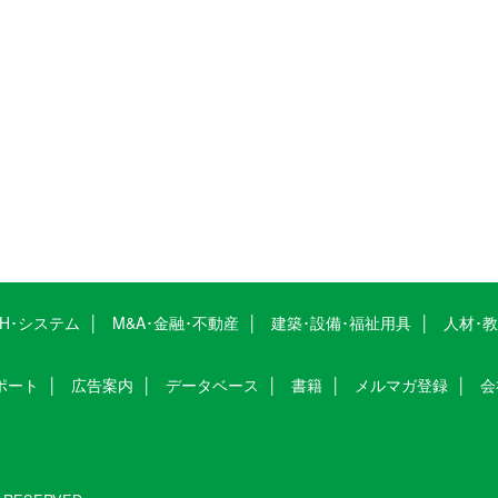
CH･システム
M&A･金融･不動産
建築･設備･福祉用具
人材･
ポート
広告案内
データベース
書籍
メルマガ登録
会