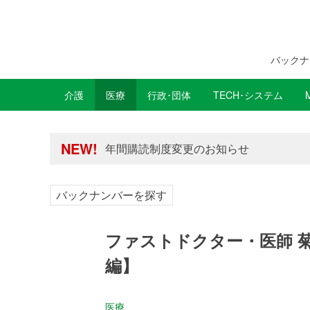
バックナ
介護
医療
行政･団体
TECH･システム
年間購読制度変更のお知らせ
高齢者住宅新聞 無料会員の皆様へ閲覧本
NEW!
年間購読制度変更のお知らせ
高齢者住宅新聞 無料会員の皆様へ閲覧本
バックナンバーを探す
ファストドクター・医師 
編】
医療