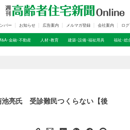
ンバー
お知らせ
広告案内
メルマガ登録
会社案内
ログ
M&A･金融･不動産
人材･教育
建築･設備･福祉用具
福祉･総
数変更のお知らせ
数変更のお知らせ
菊池亮氏 受診難民つくらない【後