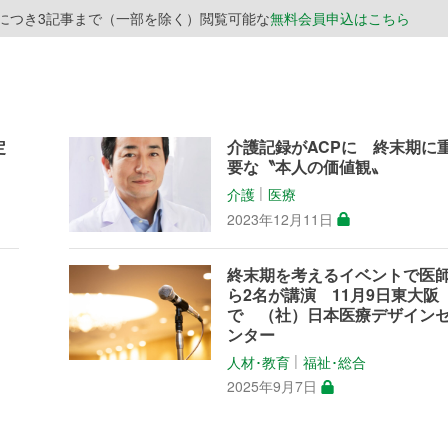
月につき3記事まで（一部を除く）閲覧可能な
無料会員申込はこちら
定
介護記録がACPに 終末期に
要な〝本人の価値観〟
介護
医療
│
2023年12月11日
省
終末期を考えるイベントで医
ら2名が講演 11月9日東大阪
で （社）日本医療デザイン
ンター
人材･教育
福祉･総合
│
2025年9月7日