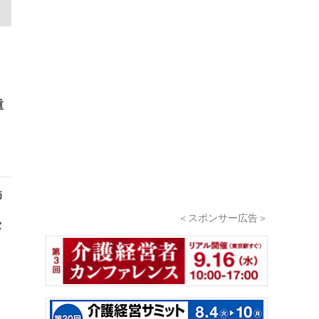
重
師
＜スポンサー広告＞
セ