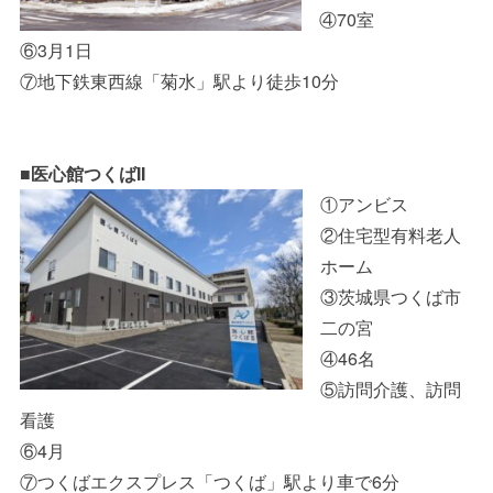
④70室
⑥3月1日
⑦地下鉄東西線「菊水」駅より徒歩10分
■医心館つくばII
①アンビス
②住宅型有料老人
ホーム
③茨城県つくば市
二の宮
④46名
⑤訪問介護、訪問
看護
⑥4月
⑦つくばエクスプレス「つくば」駅より車で6分