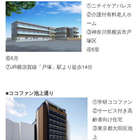
①ニチイケアパレス
②介護付有料老人ホ
ーム
③神奈川県横浜市戸
塚区
④5室
⑥5月
⑦JR横須賀線「戸塚」駅より徒歩14分
■ココファン池上通り
①学研ココファン
②サービス付き高
齢者向け住宅
③東京都大田区池
上