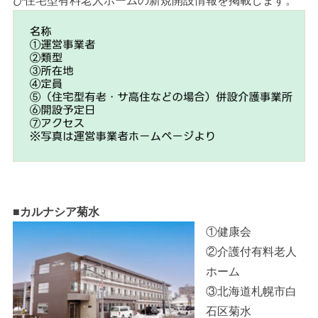
■カルナシア菊水
①健康会
②介護付有料老人
ホーム
③北海道札幌市白
石区菊水