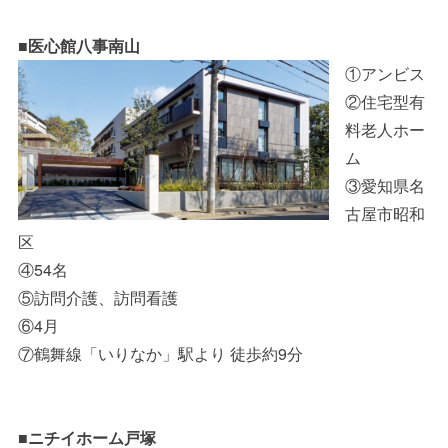
■医心館八事南山
①アンビス
②住宅型有
料老人ホー
ム
③愛知県名
古屋市昭和
区
④54名
⑤訪問介護、訪問看護
⑥4月
⑦鶴舞線「いりなか」駅より 徒歩約9分
■ニチイホーム戸塚