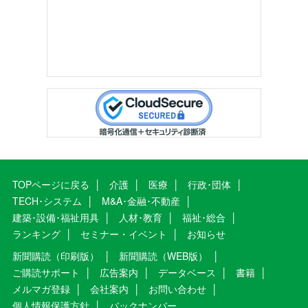
TOPページに戻る
介護
医療
行政･団体
TECH･システム
M&A･金融･不動産
建築･設備･福祉用具
人材･教育
福祉･総合
ランキング
セミナー・イベント
お知らせ
新聞購読（印刷版）
新聞購読（WEB版）
ご購読サポート
広告案内
データベース
書籍
メルマガ登録
会社案内
お問い合わせ
個人情報保護方針
バックナンバー