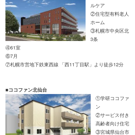
ルケア
②住宅型有料老人
ホーム
③札幌市中央区北
3条
④61室
⑥7月
⑦札幌市営地下鉄東西線 「西11丁目駅」より徒歩12分
■ココファン北仙台
①学研ココファ
ン
②サービス付き
高齢者向け住宅
③宮城県仙台市