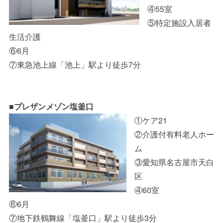
④55室
⑤特定施設入居者
生活介護
⑥6月
⑦東急池上線「池上」駅より徒歩7分
■プレザンメゾン塩釜口
①ケア21
②介護付有料老人ホー
ム
③愛知県名古屋市天白
区
④60室
⑥6月
⑦地下鉄鶴舞線「塩釜口」駅より徒歩3分