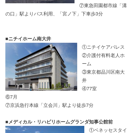
⑦東急田園都市線「溝
の口」駅よりバス利用、「宮ノ下」下車歩3分
■ニチイホーム南大井
①ニチイケアパレス
②介護付有料老人ホ
ーム
③東京都品川区南大
井
④77室
⑥7月
⑦京浜急行本線「立会川」駅より徒歩7分
■メディカル・リハビリホームグランダ知事公館前
①ベネッセスタイ