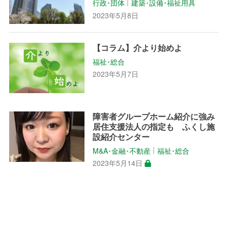
行政･団体
建築･設備･福祉用具
│
2023年5月8日
【コラム】介より始めよ
福祉･総合
2023年5月7日
障害者グループホーム紹介に強み
居住支援法人の指定も ふくし施
設紹介センター
M&A･金融･不動産
福祉･総合
│
2023年5月14日