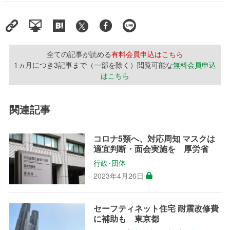
全ての記事が読める
有料会員申込はこちら
1ヵ月につき3記事まで（一部を除く）閲覧可能な
無料会員申込
はこちら
関連記事
コロナ5類へ、対応周知 マスクは
適宜判断・面会実施を 厚労省
行政･団体
2023年4月26日
セーフティネット住宅 耐震改修費
に補助も 東京都