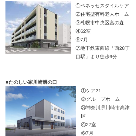
①ベネッセスタイルケア
②住宅型有料老人ホーム
③札幌市中央区宮の森
④62室
⑥7月
⑦地下鉄東西線「西28丁
目駅」より徒歩9分
■たのしい家川崎溝の口
①ケア21
②グループホーム
③神奈川県川崎市高津
区
④27室
⑥7月