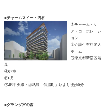
■チャームスイート四谷
①チャーム・ケ
ア・コーポレーシ
ョン
②介護付有料老人
ホーム
③東京都新宿区若
葉
④67室
⑥6月
⑦JR中央線・総武線「信濃町」駅より徒歩9分
■グランダ宮の森