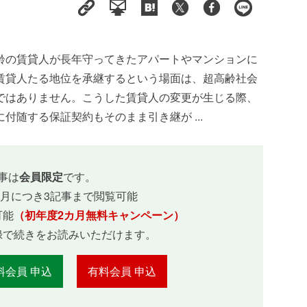
齢の賃貸人が長年守ってきたアパートやマンションに
賃貸人たる地位を承継するという場面は、超高齢社会
ではありません。こうした賃貸人の変更が生じる際、
随する保証契約もそのまま引き継が ...
事は
会員限定
です。
ヵ月につき3記事まで閲覧可能
可能
（初年度2カ月無料キャンペーン）
録で続きをお読みいただけます。
料会員 申込
有料会員 申込