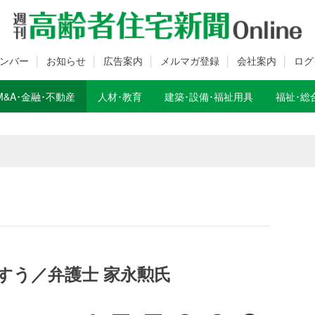
ンバー
お知らせ
広告案内
メルマガ登録
会社案内
ログ
M&A･金融･不動産
人材･教育
建築･設備･福祉用具
福祉･総
数変更のお知らせ
数変更のお知らせ
すう／弁護士 家永勲氏