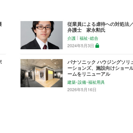
護
従業員による虐待への対処法
弁護士 家永勲氏
介護
福祉･総合
│
2024年5月3日
ポ
パナソニック ハウジングソリ
ーションズ、施設向けショー
ームをリニューアル
建築･設備･福祉用具
2026年5月16日