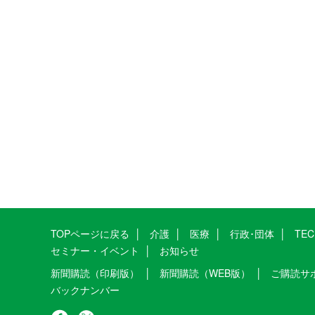
TOPページに戻る
介護
医療
行政･団体
TE
セミナー・イベント
お知らせ
新聞購読（印刷版）
新聞購読（WEB版）
ご購読サ
バックナンバー