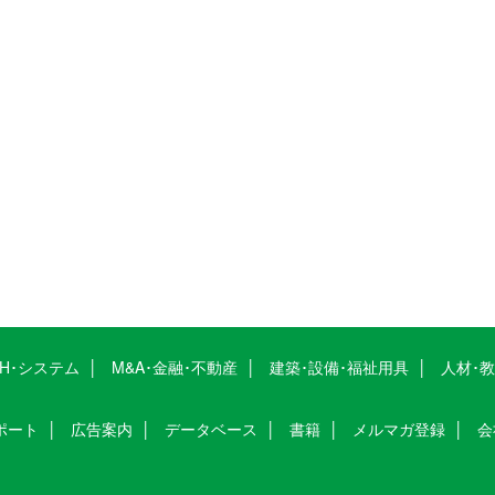
CH･システム
M&A･金融･不動産
建築･設備･福祉用具
人材･
ポート
広告案内
データベース
書籍
メルマガ登録
会