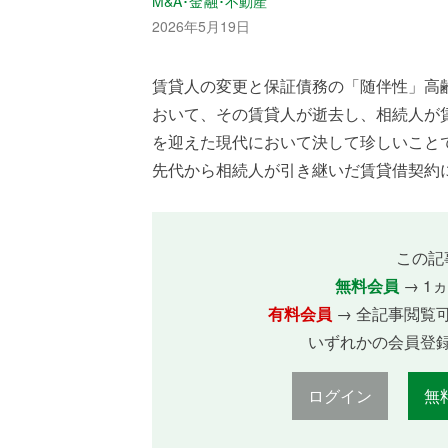
M&A･金融･不動産
2026年5月19日
賃貸人の変更と保証債務の「随伴性」高
おいて、その賃貸人が逝去し、相続人が
を迎えた現代において決して珍しいこと
先代から相続人が引き継いだ賃貸借契約に付
この記
無料会員
→ 1
有料会員
→ 全記事閲覧
いずれかの会員登
ログイン
無