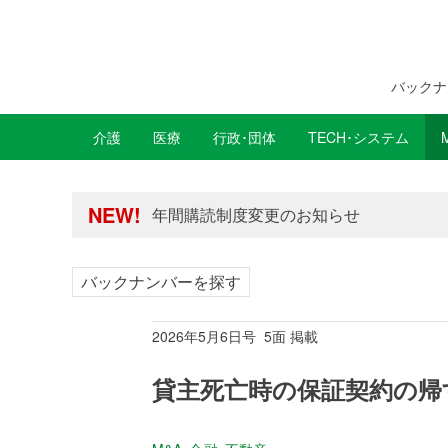
バックナ
介護
医療
行政･団体
TECH･システム
年間購読制度変更のお知らせ
高齢者住宅新聞 無料会員の皆様へ閲覧本
年間購読制度変更のお知らせ
NEW!
高齢者住宅新聞 無料会員の皆様へ閲覧本
バックナンバーを探す
2026年5月6日号 5面 掲載
貸主死亡時の保証契約の帰