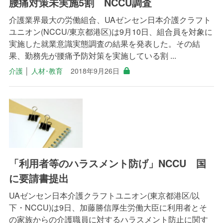
腰痛対策未実施5割 NCCU調査
介護業界最大の労働組合、UAゼンセン日本介護クラフト
ユニオン(NCCU/東京都港区)は9月10日、組合員を対象に
実施した就業意識実態調査の結果を発表した。その結
果、勤務先が腰痛予防対策を実施している割 ...
介護
│
人材･教育
2018年9月26日
「利用者等のハラスメント防げ」NCCU 国
に要請書提出
UAゼンセン日本介護クラフトユニオン(東京都港区/以
下・NCCU)は9日、加藤勝信厚生労働大臣に利用者とそ
の家族からの介護職員に対するハラスメント防止に関す