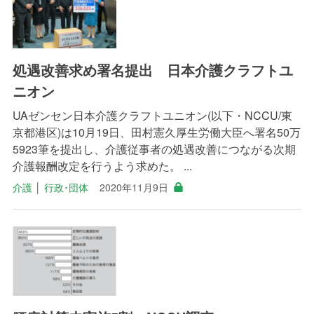
処遇改善求め署名提出 日本介護クラフトユ
ニオン
UAゼンセン日本介護クラフトユニオン(以下・NCCU/東
京都港区)は10月19日、田村憲久厚生労働大臣へ署名50万
5923筆を提出し、介護従事者の処遇改善につながる次期
介護報酬改定を行うよう求めた。 ...
介護
│
行政･団体
2020年11月9日