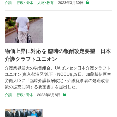
介護
│
行政･団体
│
人材･教育
2023年3月30日
物価上昇に対応を 臨時の報酬改定要望 日本
介護クラフトユニオン
介護業界最大の労働組合、UAゼンセン日本介護クラフト
ユニオン(東京都港区/以下・NCCU)は9日、加藤勝信厚生
労働大臣に「臨時介護報酬改定・介護従事者の処遇改善
策の拡充に関する要望書」を提出した。 ...
介護
│
行政･団体
2023年2月8日