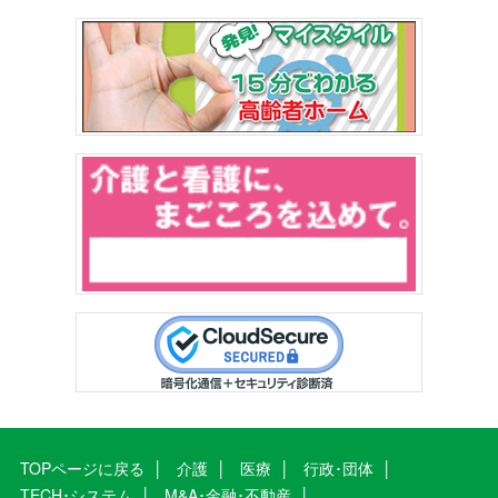
TOPページに戻る
介護
医療
行政･団体
TECH･システム
M&A･金融･不動産