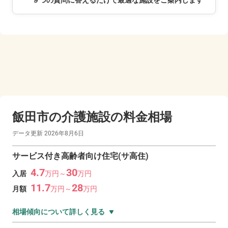
９つの質問に答えるだけで最適な施設をご案内します
飯田市の
介護施設の料金相場
データ更新
2026年8月6日
サービス付き高齢者向け住宅(サ高住)
4.7
30
入居
万
円～
万
円
11.7
28
月額
万
円～
万
円
相場傾向について詳しく見る