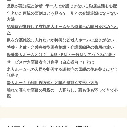
父親が認知症と診断…母一人で介護できないし独居生活も心配
年老いた両親の面倒はどう見る？ 別々の介護施設にならない
方法
認知症が進行して有料老人ホームから特養への転居を求められ
た
親を介護施設に入れたいが特養など老人ホームの空きがない…
特養・老健・介護療養型医療施設・介護医療院の費用の違い
軽費老人ホームとは？ A型・B型・一般型ケアハウスの違い
サービス付き高齢者向け住宅（自立者向け）とは
老人ホームへの入居を拒否する認知症の母親の住み替えはどう
説得？
老人ホームの利用権方式など契約形態や支払い方法
離れて暮らす高齢の母親の一人暮らし。頭も体も弱ってきて心
配