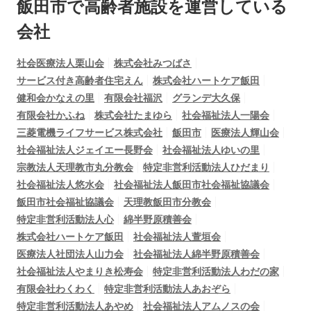
飯田市で
高齢者施設を運営している
会社
社会医療法人栗山会
株式会社みつばさ
サービス付き高齢者住宅えん
株式会社ハートケア飯田
健和会かなえの里
有限会社福沢
グランデ大久保
有限会社かふね
株式会社たまゆら
社会福祉法人一陽会
三菱電機ライフサービス株式会社
飯田市
医療法人輝山会
社会福祉法人ジェイエー長野会
社会福祉法人ゆいの里
宗教法人天理教市丸分教会
特定非営利活動法人ひだまり
社会福祉法人悠水会
社会福祉法人飯田市社会福祉協議会
飯田市社会福祉協議会
天理教飯田市分教会
特定非営利活動法人心
綿半野原積善会
株式会社ハートケア飯田
社会福祉法人萱垣会
医療法人社団法人山力会
社会福祉法人綿半野原積善会
社会福祉法人やまりき松寿会
特定非営利活動法人わだの家
有限会社わくわく
特定非営利活動法人あおぞら
特定非営利活動法人あやめ
社会福祉法人アムノスの会