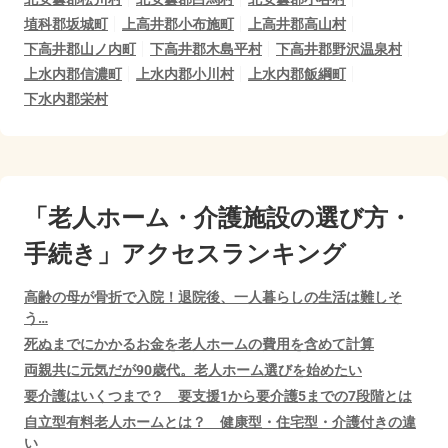
埴科郡坂城町
上高井郡小布施町
上高井郡高山村
下高井郡山ノ内町
下高井郡木島平村
下高井郡野沢温泉村
上水内郡信濃町
上水内郡小川村
上水内郡飯綱町
下水内郡栄村
「老人ホーム・介護施設の選び方・
手続き」アクセスランキング
高齢の母が骨折で入院！退院後、一人暮らしの生活は難しそ
う…
死ぬまでにかかるお金を老人ホームの費用を含めて計算
両親共に元気だが90歳代。老人ホーム選びを始めたい
要介護はいくつまで？ 要支援1から要介護5までの7段階とは
自立型有料老人ホームとは？ 健康型・住宅型・介護付きの違
い