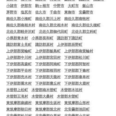
小諸市
伊那市
駒ヶ根市
中野市
大町市
飯山市
茅野市
塩尻市
佐久市
千曲市
東御市
安曇野市
南佐久郡小海町
南佐久郡川上村
南佐久郡南牧村
南佐久郡南相木村
南佐久郡北相木村
南佐久郡佐久穂町
北佐久郡軽井沢町
北佐久郡御代田町
北佐久郡立科町
小県郡青木村
小県郡長和町
諏訪郡下諏訪町
諏訪郡富士見町
諏訪郡原村
上伊那郡辰野町
上伊那郡箕輪町
上伊那郡飯島町
上伊那郡南箕輪村
上伊那郡中川村
上伊那郡宮田村
下伊那郡松川町
下伊那郡高森町
下伊那郡阿南町
下伊那郡阿智村
下伊那郡平谷村
下伊那郡根羽村
下伊那郡下條村
下伊那郡売木村
下伊那郡天龍村
下伊那郡泰阜村
下伊那郡喬木村
下伊那郡豊丘村
下伊那郡大鹿村
木曽郡上松町
木曽郡南木曽町
木曽郡木祖村
木曽郡王滝村
木曽郡大桑村
木曽郡木曽町
東筑摩郡麻績村
東筑摩郡生坂村
東筑摩郡山形村
東筑摩郡朝日村
東筑摩郡筑北村
北安曇郡池田町
北安曇郡松川村
北安曇郡白馬村
北安曇郡小谷村