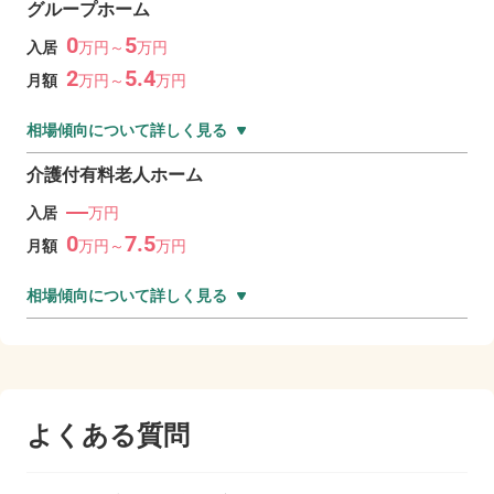
グループホーム
0
5
入居
万
円～
万
円
2
5.4
月額
万
円～
万
円
相場傾向について詳しく見る
介護付有料老人ホーム
―
入居
万円
0
7.5
月額
万
円～
万
円
相場傾向について詳しく見る
よくある質問