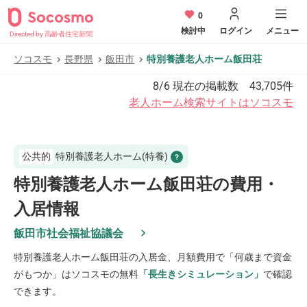
0
検討中
ログイン
メニュー
Directed by 高齢者住宅新聞
ソコスモ
長野県
飯田市
特別養護老人ホーム飯田荘
8/6
現在の掲載数
43,705
件
老人ホーム検索サイトはソコスモ
公共的
特別養護老人ホーム(特養)
特別養護老人ホーム飯田荘の費用・
入居情報
飯田市社会福祉協議会
特別養護老人ホーム飯田荘
の入居金、月額費用で「何歳まで資金
がもつか」はソコスモの無料
「長生きシミュレーション」
で確認
できます。