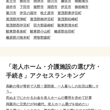
富士市
磐田市
焼津市
掛川市
藤枝市
御殿場市
袋井市
下田市
裾野市
湖西市
伊豆市
御前崎市
菊川市
伊豆の国市
牧之原市
賀茂郡東伊豆町
賀茂郡河津町
賀茂郡南伊豆町
賀茂郡松崎町
賀茂郡西伊豆町
田方郡函南町
駿東郡清水町
駿東郡長泉町
駿東郡小山町
榛原郡吉田町
榛原郡川根本町
周智郡森町
「老人ホーム・介護施設の選び方・
手続き」アクセスランキング
高齢の母が骨折で入院！退院後、一人暮らしの生活は難しそ
う…
死ぬまでにかかるお金を老人ホームの費用を含めて計算
両親共に元気だが90歳代。老人ホーム選びを始めたい