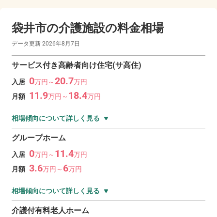
袋井市の
介護施設の料金相場
データ更新
2026年8月7日
サービス付き高齢者向け住宅(サ高住)
0
20.7
入居
万
円～
万
円
11.9
18.4
月額
万
円～
万
円
相場傾向について詳しく見る
グループホーム
0
11.4
入居
万
円～
万
円
3.6
6
月額
万
円～
万
円
相場傾向について詳しく見る
介護付有料老人ホーム