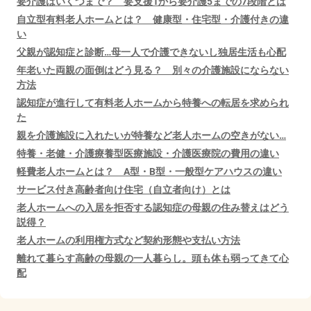
要介護はいくつまで？ 要支援1から要介護5までの7段階とは
自立型有料老人ホームとは？ 健康型・住宅型・介護付きの違
い
父親が認知症と診断…母一人で介護できないし独居生活も心配
年老いた両親の面倒はどう見る？ 別々の介護施設にならない
方法
認知症が進行して有料老人ホームから特養への転居を求められ
た
親を介護施設に入れたいが特養など老人ホームの空きがない…
特養・老健・介護療養型医療施設・介護医療院の費用の違い
軽費老人ホームとは？ A型・B型・一般型ケアハウスの違い
サービス付き高齢者向け住宅（自立者向け）とは
老人ホームへの入居を拒否する認知症の母親の住み替えはどう
説得？
老人ホームの利用権方式など契約形態や支払い方法
離れて暮らす高齢の母親の一人暮らし。頭も体も弱ってきて心
配