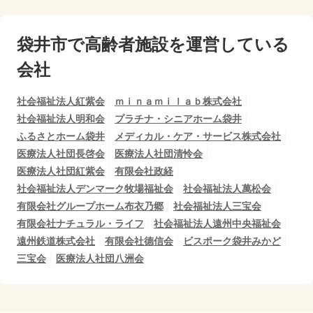
袋井市で
高齢者施設を運営している
会社
社会福祉法人紅紫会
ｍｉｎａｍｉｌａｂ株式会社
社会福祉法人明和会
プラチナ・シニアホーム袋井
ふるさとホーム袋井
メディカル・ケア・サービス株式会社
医療法人社団長啓会
医療法人社団清怜会
医療法人社団紅紫会
有限会社政経
社会福祉法人デンマーク牧場福祉会
社会福祉法人萬松会
有限会社グループホーム布衣乃郷
社会福祉法人三宝会
有限会社ナチュラル・ライフ
社会福祉法人遠州中央福祉会
遠州鉄道株式会社
有限会社德信会
ビスポーク袋井みかど
三宝会
医療法人社団八洲会