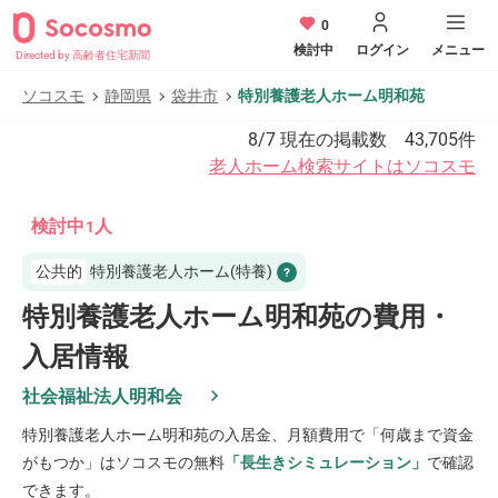
0
検討中
ログイン
メニュー
Directed by 高齢者住宅新聞
ソコスモ
静岡県
袋井市
特別養護老人ホーム明和苑
8/7
現在の掲載数
43,705
件
老人ホーム検索サイトはソコスモ
検討中
人
1
公共的
特別養護老人ホーム(特養)
特別養護老人ホーム明和苑の費用・
入居情報
社会福祉法人明和会
特別養護老人ホーム明和苑
の入居金、月額費用で「何歳まで資金
がもつか」はソコスモの無料
「長生きシミュレーション」
で確認
できます。