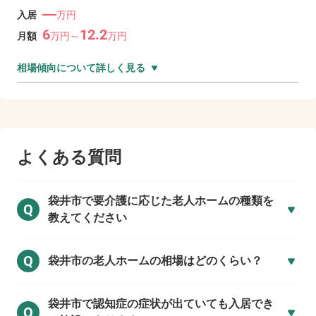
―
入居
万円
6
12.2
月額
万
円～
万
円
相場傾向について詳しく見る
よくある質問
袋井市で
要介護に応じた老人ホームの種類を
Q
教えてください
Q
袋井市の
老人ホームの相場はどのくらい？
袋井市で
認知症の症状が出ていても入居でき
Q