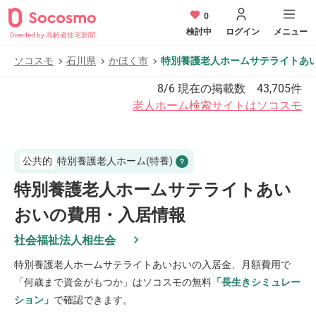
0
検討中
ログイン
メニュー
Directed by 高齢者住宅新聞
ソコスモ
石川県
かほく市
特別養護老人ホームサテライトあ
8/6
現在の掲載数
43,705
件
老人ホーム検索サイトはソコスモ
公共的
特別養護老人ホーム(特養)
特別養護老人ホームサテライトあい
おいの費用・入居情報
社会福祉法人相生会
特別養護老人ホームサテライトあいおい
の入居金、月額費用で
「何歳まで資金がもつか」はソコスモの無料
「長生きシミュレー
ション」
で確認できます。