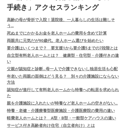
手続き」アクセスランキング
高齢の母が骨折で入院！退院後、一人暮らしの生活は難しそ
う…
死ぬまでにかかるお金を老人ホームの費用を含めて計算
両親共に元気だが90歳代。老人ホーム選びを始めたい
要介護はいくつまで？ 要支援1から要介護5までの7段階とは
自立型有料老人ホームとは？ 健康型・住宅型・介護付きの違
い
父親が認知症と診断…母一人で介護できないし独居生活も心配
年老いた両親の面倒はどう見る？ 別々の介護施設にならない
方法
認知症が進行して有料老人ホームから特養への転居を求められ
た
親を介護施設に入れたいが特養など老人ホームの空きがない…
特養・老健・介護療養型医療施設・介護医療院の費用の違い
軽費老人ホームとは？ A型・B型・一般型ケアハウスの違い
サービス付き高齢者向け住宅（自立者向け）とは