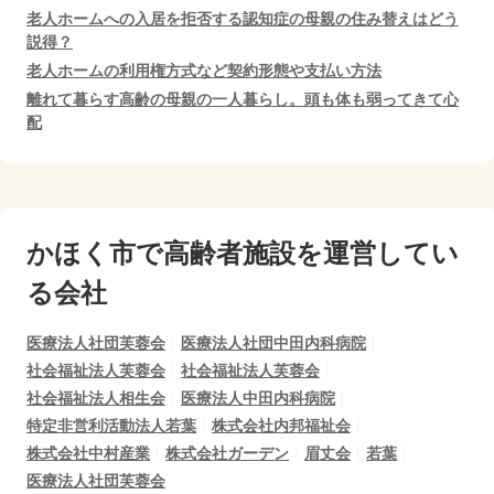
老人ホームへの入居を拒否する認知症の母親の住み替えはどう
説得？
老人ホームの利用権方式など契約形態や支払い方法
離れて暮らす高齢の母親の一人暮らし。頭も体も弱ってきて心
配
かほく市で
高齢者施設を運営してい
る会社
医療法人社団芙蓉会
医療法人社団中田内科病院
社会福祉法人芙蓉会
社会福祉法人芙蓉会
社会福祉法人相生会
医療法人中田内科病院
特定非営利活動法人若葉
株式会社内邦福祉会
株式会社中村産業
株式会社ガーデン
眉丈会
若葉
医療法人社団芙蓉会