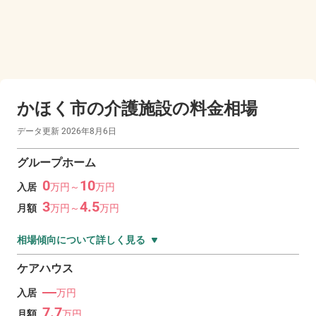
かほく市の
介護施設の料金相場
データ更新
2026年8月6日
グループホーム
0
10
入居
万
円～
万
円
3
4.5
月額
万
円～
万
円
相場傾向について詳しく見る
ケアハウス
―
入居
万円
7.7
月額
万
円