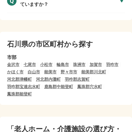
Q
ていますか？
石川県の市区町村から探す
市部
金沢市
七尾市
小松市
輪島市
珠洲市
加賀市
羽咋市
かほく市
白山市
能美市
野々市市
能美郡川北町
河北郡津幡町
河北郡内灘町
羽咋郡志賀町
羽咋郡宝達志水町
鹿島郡中能登町
鳳珠郡穴水町
鳳珠郡能登町
「老人ホーム・介護施設の選び方・