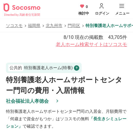
0
検討中
ログイン
メニュー
Directed by 高齢者住宅新聞
ソコスモ
福岡県
北九州市
門司区
特別養護老人ホームサポ
8/10
現在の掲載数
43,705
件
老人ホーム検索サイトはソコスモ
公共的
特別養護老人ホーム(特養)
特別養護老人ホームサポートセンタ
ー門司の費用・入居情報
社会福祉法人孝徳会
特別養護老人ホームサポートセンター門司
の入居金、月額費用で
「何歳まで資金がもつか」はソコスモの無料
「長生きシミュレー
ション」
で確認できます。