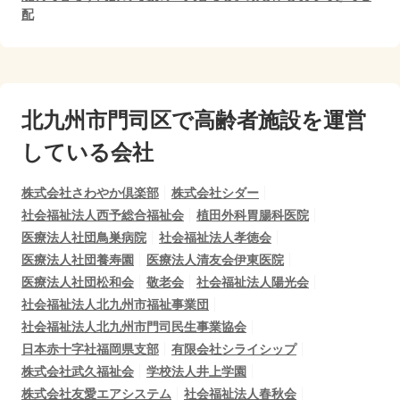
配
北九州市門司区で
高齢者施設を運営
している会社
株式会社さわやか倶楽部
株式会社シダー
社会福祉法人西予総合福祉会
植田外科胃腸科医院
医療法人社団鳥巣病院
社会福祉法人孝徳会
医療法人社団養寿園
医療法人清友会伊東医院
医療法人社団松和会
敬老会
社会福祉法人陽光会
社会福祉法人北九州市福祉事業団
社会福祉法人北九州市門司民生事業協会
日本赤十字社福岡県支部
有限会社シライシップ
株式会社武久福祉会
学校法人井上学園
株式会社友愛エアシステム
社会福祉法人春秋会