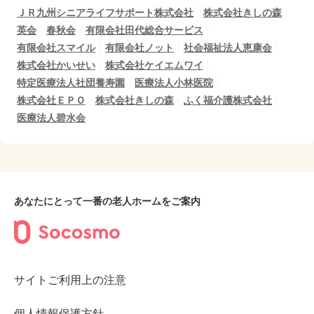
ＪＲ九州シニアライフサポート株式会社
株式会社きしの森
英会
春秋会
有限会社田代総合サービス
有限会社スマイル
有限会社ノット
社会福祉法人恵康会
株式会社かいせい
株式会社ケイエムワイ
特定医療法人社団養寿園
医療法人小林医院
株式会社ＥＰＯ
株式会社きしの森
ふく福介護株式会社
医療法人碧水会
あなたにとって一番の老人ホームをご案内
サイトご利用上の注意
個人情報保護方針