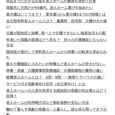
死ぬまでにかかるお金を老人ホームの費用を含めて計算
両親共に元気だが90歳代。老人ホーム選びを始めたい
要介護はいくつまで？ 要支援1から要介護5までの7段階とは
自立型有料老人ホームとは？ 健康型・住宅型・介護付きの違
い
父親が認知症と診断…母一人で介護できないし独居生活も心配
年老いた両親の面倒はどう見る？ 別々の介護施設にならない
方法
認知症が進行して有料老人ホームから特養への転居を求められ
た
親を介護施設に入れたいが特養など老人ホームの空きがない…
特養・老健・介護療養型医療施設・介護医療院の費用の違い
軽費老人ホームとは？ A型・B型・一般型ケアハウスの違い
サービス付き高齢者向け住宅（自立者向け）とは
老人ホームへの入居を拒否する認知症の母親の住み替えはどう
説得？
老人ホームの利用権方式など契約形態や支払い方法
離れて暮らす高齢の母親の一人暮らし。頭も体も弱ってきて心
配