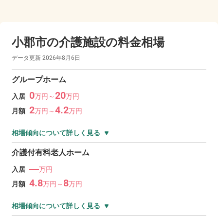
小郡市の
介護施設の料金相場
データ更新
2026年8月6日
グループホーム
0
20
入居
万
円～
万
円
2
4.2
月額
万
円～
万
円
相場傾向について詳しく見る
介護付有料老人ホーム
―
入居
万円
4.8
8
月額
万
円～
万
円
相場傾向について詳しく見る