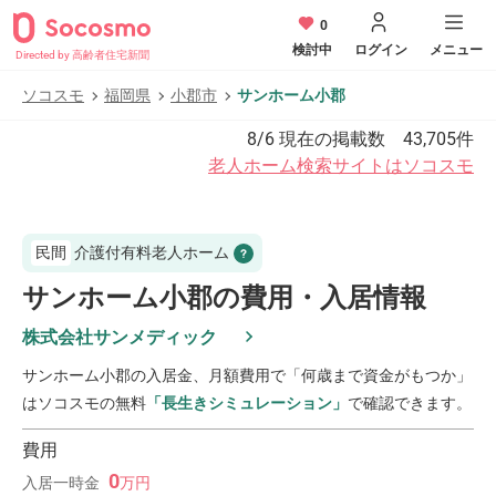
0
検討中
ログイン
メニュー
Directed by 高齢者住宅新聞
ソコスモ
福岡県
小郡市
サンホーム小郡
8/6
現在の掲載数
43,705
件
老人ホーム検索サイトはソコスモ
民間
介護付有料老人ホーム
サンホーム小郡の費用・入居情報
株式会社サンメディック
サンホーム小郡
の入居金、月額費用で「何歳まで資金がもつか」
はソコスモの無料
「長生きシミュレーション」
で確認できます。
費用
0
入居一時金
万
円