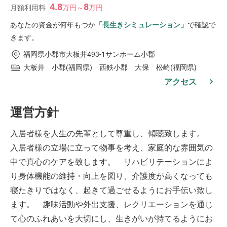
4.8
8
月額利用料
万
円
～
万
円
あなたの資金が何年もつか
「長生きシミュレーション」
で確認で
きます。
福岡県小郡市大板井493-1サンホーム小郡
大板井 小郡(福岡県) 西鉄小郡 大保 松崎(福岡県)
アクセス
運営方針
入居者様を人生の先輩として尊重し、傾聴致します。
入居者様の立場に立って物事を考え、家庭的な雰囲気の
中で真心のケアを致します。 リハビリテーションによ
り身体機能の維持・向上を図り、介護度が高くなっても
寝たきりではなく、起きて過ごせるようにお手伝い致し
ます。 趣味活動や外出支援、レクリエーションを通じ
て心のふれあいを大切にし、生きがいが持てるようにお