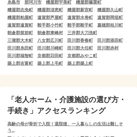
糸島市
那珂川市
糟屋郡宇美町
糟屋郡篠栗町
糟屋郡志免町
糟屋郡須恵町
糟屋郡新宮町
糟屋郡久山町
糟屋郡粕屋町
遠賀郡芦屋町
遠賀郡水巻町
遠賀郡岡垣町
遠賀郡遠賀町
鞍手郡小竹町
鞍手郡鞍手町
嘉穂郡桂川町
朝倉郡筑前町
朝倉郡東峰村
三井郡大刀洗町
三潴郡大木町
八女郡広川町
田川郡香春町
田川郡添田町
田川郡糸田町
田川郡川崎町
田川郡大任町
田川郡赤村
田川郡福智町
京都郡苅田町
京都郡みやこ町
築上郡吉富町
築上郡上毛町
築上郡築上町
「老人ホーム・介護施設の選び方・
手続き」アクセスランキング
高齢の母が骨折で入院！退院後、一人暮らしの生活は難しそ
う…