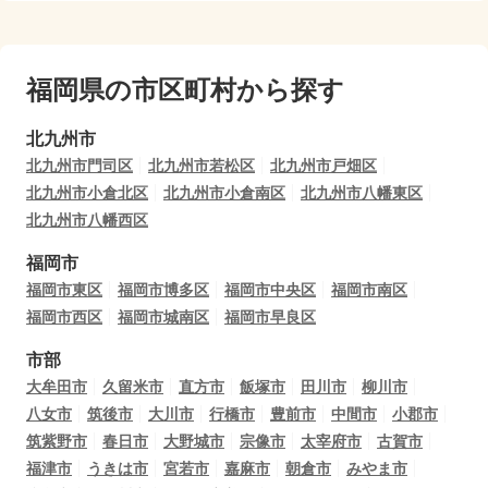
福岡県の市区町村から探す
北九州市
北九州市門司区
北九州市若松区
北九州市戸畑区
北九州市小倉北区
北九州市小倉南区
北九州市八幡東区
北九州市八幡西区
福岡市
福岡市東区
福岡市博多区
福岡市中央区
福岡市南区
福岡市西区
福岡市城南区
福岡市早良区
市部
大牟田市
久留米市
直方市
飯塚市
田川市
柳川市
八女市
筑後市
大川市
行橋市
豊前市
中間市
小郡市
筑紫野市
春日市
大野城市
宗像市
太宰府市
古賀市
福津市
うきは市
宮若市
嘉麻市
朝倉市
みやま市