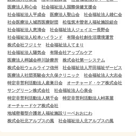
医療法人和心会
社会福祉法人国際保健支援会
社会福祉法人平成会
医療法人聖山会
社会福祉法人雄仁会
社会医療法人城西医療財団
松塩筑木曽老人福祉施設組合
社会福祉法人恵清会
社会福祉法人ジェイエー長野会
社会福祉法人松本ハイランド
有限会社創生活環境運営
株式会社フジミヤ
社会福祉法人てまり
社会福祉法人陽気会
有限会社アップルケア
医療法人梓誠会梓川診療所
株式会社第一システム
株式会社ウェルライフ信州
社会福祉法人芹田福祉ザービス
医療法人社団英駿会大久保クリニック
社会福祉法人大志会
特定非営利活動法人産巣日会
オーチャード・ケア株式会社
サングリーン株式会社
社会福祉法人心泉会
特定非営利活動法人慈千会
特定非営利活動法人峠茶屋
オーチャードケア株式会社
地域密着型介護老人福祉施設リーベおおにわ
株式会社北アルプスの風
社会福祉法人北アルプスの風