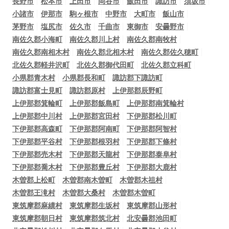
長野市
松本市
上田市
岡谷市
飯田市
諏訪市
須坂市
小諸市
伊那市
駒ヶ根市
中野市
大町市
飯山市
茅野市
塩尻市
佐久市
千曲市
東御市
安曇野市
南佐久郡小海町
南佐久郡川上村
南佐久郡南牧村
南佐久郡南相木村
南佐久郡北相木村
南佐久郡佐久穂町
北佐久郡軽井沢町
北佐久郡御代田町
北佐久郡立科町
小県郡青木村
小県郡長和町
諏訪郡下諏訪町
諏訪郡富士見町
諏訪郡原村
上伊那郡辰野町
上伊那郡箕輪町
上伊那郡飯島町
上伊那郡南箕輪村
上伊那郡中川村
上伊那郡宮田村
下伊那郡松川町
下伊那郡高森町
下伊那郡阿南町
下伊那郡阿智村
下伊那郡平谷村
下伊那郡根羽村
下伊那郡下條村
下伊那郡売木村
下伊那郡天龍村
下伊那郡泰阜村
下伊那郡喬木村
下伊那郡豊丘村
下伊那郡大鹿村
木曽郡上松町
木曽郡南木曽町
木曽郡木祖村
木曽郡王滝村
木曽郡大桑村
木曽郡木曽町
東筑摩郡麻績村
東筑摩郡生坂村
東筑摩郡山形村
東筑摩郡朝日村
東筑摩郡筑北村
北安曇郡池田町