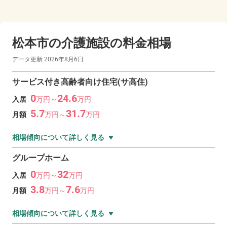
松本市の
介護施設の料金相場
データ更新
2026年8月6日
サービス付き高齢者向け住宅(サ高住)
0
24.6
入居
万
円～
万
円
5.7
31.7
月額
万
円～
万
円
相場傾向について詳しく見る
グループホーム
0
32
入居
万
円～
万
円
3.8
7.6
月額
万
円～
万
円
相場傾向について詳しく見る