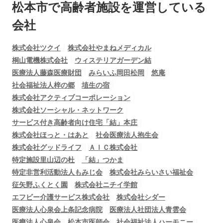
松本市で
高齢者施設を運営している
会社
株式会社ツクイ
株式会社やまねメディカル
桐山電機株式会社
ウィステリアガーデン結
医療法人藤森医療財団
みらいふ岡田松岡
悠庵
社会福祉法人梓の郷
埴生の宿
株式会社アクティブコーポレーション
株式会社ソーシャル・ネットワーク
サービス付き高齢者向け住宅「結」本庄
株式会社ほっと・はあと
社会医療法人抱生会
株式会社グッドライフ
ＡＩＣ株式会社
特定施設里山辺の杜
「結」つかま
特定非営利活動法人もみじ会
株式会社みらいさい福祉会
征矢野ふくとく園
株式会社ニチイ学館
エフビー介護サービス株式会社
株式会社シダー
医療法人心泉会上条記念病院
医療法人社団法人青雲会
医療法人心泉会
松本市医師会
社会福祉法人ハーモニー