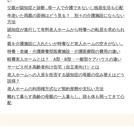
い
父親が認知症と診断…母一人で介護できないし独居生活も心配
年老いた両親の面倒はどう見る？ 別々の介護施設にならない
方法
認知症が進行して有料老人ホームから特養への転居を求められ
た
親を介護施設に入れたいが特養など老人ホームの空きがない…
特養・老健・介護療養型医療施設・介護医療院の費用の違い
軽費老人ホームとは？ A型・B型・一般型ケアハウスの違い
サービス付き高齢者向け住宅（自立者向け）とは
老人ホームへの入居を拒否する認知症の母親の住み替えはどう
説得？
老人ホームの利用権方式など契約形態や支払い方法
離れて暮らす高齢の母親の一人暮らし。頭も体も弱ってきて心
配