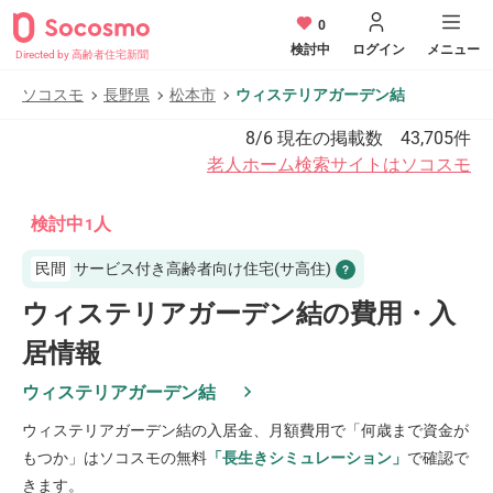
0
検討中
ログイン
メニュー
Directed by 高齢者住宅新聞
ソコスモ
長野県
松本市
ウィステリアガーデン結
8/6
現在の掲載数
43,705
件
老人ホーム検索サイトはソコスモ
検討中
人
1
民間
サービス付き高齢者向け住宅(サ高住)
ウィステリアガーデン結の費用・入
居情報
ウィステリアガーデン結
ウィステリアガーデン結
の入居金、月額費用で「何歳まで資金が
もつか」はソコスモの無料
「長生きシミュレーション」
で確認で
きます。