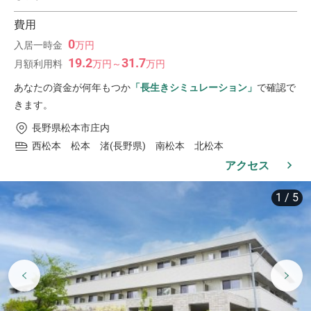
費用
0
入居一時金
万
円
19.2
31.7
月額利用料
万
円
～
万
円
あなたの資金が何年もつか
「長生きシミュレーション」
で確認で
きます。
長野県松本市庄内
西松本 松本 渚(長野県) 南松本 北松本
アクセス
1
/
5