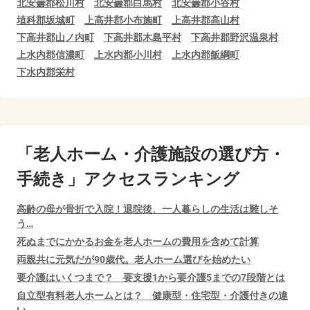
北安曇郡松川村
北安曇郡白馬村
北安曇郡小谷村
埴科郡坂城町
上高井郡小布施町
上高井郡高山村
下高井郡山ノ内町
下高井郡木島平村
下高井郡野沢温泉村
上水内郡信濃町
上水内郡小川村
上水内郡飯綱町
下水内郡栄村
「老人ホーム・介護施設の選び方・
手続き」アクセスランキング
高齢の母が骨折で入院！退院後、一人暮らしの生活は難しそ
う…
死ぬまでにかかるお金を老人ホームの費用を含めて計算
両親共に元気だが90歳代。老人ホーム選びを始めたい
要介護はいくつまで？ 要支援1から要介護5までの7段階とは
自立型有料老人ホームとは？ 健康型・住宅型・介護付きの違