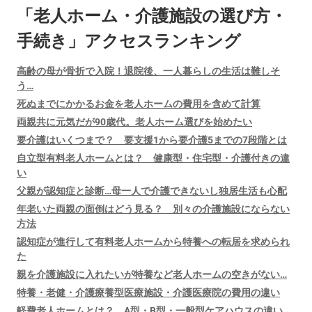
「老人ホーム・介護施設の選び方・
手続き」アクセスランキング
高齢の母が骨折で入院！退院後、一人暮らしの生活は難しそ
う…
死ぬまでにかかるお金を老人ホームの費用を含めて計算
両親共に元気だが90歳代。老人ホーム選びを始めたい
要介護はいくつまで？ 要支援1から要介護5までの7段階とは
自立型有料老人ホームとは？ 健康型・住宅型・介護付きの違
い
父親が認知症と診断…母一人で介護できないし独居生活も心配
年老いた両親の面倒はどう見る？ 別々の介護施設にならない
方法
認知症が進行して有料老人ホームから特養への転居を求められ
た
親を介護施設に入れたいが特養など老人ホームの空きがない…
特養・老健・介護療養型医療施設・介護医療院の費用の違い
軽費老人ホームとは？ A型・B型・一般型ケアハウスの違い