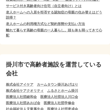
サービス付き高齢者向け住宅（自立者向け）とは
老人ホームへの入居を拒否する認知症の母親の住み替えはどう
説得？
老人ホームの利用権方式など契約形態や支払い方法
離れて暮らす高齢の母親の一人暮らし。頭も体も弱ってきて心
配
掛川市で
高齢者施設を運営している
会社
株式会社アイケア
カームタウン掛川あげはり
株式会社ケアクオリティ
ふるさとホーム掛川
医療法人社団綾和会
医療法人社団法人川口会
医療法人社団あおば会
医療法人社団学修会
社会福祉法人天竜厚生会
医療法人社団恵成会