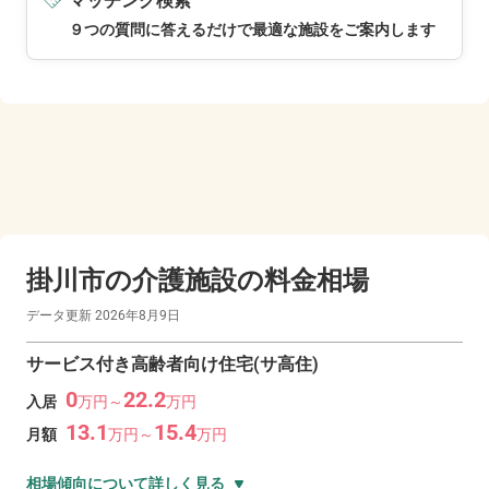
マッチング検索
９つの質問に答えるだけで最適な施設をご案内します
掛川市の
介護施設の料金相場
データ更新
2026年8月9日
サービス付き高齢者向け住宅(サ高住)
0
22.2
入居
万
円～
万
円
13.1
15.4
月額
万
円～
万
円
相場傾向について詳しく見る