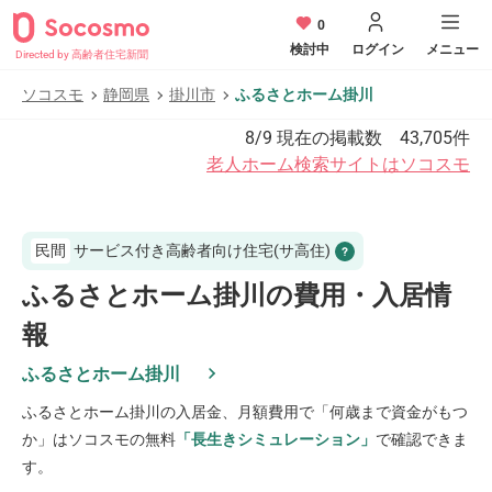
0
検討中
ログイン
メニュー
Directed by 高齢者住宅新聞
ソコスモ
静岡県
掛川市
ふるさとホーム掛川
8/9
現在の掲載数
43,705
件
老人ホーム検索サイトはソコスモ
民間
サービス付き高齢者向け住宅(サ高住)
ふるさとホーム掛川の費用・入居情
報
ふるさとホーム掛川
ふるさとホーム掛川
の入居金、月額費用で「何歳まで資金がもつ
か」はソコスモの無料
「長生きシミュレーション」
で確認できま
す。