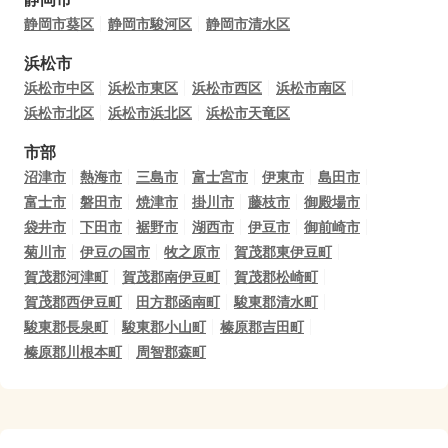
静岡市葵区
静岡市駿河区
静岡市清水区
浜松市
浜松市中区
浜松市東区
浜松市西区
浜松市南区
浜松市北区
浜松市浜北区
浜松市天竜区
市部
沼津市
熱海市
三島市
富士宮市
伊東市
島田市
富士市
磐田市
焼津市
掛川市
藤枝市
御殿場市
袋井市
下田市
裾野市
湖西市
伊豆市
御前崎市
菊川市
伊豆の国市
牧之原市
賀茂郡東伊豆町
賀茂郡河津町
賀茂郡南伊豆町
賀茂郡松崎町
賀茂郡西伊豆町
田方郡函南町
駿東郡清水町
駿東郡長泉町
駿東郡小山町
榛原郡吉田町
榛原郡川根本町
周智郡森町