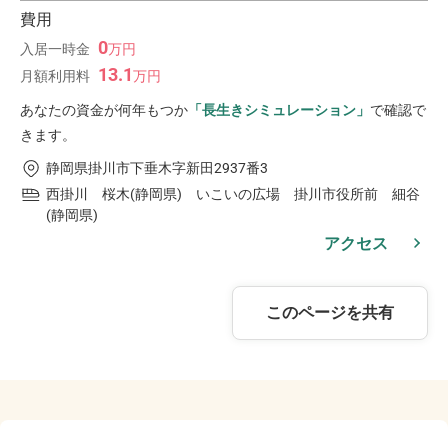
費用
0
入居一時金
万
円
13.1
月額利用料
万
円
あなたの資金が何年もつか
「長生きシミュレーション」
で確認で
きます。
静岡県掛川市下垂木字新田2937番3
西掛川 桜木(静岡県) いこいの広場 掛川市役所前 細谷
(静岡県)
アクセス
このページを共有