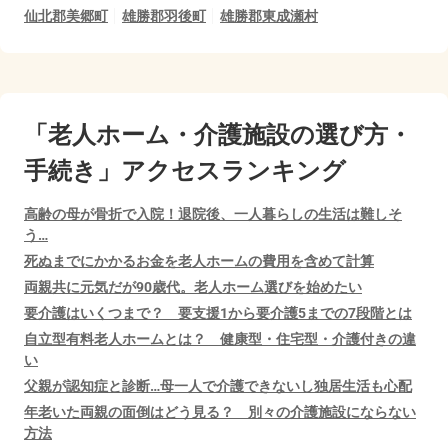
仙北郡美郷町
雄勝郡羽後町
雄勝郡東成瀬村
「老人ホーム・介護施設の選び方・
手続き」アクセスランキング
高齢の母が骨折で入院！退院後、一人暮らしの生活は難しそ
う…
死ぬまでにかかるお金を老人ホームの費用を含めて計算
両親共に元気だが90歳代。老人ホーム選びを始めたい
要介護はいくつまで？ 要支援1から要介護5までの7段階とは
自立型有料老人ホームとは？ 健康型・住宅型・介護付きの違
い
父親が認知症と診断…母一人で介護できないし独居生活も心配
年老いた両親の面倒はどう見る？ 別々の介護施設にならない
方法