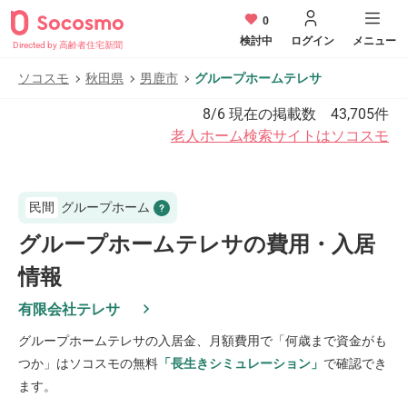
0
検討中
ログイン
メニュー
Directed by 高齢者住宅新聞
ソコスモ
秋田県
男鹿市
グループホームテレサ
8/6
現在の掲載数
43,705
件
老人ホーム検索サイトはソコスモ
民間
グループホーム
グループホームテレサの費用・入居
情報
有限会社テレサ
グループホームテレサ
の入居金、月額費用で「何歳まで資金がも
つか」はソコスモの無料
「長生きシミュレーション」
で確認でき
ます。