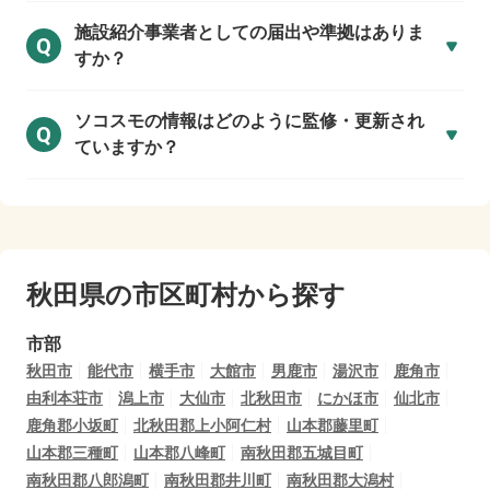
施設紹介事業者としての届出や準拠はありま
Q
すか？
ソコスモの情報はどのように監修・更新され
Q
ていますか？
秋田県の市区町村から探す
市部
秋田市
能代市
横手市
大館市
男鹿市
湯沢市
鹿角市
由利本荘市
潟上市
大仙市
北秋田市
にかほ市
仙北市
鹿角郡小坂町
北秋田郡上小阿仁村
山本郡藤里町
山本郡三種町
山本郡八峰町
南秋田郡五城目町
南秋田郡八郎潟町
南秋田郡井川町
南秋田郡大潟村