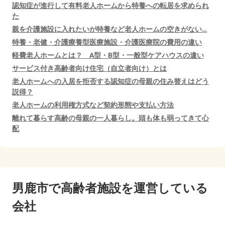
認知症が進行して有料老人ホームから特養への転居を求められ
た
親を介護施設に入れたいが特養など老人ホームの空きがない…
特養・老健・介護療養型医療施設・介護医療院の費用の違い
軽費老人ホームとは？ A型・B型・一般型ケアハウスの違い
サービス付き高齢者向け住宅（自立者向け）とは
老人ホームへの入居を拒否する認知症の母親の住み替えはどう
説得？
老人ホームの利用権方式など契約形態や支払い方法
離れて暮らす高齢の母親の一人暮らし。頭も体も弱ってきて心
配
男鹿市で
高齢者施設を運営している
会社