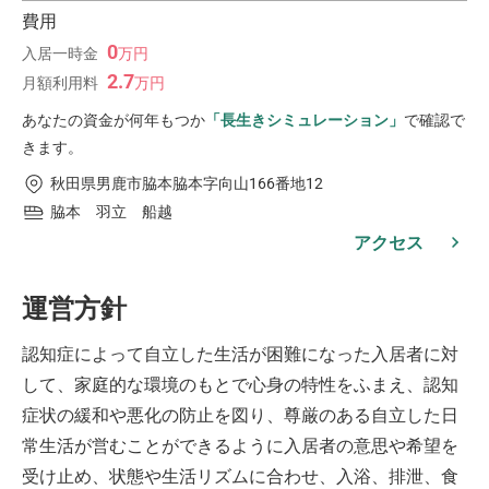
費用
0
入居一時金
万
円
2.7
月額利用料
万
円
あなたの資金が何年もつか
「長生きシミュレーション」
で確認で
きます。
秋田県男鹿市脇本脇本字向山166番地12
脇本 羽立 船越
アクセス
運営方針
認知症によって自立した生活が困難になった入居者に対
して、家庭的な環境のもとで心身の特性をふまえ、認知
症状の緩和や悪化の防止を図り、尊厳のある自立した日
常生活が営むことができるように入居者の意思や希望を
受け止め、状態や生活リズムに合わせ、入浴、排泄、食