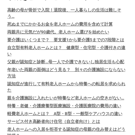
高齢の母が骨折で入院！退院後、一人暮らしの生活は難しそ
う…
死ぬまでにかかるお金を老人ホームの費用を含めて計算
両親共に元気だが90歳代。老人ホーム選びを始めたい
要介護はいくつまで？ 要支援1から要介護5までの7段階とは
自立型有料老人ホームとは？ 健康型・住宅型・介護付きの違
い
父親が認知症と診断…母一人で介護できないし独居生活も心配
年老いた両親の面倒はどう見る？ 別々の介護施設にならない
方法
認知症が進行して有料老人ホームから特養への転居を求められ
た
親を介護施設に入れたいが特養など老人ホームの空きがない…
特養・老健・介護療養型医療施設・介護医療院の費用の違い
軽費老人ホームとは？ A型・B型・一般型ケアハウスの違い
サービス付き高齢者向け住宅（自立者向け）とは
老人ホームへの入居を拒否する認知症の母親の住み替えはどう