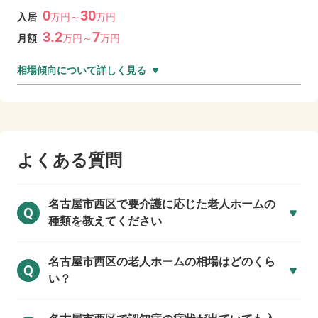
0
30
入居
万
円～
万
円
3.2
7
月額
万
円～
万
円
相場傾向について詳しく見る
よくある質問
名古屋市西区で
要介護に応じた老人ホームの
Q
種類を教えてください
名古屋市西区の
老人ホームの相場はどのくら
Q
い？