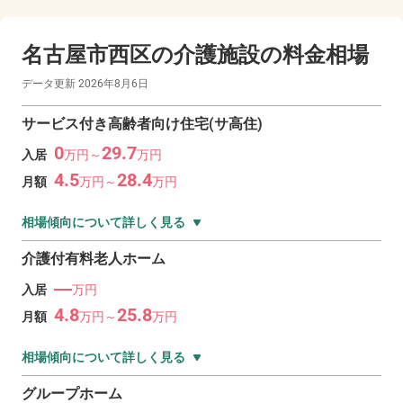
名古屋市西区の
介護施設の料金相場
データ更新
2026年8月6日
サービス付き高齢者向け住宅(サ高住)
0
29.7
入居
万
円～
万
円
4.5
28.4
月額
万
円～
万
円
相場傾向について詳しく見る
介護付有料老人ホーム
―
入居
万円
4.8
25.8
月額
万
円～
万
円
相場傾向について詳しく見る
グループホーム