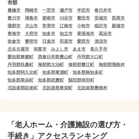
市部
豊橋市
岡崎市
一宮市
瀬戸市
半田市
春日井市
豊川市
津島市
碧南市
刈谷市
豊田市
安城市
西尾市
蒲郡市
犬山市
常滑市
江南市
小牧市
稲沢市
新城市
東海市
大府市
知多市
知立市
尾張旭市
高浜市
岩倉市
豊明市
日進市
田原市
愛西市
清須市
北名古屋市
弥富市
みよし市
あま市
長久手市
愛知郡東郷町
西春日井郡豊山町
丹羽郡大口町
丹羽郡扶桑町
海部郡大治町
海部郡蟹江町
海部郡飛島村
知多郡阿久比町
知多郡東浦町
知多郡南知多町
知多郡美浜町
知多郡武豊町
額田郡幸田町
北設楽郡設楽町
北設楽郡東栄町
北設楽郡豊根村
「老人ホーム・介護施設の選び方・
手続き」アクセスランキング