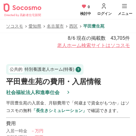
0
検討中
ログイン
メニュー
Directed by 高齢者住宅新聞
ソコスモ
愛知県
名古屋市
西区
平田豊生苑
8/6
現在の掲載数
43,705
件
老人ホーム検索サイトはソコスモ
公共的
特別養護老人ホーム(特養)
平田豊生苑の費用・入居情報
社会福祉法人和進奉仕会
平田豊生苑
の入居金、月額費用で「何歳まで資金がもつか」はソ
コスモの無料
「長生きシミュレーション」
で確認できます。
費用
入居一時金
－万円