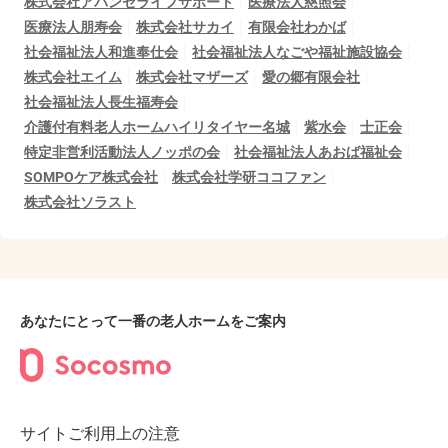
株式会社アバンセライフサポート
医療法人慈照会
医療法人朋寿会
株式会社サカイ
有限会社わかば
社会福祉法人和進奉仕会
社会福祉法人なごや福祉施設協会
株式会社エイム
株式会社マザーズ
愛の郷有限会社
社会福祉法人長生福寿会
介護付有料老人ホームハイリタイヤー名城
紫水会
士正会
特定非営利活動法人ノッポの会
社会福祉法人あおば福祉会
SOMPOケア株式会社
株式会社学研ココファン
株式会社ソラスト
あなたにとって一番の老人ホームをご案内
サイトご利用上の注意