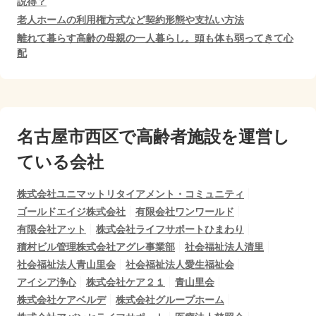
説得？
老人ホームの利用権方式など契約形態や支払い方法
離れて暮らす高齢の母親の一人暮らし。頭も体も弱ってきて心
配
名古屋市西区で
高齢者施設を運営し
ている会社
株式会社ユニマットリタイアメント・コミュニティ
ゴールドエイジ株式会社
有限会社ワンワールド
有限会社アット
株式会社ライフサポートひまわり
積村ビル管理株式会社アグレ事業部
社会福祉法人清里
社会福祉法人青山里会
社会福祉法人愛生福祉会
アイシア浄心
株式会社ケア２１
青山里会
株式会社ケアベルデ
株式会社グループホーム