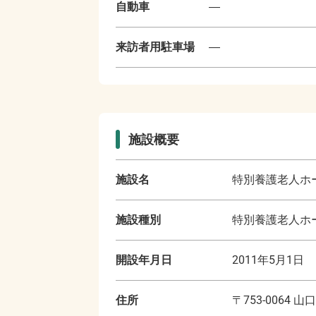
自動車
―
来訪者用駐車場
―
施設概要
施設名
特別養護老人ホ
施設種別
特別養護老人ホー
開設年月日
2011年5月1日
住所
〒
753-0064
山口