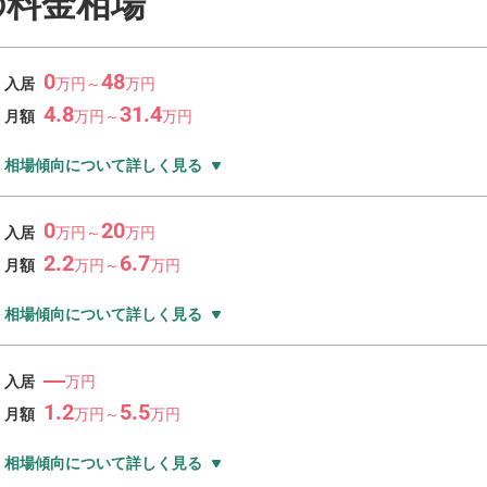
の料金相場
0
48
入居
万
円～
万
円
4.8
31.4
月額
万
円～
万
円
相場傾向について詳しく見る
0
20
入居
万
円～
万
円
2.2
6.7
月額
万
円～
万
円
相場傾向について詳しく見る
―
入居
万円
1.2
5.5
月額
万
円～
万
円
相場傾向について詳しく見る