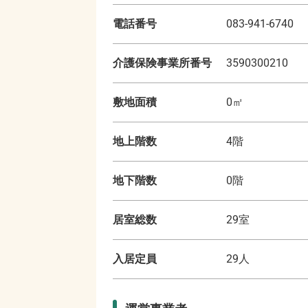
電話番号
083-941-6740
介護保険事業所番号
3590300210
敷地面積
0
㎡
地上階数
4
階
地下階数
0
階
居室総数
29
室
入居定員
29
人