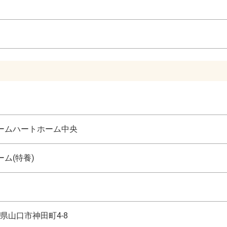
ームハートホーム中央
ム(特養)
県山口市神田町4-8