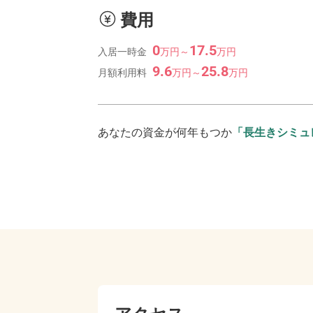
費用
0
17.5
入居一時金
万
円
～
万
円
9.6
25.8
月額利用料
万
円
～
万
円
あなたの資金が何年もつか
「長生きシミュ