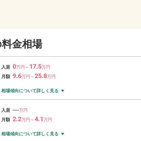
の料金相場
0
17.5
入居
万
円～
万
円
9.6
25.8
月額
万
円～
万
円
相場傾向について詳しく見る
―
入居
万円
2.2
4.1
月額
万
円～
万
円
相場傾向について詳しく見る