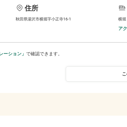
住所
秋田県湯沢市横堀字小正寺16-1
横堀
ア
レーション」
で確認できます。
こ