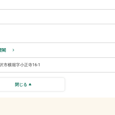
雲閣
沢市横堀字小正寺16-1
閉じる