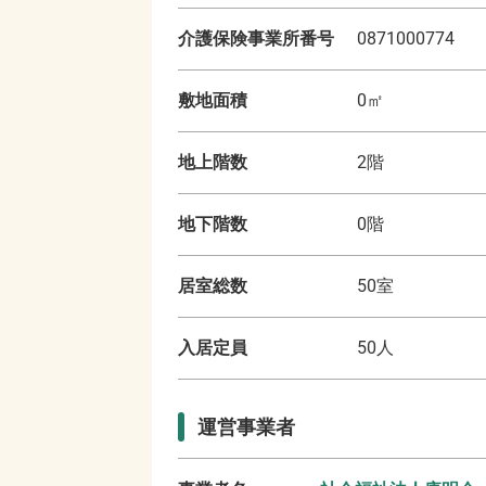
介護保険事業所番号
0871000774
敷地面積
0
㎡
地上階数
2
階
地下階数
0
階
居室総数
50
室
入居定員
50
人
運営事業者