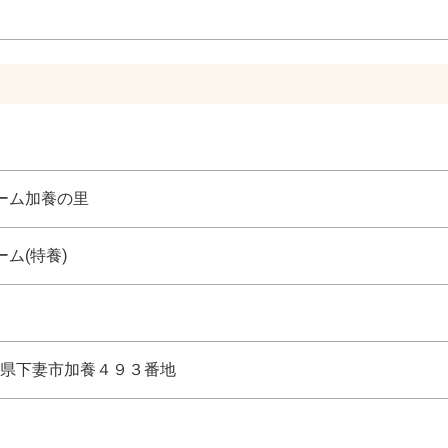
ーム加養の里
ム(特養)
県下妻市加養４９３番地