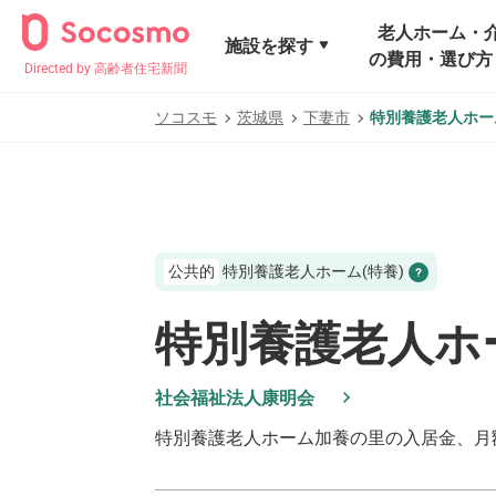
老人ホーム・
施設を探す
の費用・選び方
Directed by 高齢者住宅新聞
ソコスモ
茨城県
下妻市
特別養護老人ホー
公共的
特別養護老人ホーム(特養)
特別養護老人ホ
社会福祉法人康明会
特別養護老人ホーム加養の里
の入居金、月