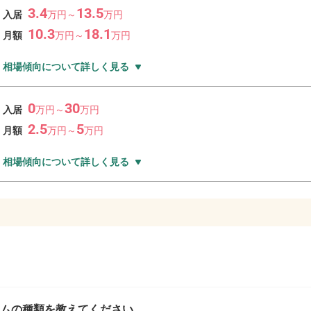
3.4
13.5
入居
万
円～
万
円
10.3
18.1
月額
万
円～
万
円
相場傾向について詳しく見る
0
30
入居
万
円～
万
円
2.5
5
月額
万
円～
万
円
相場傾向について詳しく見る
ムの種類を教えてください