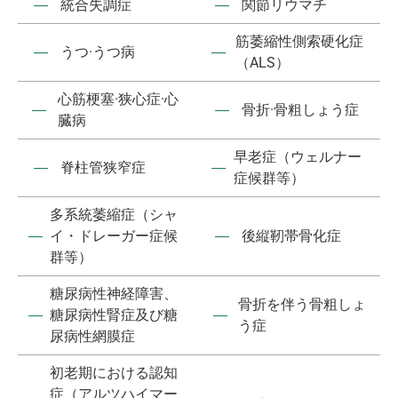
―
統合失調症
―
関節リウマチ
筋萎縮性側索硬化症
―
うつ·うつ病
―
（ALS）
心筋梗塞·狭心症·心
―
―
骨折·骨粗しょう症
臓病
早老症（ウェルナー
―
脊柱管狭窄症
―
症候群等）
多系統萎縮症（シャ
―
イ・ドレーガー症候
―
後縦靭帯骨化症
群等）
糖尿病性神経障害、
骨折を伴う骨粗しょ
―
糖尿病性腎症及び糖
―
う症
尿病性網膜症
初老期における認知
症（アルツハイマー