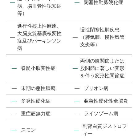
―
―
閉塞性動脈硬化症
病、脳血管性認知症
等）
進行性核上性麻痺、
慢性閉塞性肺疾患
大脳皮質基底核変性
―
―
（肺気腫、慢性気管
症及びパーキンソン
支炎等）
病
両側の膝関節または
―
脊髄小脳変性症
―
股関節に著しい変形
を伴う変形性関節症
―
末期の悪性腫瘍
―
プリオン病
―
多発性硬化症
―
亜急性硬化性全脳炎
―
重症筋無力症
―
ライソゾーム病
副腎白質ジストロフ
―
スモン
―
ィー