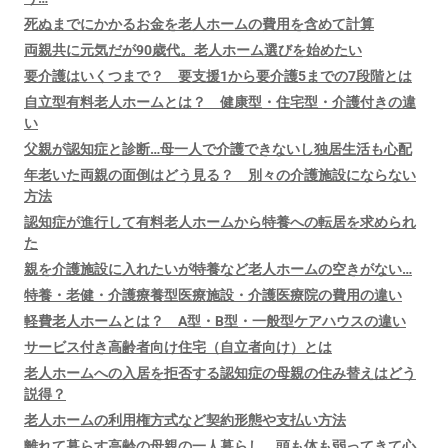
死ぬまでにかかるお金を老人ホームの費用を含めて計算
両親共に元気だが90歳代。老人ホーム選びを始めたい
要介護はいくつまで？ 要支援1から要介護5までの7段階とは
自立型有料老人ホームとは？ 健康型・住宅型・介護付きの違
い
父親が認知症と診断…母一人で介護できないし独居生活も心配
年老いた両親の面倒はどう見る？ 別々の介護施設にならない
方法
認知症が進行して有料老人ホームから特養への転居を求められ
た
親を介護施設に入れたいが特養など老人ホームの空きがない…
特養・老健・介護療養型医療施設・介護医療院の費用の違い
軽費老人ホームとは？ A型・B型・一般型ケアハウスの違い
サービス付き高齢者向け住宅（自立者向け）とは
老人ホームへの入居を拒否する認知症の母親の住み替えはどう
説得？
老人ホームの利用権方式など契約形態や支払い方法
離れて暮らす高齢の母親の一人暮らし。頭も体も弱ってきて心