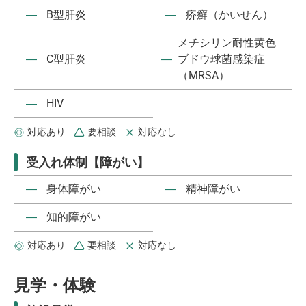
―
B型肝炎
―
疥癬（かいせん）
メチシリン耐性黄色
―
C型肝炎
―
ブドウ球菌感染症
（MRSA）
―
HIV
対応あり
要相談
対応なし
受入れ体制【障がい】
―
身体障がい
―
精神障がい
―
知的障がい
対応あり
要相談
対応なし
見学・体験