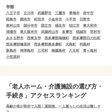
市部
八王子市
立川市
武蔵野市
三鷹市
青梅市
府中市
昭島市
調布市
町田市
小金井市
小平市
日野市
東村山市
国分寺市
国立市
福生市
狛江市
東大和市
清瀬市
東久留米市
武蔵村山市
多摩市
稲城市
羽村市
あきる野市
西東京市
西多摩郡瑞穂町
西多摩郡日の出町
西多摩郡檜原村
西多摩郡奥多摩町
大島町
利島村
新島村
神津島村
三宅村
御蔵島村
八丈町
青ヶ島村
小笠原村
「老人ホーム・介護施設の選び方・
手続き」アクセスランキング
高齢の母が骨折で入院！退院後、一人暮らしの生活は難しそ
う…