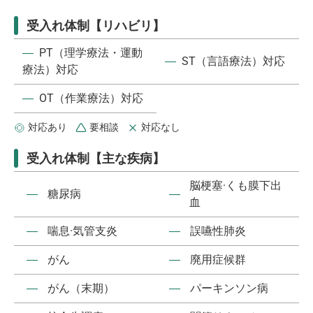
受入れ体制【リハビリ】
―
PT（理学療法・運動
―
ST（言語療法）対応
療法）対応
―
OT（作業療法）対応
対応あり
要相談
対応なし
受入れ体制【主な疾病】
脳梗塞·くも膜下出
―
糖尿病
―
血
―
喘息·気管支炎
―
誤嚥性肺炎
―
がん
―
廃用症候群
―
がん（末期）
―
パーキンソン病