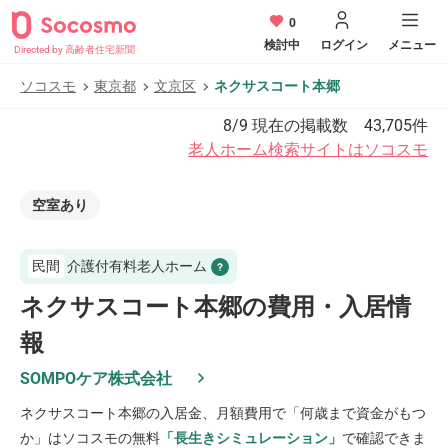
0
検討中
ログイン
メニュー
Directed by 高齢者住宅新聞
ソコスモ
東京都
文京区
ネクサスコート本郷
8/9
現在の掲載数
43,705
件
老人ホーム検索サイトはソコスモ
空室あり
民間
介護付有料老人ホーム
ネクサスコート本郷の費用・入居情
報
SOMPOケア株式会社
ネクサスコート本郷
の入居金、月額費用で「何歳まで資金がもつ
か」はソコスモの無料
「長生きシミュレーション」
で確認できま