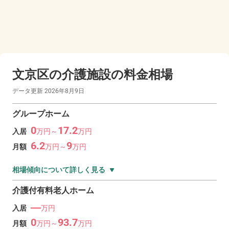
文京区の
介護施設の料金相場
データ更新
2026年8月9日
グループホーム
0
17.2
入居
万
円～
万
円
6.2
9
月額
万
円～
万
円
相場傾向について詳しく見る
介護付有料老人ホーム
―
入居
万円
0
93.7
月額
万
円～
万
円