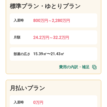
標準プラン・ゆとりプラン
800
2,280
入居時
万
円
～
万
円
24.2
32.2
月額
万
円
～
万
円
15.39
㎡〜
21.43
㎡
部屋の広さ
費用の内訳・補足
月払いプラン
0
入居時
万
円