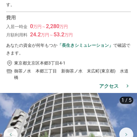
す。
費用
0
2,280
入居一時金
万
円
～
万
円
24.2
53.2
月額利用料
万
円
～
万
円
あなたの資金が何年もつか
「長生きシミュレーション」
で確認で
きます。
東京都文京区本郷3丁目4-1
御茶ノ水 本郷三丁目 新御茶ノ水 末広町(東京都) 水道
橋
アクセス
1
/
5