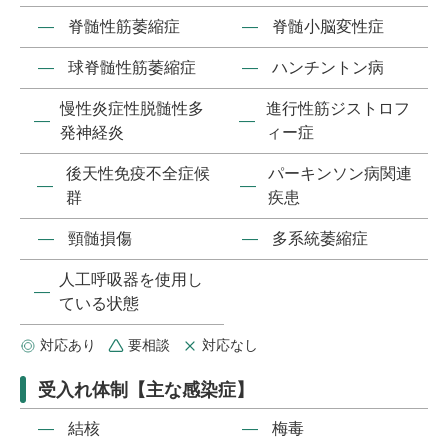
―
脊髄性筋萎縮症
―
脊髄小脳変性症
―
球脊髄性筋萎縮症
―
ハンチントン病
慢性炎症性脱髄性多
進行性筋ジストロフ
―
―
発神経炎
ィー症
後天性免疫不全症候
パーキンソン病関連
―
―
群
疾患
―
頸髄損傷
―
多系統萎縮症
人工呼吸器を使用し
―
ている状態
対応あり
要相談
対応なし
受入れ体制【主な感染症】
―
結核
―
梅毒