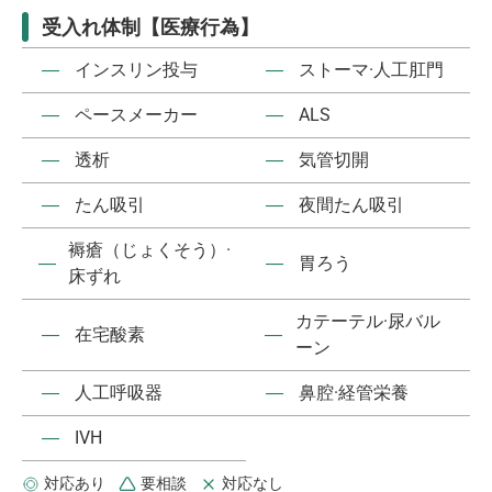
受入れ体制【医療行為】
―
インスリン投与
―
ストーマ·人工肛門
―
ペースメーカー
―
ALS
―
透析
―
気管切開
―
たん吸引
―
夜間たん吸引
褥瘡（じょくそう）·
―
―
胃ろう
床ずれ
カテーテル·尿バル
―
在宅酸素
―
ーン
―
人工呼吸器
―
鼻腔·経管栄養
―
IVH
対応あり
要相談
対応なし