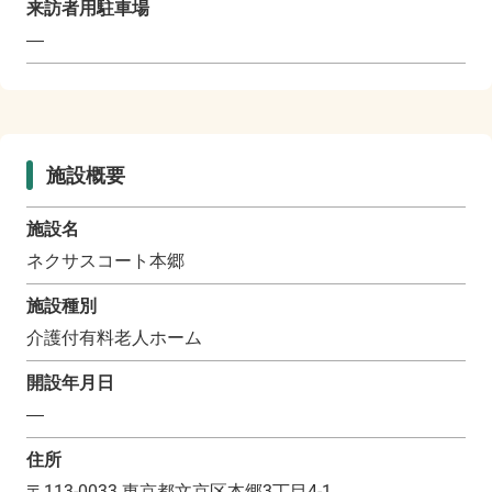
来訪者用駐車場
―
施設概要
施設名
ネクサスコート本郷
施設種別
介護付有料老人ホーム
開設年月日
―
住所
〒
113-0033
東京都文京区本郷3丁目4-1