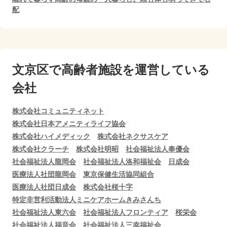
配
文京区で
高齢者施設を運営している
会社
株式会社コミュニティネット
株式会社日本アメニティライフ協会
株式会社ハイメディック
株式会社ネクサスケア
株式会社クラーチ
株式会社明昭
社会福祉法人奉優会
社会福祉法人龍岡会
社会福祉法人洛和福祉会
日成会
医療法人社団龍岡会
東京保健生活協同組合
医療法人社団日成会
株式会社桜十字
特定非営利活動法人ミニケアホームきみさんち
社会福祉法人東六会
社会福祉法人フロンティア
桜栄会
社会福祉法人福音会
社会福祉法人三幸福祉会