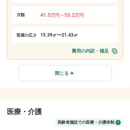
41.5
53.2
月額
万
円
～
万
円
15.39
㎡〜
21.43
㎡
部屋の広さ
費用の内訳・補足
閉じる
医療・介護
高齢者施設での医療・介護体制​