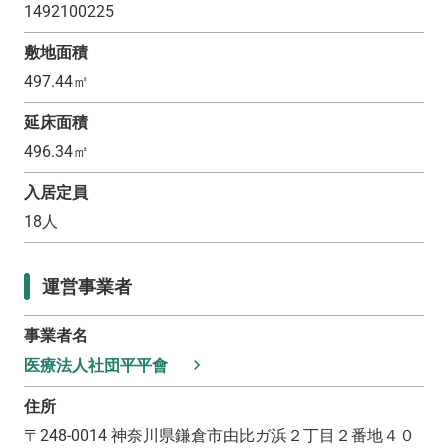
1492100225
敷地面積
497.44
㎡
延床面積
496.34
㎡
入居定員
18
人
運営事業者
事業者名
医療法人社団平平會
住所
〒
248-0014
神奈川県鎌倉市由比ガ浜２丁目２番地４０