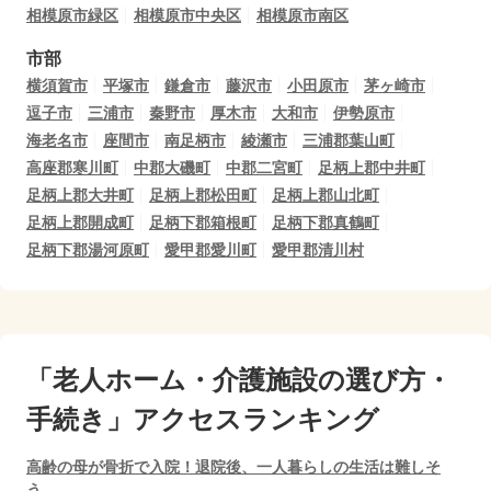
相模原市緑区
相模原市中央区
相模原市南区
市部
横須賀市
平塚市
鎌倉市
藤沢市
小田原市
茅ヶ崎市
逗子市
三浦市
秦野市
厚木市
大和市
伊勢原市
海老名市
座間市
南足柄市
綾瀬市
三浦郡葉山町
高座郡寒川町
中郡大磯町
中郡二宮町
足柄上郡中井町
足柄上郡大井町
足柄上郡松田町
足柄上郡山北町
足柄上郡開成町
足柄下郡箱根町
足柄下郡真鶴町
足柄下郡湯河原町
愛甲郡愛川町
愛甲郡清川村
「老人ホーム・介護施設の選び方・
手続き」アクセスランキング
高齢の母が骨折で入院！退院後、一人暮らしの生活は難しそ
う…