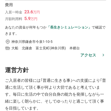
費用
23.6
入居一時金
万
円
5.9
月額利用料
万
円
あなたの資金が何年もつか
「長生きシミュレーション」
で確認で
きます。
神奈川県鎌倉市今泉1-10-5
大船 北鎌倉 富士見町(神奈川県) 本郷台
アクセス
運営方針
ご入居者の皆様には｢普通に生きる事｣への支援により｢普
通に生活して頂く事が何より大切であると考えていま
す。毎日に生活の中で自分自身の能力を発揮しながら一
緒に楽しく朗らかに、そしてゆったりと過ごして頂く事
を目指しています。