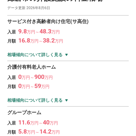
データ更新
2026年8月6日
サービス付き高齢者向け住宅(サ高住)
9.8
48.3
入居
万
円～
万
円
16.8
38.2
月額
万
円～
万
円
相場傾向について詳しく見る
介護付有料老人ホーム
0
900
入居
万
円～
万
円
0
59
月額
万
円～
万
円
相場傾向について詳しく見る
グループホーム
11.6
40
入居
万
円～
万
円
5.8
14.2
月額
万
円～
万
円