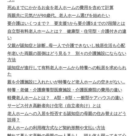
死ぬまでにかかるお金を老人ホームの費用を含めて計算
両親共に元気だが90歳代。老人ホーム選びを始めたい
要介護はいくつまで？ 要支援1から要介護5までの7段階とは
自立型有料老人ホームとは？ 健康型・住宅型・介護付きの違
い
父親が認知症と診断…母一人で介護できないし独居生活も心配
年老いた両親の面倒はどう見る？ 別々の介護施設にならない
方法
認知症が進行して有料老人ホームから特養への転居を求められ
た
親を介護施設に入れたいが特養など老人ホームの空きがない…
特養・老健・介護療養型医療施設・介護医療院の費用の違い
軽費老人ホームとは？ A型・B型・一般型ケアハウスの違い
サービス付き高齢者向け住宅（自立者向け）とは
老人ホームへの入居を拒否する認知症の母親の住み替えはどう
説得？
老人ホームの利用権方式など契約形態や支払い方法
離れて暮らす高齢の母親の一人暮らし。頭も体も弱ってきて心