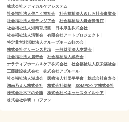
株式会社メディカルケアシステム
社会福祉法人伸こう福祉会
社会福祉法人きしろ社会事業会
社会福祉法人聖テレジア会
社会福祉法人鎌倉静養館
社会福祉法人湘南育成園
日本厚生株式会社
社会福祉法人清和会
有限会社アートプロジェクト
特定非営利活動法人グループホーム虹の会
株式会社グリーンズ片塩
一般財団法人友愛会
社会福祉法人麗寿会
社会福祉法人緑樹会
ナラティブホーム＆ケア株式会社
社会福祉法人桜栄福祉会
工藤建設株式会社
株式会社アプルール
社会福祉法人湖成会
医療法人社団平平會
株式会社白寿会
湘南乃えん株式会社
株式会社鈴蘭
SOMPOケア株式会社
株式会社木下の介護
株式会社ベネッセスタイルケア
株式会社学研ココファン