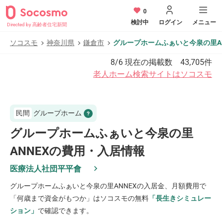
0
検討中
ログイン
メニュー
Directed by 高齢者住宅新聞
ソコスモ
神奈川県
鎌倉市
グループホームふぁいと今泉の里AN
8/6
現在の掲載数
43,705
件
老人ホーム検索サイトはソコスモ
民間
グループホーム
グループホームふぁいと今泉の里
ANNEXの費用・入居情報
医療法人社団平平會
グループホームふぁいと今泉の里ANNEX
の入居金、月額費用で
「何歳まで資金がもつか」はソコスモの無料
「長生きシミュレー
ション」
で確認できます。