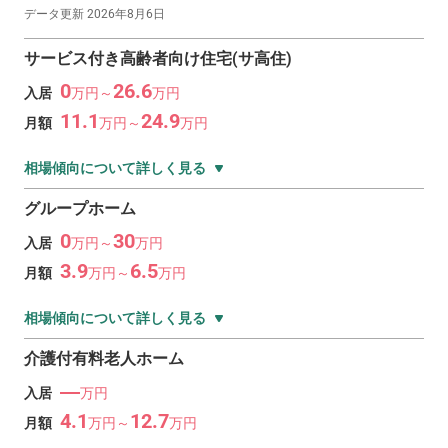
データ更新
2026年8月6日
サービス付き高齢者向け住宅(サ高住)
0
26.6
入居
万
円～
万
円
11.1
24.9
月額
万
円～
万
円
相場傾向について詳しく見る
グループホーム
0
30
入居
万
円～
万
円
3.9
6.5
月額
万
円～
万
円
相場傾向について詳しく見る
介護付有料老人ホーム
―
入居
万円
4.1
12.7
月額
万
円～
万
円