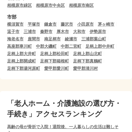
相模原市緑区
相模原市中央区
相模原市南区
市部
横須賀市
平塚市
鎌倉市
藤沢市
小田原市
茅ヶ崎市
逗子市
三浦市
秦野市
厚木市
大和市
伊勢原市
海老名市
座間市
南足柄市
綾瀬市
三浦郡葉山町
高座郡寒川町
中郡大磯町
中郡二宮町
足柄上郡中井町
足柄上郡大井町
足柄上郡松田町
足柄上郡山北町
足柄上郡開成町
足柄下郡箱根町
足柄下郡真鶴町
足柄下郡湯河原町
愛甲郡愛川町
愛甲郡清川村
「老人ホーム・介護施設の選び方・
手続き」アクセスランキング
高齢の母が骨折で入院！退院後、一人暮らしの生活は難しそ