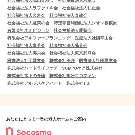
社会福祉法人城山楽寿会
社会福祉法人寿幸会
社会福祉法人ラファエル会
社会福祉法人仁正会
社会福祉法人久寿会
社会福祉法人泰政会
社会福祉法人蓬莱の会
特定非営利活動法人シオン相模原
有限会社ネオビジョン
社会福祉法人愛翁会
有限会社アルファープランニング
医療法人社団幸山会
社会福祉法人青芳会
社会福祉法人蓬莱会
社会福祉法人寿栄会
社会福祉法人東京武尊会
医療法人社団愛友会
株式会社美咲
医療法人社団愛友会
株式会社ハートライフケア
SOMPOケア株式会社
株式会社木下の介護
株式会社学研ココファン
株式会社アルプスケアハート
株式会社T.S.I
あなたにとって一番の老人ホームをご案内