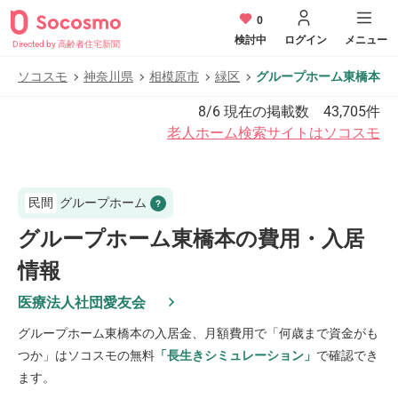
0
検討中
ログイン
メニュー
Directed by 高齢者住宅新聞
ソコスモ
神奈川県
相模原市
緑区
グループホーム東橋本
8/6
現在の掲載数
43,705
件
老人ホーム検索サイトはソコスモ
民間
グループホーム
グループホーム東橋本の費用・入居
情報
医療法人社団愛友会
グループホーム東橋本
の入居金、月額費用で「何歳まで資金がも
つか」はソコスモの無料
「長生きシミュレーション」
で確認でき
ます。