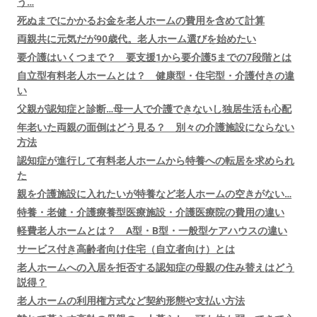
う…
死ぬまでにかかるお金を老人ホームの費用を含めて計算
両親共に元気だが90歳代。老人ホーム選びを始めたい
要介護はいくつまで？ 要支援1から要介護5までの7段階とは
自立型有料老人ホームとは？ 健康型・住宅型・介護付きの違
い
父親が認知症と診断…母一人で介護できないし独居生活も心配
年老いた両親の面倒はどう見る？ 別々の介護施設にならない
方法
認知症が進行して有料老人ホームから特養への転居を求められ
た
親を介護施設に入れたいが特養など老人ホームの空きがない…
特養・老健・介護療養型医療施設・介護医療院の費用の違い
軽費老人ホームとは？ A型・B型・一般型ケアハウスの違い
サービス付き高齢者向け住宅（自立者向け）とは
老人ホームへの入居を拒否する認知症の母親の住み替えはどう
説得？
老人ホームの利用権方式など契約形態や支払い方法