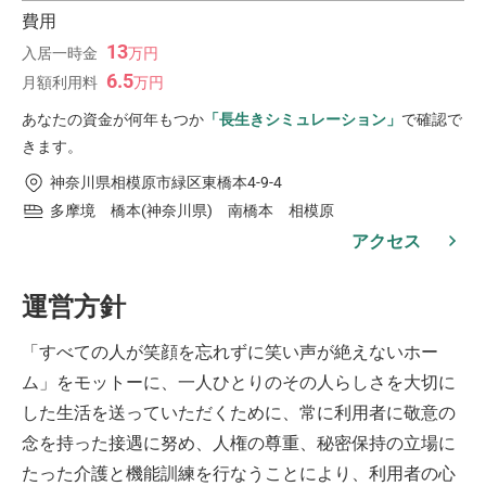
費用
13
入居一時金
万
円
6.5
月額利用料
万
円
あなたの資金が何年もつか
「長生きシミュレーション」
で確認で
きます。
神奈川県相模原市緑区東橋本4-9-4
多摩境 橋本(神奈川県) 南橋本 相模原
アクセス
運営方針
「すべての人が笑顔を忘れずに笑い声が絶えないホー
ム」をモットーに、一人ひとりのその人らしさを大切に
した生活を送っていただくために、常に利用者に敬意の
念を持った接遇に努め、人権の尊重、秘密保持の立場に
たった介護と機能訓練を行なうことにより、利用者の心