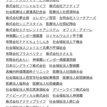
フジ・アメニティサービス株式会社
株式会社ソーシャルライフ
株式会社アクティブ
社会医療法人渡邊高記念会
医療法人社団清和会
株式会社夢企画
エレガーノ西宮
合同会社スリーチアーズ
株式会社シニアスタイル
医療法人社団紀翔会
株式会社エクセレントケアシステム
オフィス・アドーレ
神港園レインボー酒蔵通
ロイヤルウエスト甲子園
有限会社ＰＰＫちょうしんき
社会福祉法人千種会
社会福祉法人ジェイエイ兵庫六甲福祉会
有限会社プラスペリティ
株式会社ささえる
有限会社あらい
神港園レインボー酒蔵通西館
日本ロングライフ株式会社
社会福祉法人聖徳園
高橋内科循環器科クリニック
医療法人社団緑水会
社会福祉法人西宮市社会福祉事業団
医療法人財団樹徳会
医療法人協和会
医療法人社団健癒会
社会福祉法人明石恵泉福祉会
グリーンライフ株式会社
アイビーメディカル株式会社
社会福祉法人神港園
株式会社アクティブライフ
社会福祉法人慈仁会