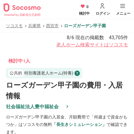
0
検討中
ログイン
メニュー
Directed by 高齢者住宅新聞
ソコスモ
兵庫県
西宮市
ローズガーデン甲子園
8/6
現在の掲載数
43,705
件
老人ホーム検索サイトはソコスモ
検討中
人
1
公共的
特別養護老人ホーム(特養)
ローズガーデン甲子園の費用・入居
情報
社会福祉法人豊中福祉会
ローズガーデン甲子園
の入居金、月額費用で「何歳まで資金がも
つか」はソコスモの無料
「長生きシミュレーション」
で確認でき
ます。