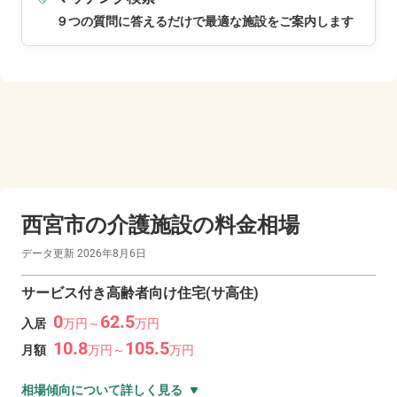
９つの質問に答えるだけで最適な施設をご案内します
西宮市の
介護施設の料金相場
データ更新
2026年8月6日
サービス付き高齢者向け住宅(サ高住)
0
62.5
入居
万
円～
万
円
10.8
105.5
月額
万
円～
万
円
相場傾向について詳しく見る