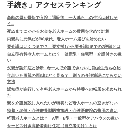
手続き」アクセスランキング
高齢の母が骨折で入院！退院後、一人暮らしの生活は難しそ
う…
死ぬまでにかかるお金を老人ホームの費用を含めて計算
両親共に元気だが90歳代。老人ホーム選びを始めたい
要介護はいくつまで？ 要支援1から要介護5までの7段階とは
自立型有料老人ホームとは？ 健康型・住宅型・介護付きの違
い
父親が認知症と診断…母一人で介護できないし独居生活も心配
年老いた両親の面倒はどう見る？ 別々の介護施設にならない
方法
認知症が進行して有料老人ホームから特養への転居を求められ
た
親を介護施設に入れたいが特養など老人ホームの空きがない…
特養・老健・介護療養型医療施設・介護医療院の費用の違い
軽費老人ホームとは？ A型・B型・一般型ケアハウスの違い
サービス付き高齢者向け住宅（自立者向け）とは