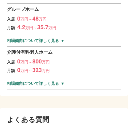
グループホーム
0
48
入居
万
円～
万
円
4.2
35.7
月額
万
円～
万
円
相場傾向について詳しく見る
介護付有料老人ホーム
0
800
入居
万
円～
万
円
0
323
月額
万
円～
万
円
相場傾向について詳しく見る
よくある質問