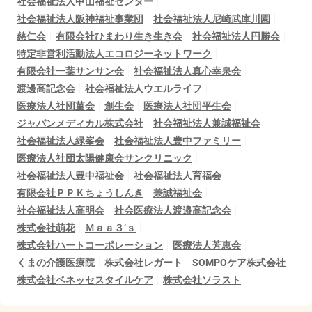
社会福祉法人甲山福祉センター
社会福祉法人阪神福祉事業団
社会福祉法人尼崎武庫川園
慈仁会
有限会社ひまわり生き生き会
社会福祉法人円勝会
特定非営利活動法人エコロジーネットワーク
有限会社一葉サンサン会
社会福祉法人真心幸泉会
渡邊高記念会
社会福祉法人ウエルライフ
医療法人社団菫会
創生会
医療法人社団平生会
ジャパンメディカル株式会社
社会福祉法人兼誠福祉会
社会福祉法人緑峯会
社会福祉法人豊中ファミリー
医療法人社団太陽健康会サンクリニック
社会福祉法人豊中福祉会
社会福祉法人育福会
有限会社ＰＰＫちょうしんき
兼誠福祉会
社会福祉法人高明会
社会医療法人渡邉高記念会
株式会社萌花
Ｍａａ３’ｓ
株式会社ハートコーポレーション
医療法人芳恵会
くまの介護医療院
株式会社レガート
SOMPOケア株式会社
株式会社ベネッセスタイルケア
株式会社ソラスト