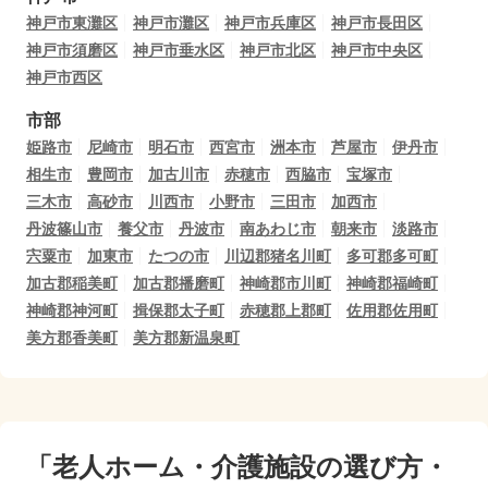
神戸市東灘区
神戸市灘区
神戸市兵庫区
神戸市長田区
神戸市須磨区
神戸市垂水区
神戸市北区
神戸市中央区
神戸市西区
市部
姫路市
尼崎市
明石市
西宮市
洲本市
芦屋市
伊丹市
相生市
豊岡市
加古川市
赤穂市
西脇市
宝塚市
三木市
高砂市
川西市
小野市
三田市
加西市
丹波篠山市
養父市
丹波市
南あわじ市
朝来市
淡路市
宍粟市
加東市
たつの市
川辺郡猪名川町
多可郡多可町
加古郡稲美町
加古郡播磨町
神崎郡市川町
神崎郡福崎町
神崎郡神河町
揖保郡太子町
赤穂郡上郡町
佐用郡佐用町
美方郡香美町
美方郡新温泉町
「老人ホーム・介護施設の選び方・