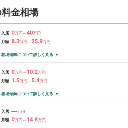
の料金相場
0
40
入居
万
円～
万
円
8.3
25.9
月額
万
円～
万
円
相場傾向について詳しく見る
0
10.2
入居
万
円～
万
円
1.5
5.4
月額
万
円～
万
円
相場傾向について詳しく見る
―
入居
万円
0
14.8
月額
万
円～
万
円