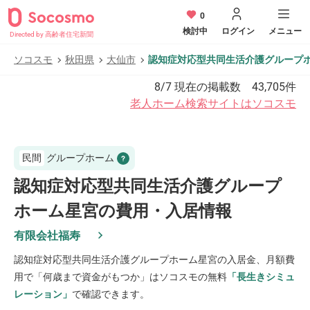
0
検討中
ログイン
メニュー
Directed by 高齢者住宅新聞
ソコスモ
秋田県
大仙市
認知症対応型共同生活介護グループ
8/7
現在の掲載数
43,705
件
老人ホーム検索サイトはソコスモ
民間
グループホーム
認知症対応型共同生活介護グループ
ホーム星宮の費用・入居情報
有限会社福寿
認知症対応型共同生活介護グループホーム星宮
の入居金、月額費
用で「何歳まで資金がもつか」はソコスモの無料
「長生きシミュ
レーション」
で確認できます。