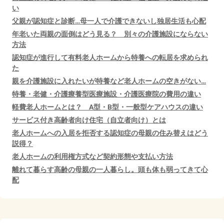
い
父親が認知症と診断…母一人で介護できないし独居生活も心配
年老いた両親の面倒はどう見る？ 別々の介護施設にならない
方法
認知症が進行して有料老人ホームから特養への転居を求められ
た
親を介護施設に入れたいが特養など老人ホームの空きがない…
特養・老健・介護療養型医療施設・介護医療院の費用の違い
軽費老人ホームとは？ A型・B型・一般型ケアハウスの違い
サービス付き高齢者向け住宅（自立者向け）とは
老人ホームへの入居を拒否する認知症の母親の住み替えはどう
説得？
老人ホームの利用権方式など契約形態や支払い方法
離れて暮らす高齢の母親の一人暮らし。頭も体も弱ってきて心
配