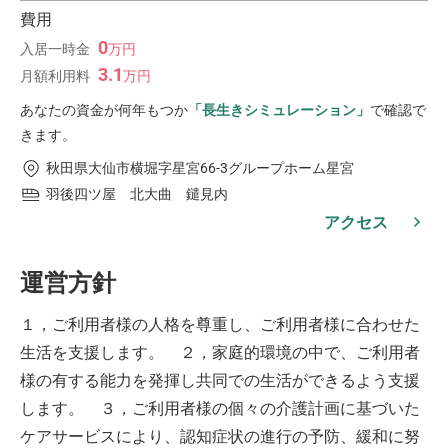
費用
0
入居一時金
万
円
3.1
月額利用料
万
円
あなたの資金が何年もつか
「長生きシミュレーション」
で確認で
きます。
秋田県大仙市横堀字星宮66-3グループホーム星宮
羽後四ツ屋 北大曲 鑓見内
アクセス
運営方針
１，ご利用者様の人格を尊重し、ご利用者様に合わせた
生活を支援します。 ２，家庭的環境の中で、ご利用者
様の有する能力を発揮し共同での生活ができるよう支援
します。 ３，ご利用者様の個々の介護計画に基づいた
ケアサービスにより、認知症状の進行の予防、緩和に努