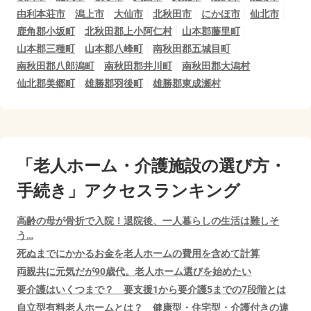
由利本荘市
潟上市
大仙市
北秋田市
にかほ市
仙北市
鹿角郡小坂町
北秋田郡上小阿仁村
山本郡藤里町
山本郡三種町
山本郡八峰町
南秋田郡五城目町
南秋田郡八郎潟町
南秋田郡井川町
南秋田郡大潟村
仙北郡美郷町
雄勝郡羽後町
雄勝郡東成瀬村
「老人ホーム・介護施設の選び方・
手続き」アクセスランキング
高齢の母が骨折で入院！退院後、一人暮らしの生活は難しそ
う…
死ぬまでにかかるお金を老人ホームの費用を含めて計算
両親共に元気だが90歳代。老人ホーム選びを始めたい
要介護はいくつまで？ 要支援1から要介護5までの7段階とは
自立型有料老人ホームとは？ 健康型・住宅型・介護付きの違