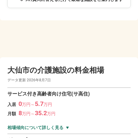
大仙市の
介護施設の料金相場
データ更新
2026年8月7日
サービス付き高齢者向け住宅(サ高住)
0
5.7
入居
万
円～
万
円
8
35.2
月額
万
円～
万
円
相場傾向について詳しく見る