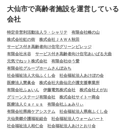
大仙市で
高齢者施設を運営している
会社
特定非営利活動法人ラ・シャリテ
有限会社峰の山
株式会社虹の街
株式会社ＪＡＷＡ秋田
サービス付き高齢者向け住宅グリーンビレッジ
有限会社水谷
サービス付き高齢者向け住宅あいぱる大曲
元気でねット株式会社
有限会社ゆう愛
有限会社グループホームさんぽみち
社会福祉法人大仙ふくし会
社会福祉法人あけぼの会
医療法人慧眞会
株式会社大曲仙北介護支援事業所
有限会社ふぁいん
伊藤電気株式会社
株式会社えがお
グリーンステージ有限会社
株式会社サイトー商会
医療法人Ｃａｒｕｓ
有限会社ふぁみりぃ
有限会社県南ケアシステム
社会福祉法人県南ふくし会
大仙美郷介護福祉組合
社会福祉法人ウォームハート
社会福祉法人柏仁会
社会福祉法人あけとおり会