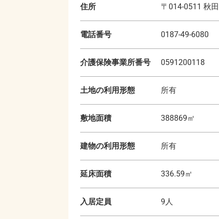
住所
〒
014-0511
秋田
電話番号
0187-49-6080
介護保険事業所番号
0591200118
土地の利用形態
所有
敷地面積
388869
㎡
建物の利用形態
所有
延床面積
336.59
㎡
入居定員
9
人