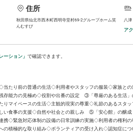
住所
秋田県仙北市西木町西明寺堂村69-2グループホーム笑
八津
んむすび
ア
レーション」
で確認できます。
◇当たり前の普通の生活◇利用者やスタッフの服装◇家族との
残存能力の見極め◇役割や出番の設定 ③「尊厳のある生活」
たりマイペースの生活◇主観的現実の尊重◇礼節のあるスタッ
しい食事の支援◇自然や社会との親しみ ⑤「安心館」の醸成
連携◇緊急対応体制の設備の日常訓練の実施◇利用者の権利の
への積極的な取り組み◇ボランティアの受け入れ◇認知症につ