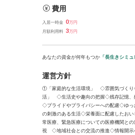
費用
0
入居一時金
万
円
3
月額利用料
万
円
あなたの資金が何年もつか
「長生きシミュ
運営方針
①「家庭的な生活環境」 ◇雰囲気づくり
活」 ◇生活史や趣向の把握◇残存記憶、
◇プライドやプライバシーへの配慮◇ゆっ
の刺激のある生活◇栄養面に配慮したおい
常医療、緊急医療についての医療機関との
視 ◇地域社会との交流の推進◇情報開示