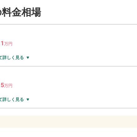
の料金相場
.1
万
円
て詳しく見る
5
～
万
円
て詳しく見る