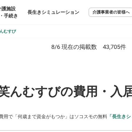
介護施設
長生きシミュレーション
介護事業者の皆様へ
・手続き
んむすび
8/6
現在の掲載数
43,705
件
笑んむすびの費用・入
費用で「何歳まで資金がもつか」はソコスモの無料
「長生きシ