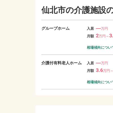
仙北市の
介護施設
―
グループホーム
入居
万円
2
3
月額
万
円～
相場傾向につい
―
介護付有料老人ホーム
入居
万円
3.6
月額
万
円
相場傾向につい