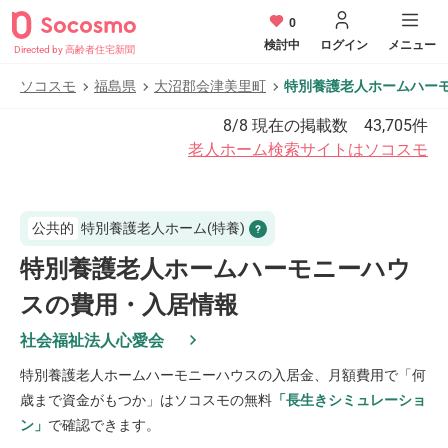
0
検討中
ログイン
メニュー
Directed by 高齢者住宅新聞
ソコスモ
福島県
大沼郡会津美里町
特別養護老人ホームハー
8/8
現在の掲載数
43,705
件
老人ホーム検索サイトはソコスモ
公共的
特別養護老人ホーム(特養)
特別養護老人ホームハーモニーハウ
スの費用・入居情報
社会福祉法人心愛会
特別養護老人ホームハーモニーハウス
の入居金、月額費用で「何
歳まで資金がもつか」はソコスモの無料
「長生きシミュレーショ
ン」
で確認できます。