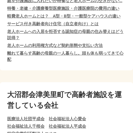
親を介護施設に入れたいが特養など老人ホームの空きがない…
特養・老健・介護療養型医療施設・介護医療院の費用の違い
軽費老人ホームとは？ A型・B型・一般型ケアハウスの違い
サービス付き高齢者向け住宅（自立者向け）とは
老人ホームへの入居を拒否する認知症の母親の住み替えはどう
説得？
老人ホームの利用権方式など契約形態や支払い方法
離れて暮らす高齢の母親の一人暮らし。頭も体も弱ってきて心
配
大沼郡会津美里町で
高齢者施設を運
営している会社
医療法人社団平成会
社会福祉法人心愛会
社会福祉法人千桜会
社会福祉法人平成会