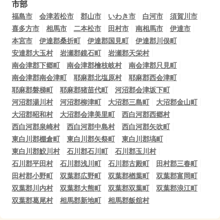
市部
福島市
会津若松市
郡山市
いわき市
白河市
須賀川市
喜多方市
相馬市
二本松市
田村市
南相馬市
伊達市
本宮市
伊達郡桑折町
伊達郡国見町
伊達郡川俣町
安達郡大玉村
岩瀬郡鏡石町
岩瀬郡天栄村
南会津郡下郷町
南会津郡檜枝岐村
南会津郡只見町
南会津郡南会津町
耶麻郡北塩原村
耶麻郡西会津町
耶麻郡磐梯町
耶麻郡猪苗代町
河沼郡会津坂下町
河沼郡湯川村
河沼郡柳津町
大沼郡三島町
大沼郡金山町
大沼郡昭和村
大沼郡会津美里町
西白河郡西郷村
西白河郡泉崎村
西白河郡中島村
西白河郡矢吹町
東白川郡棚倉町
東白川郡矢祭町
東白川郡塙町
東白川郡鮫川村
石川郡石川町
石川郡玉川村
石川郡平田村
石川郡浅川町
石川郡古殿町
田村郡三春町
田村郡小野町
双葉郡広野町
双葉郡楢葉町
双葉郡富岡町
双葉郡川内村
双葉郡大熊町
双葉郡双葉町
双葉郡浪江町
双葉郡葛尾村
相馬郡新地町
相馬郡飯舘村