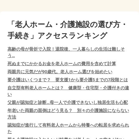
「老人ホーム・介護施設の選び方・
手続き」アクセスランキング
高齢の母が骨折で入院！退院後、一人暮らしの生活は難しそ
う…
死ぬまでにかかるお金を老人ホームの費用を含めて計算
両親共に元気だが90歳代。老人ホーム選びを始めたい
要介護はいくつまで？ 要支援1から要介護5までの7段階とは
自立型有料老人ホームとは？ 健康型・住宅型・介護付きの違
い
父親が認知症と診断…母一人で介護できないし独居生活も心配
年老いた両親の面倒はどう見る？ 別々の介護施設にならない
方法
認知症が進行して有料老人ホームから特養への転居を求められ
た