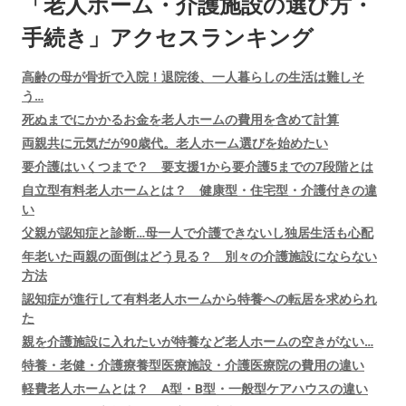
「老人ホーム・介護施設の選び方・
手続き」アクセスランキング
高齢の母が骨折で入院！退院後、一人暮らしの生活は難しそ
う…
死ぬまでにかかるお金を老人ホームの費用を含めて計算
両親共に元気だが90歳代。老人ホーム選びを始めたい
要介護はいくつまで？ 要支援1から要介護5までの7段階とは
自立型有料老人ホームとは？ 健康型・住宅型・介護付きの違
い
父親が認知症と診断…母一人で介護できないし独居生活も心配
年老いた両親の面倒はどう見る？ 別々の介護施設にならない
方法
認知症が進行して有料老人ホームから特養への転居を求められ
た
親を介護施設に入れたいが特養など老人ホームの空きがない…
特養・老健・介護療養型医療施設・介護医療院の費用の違い
軽費老人ホームとは？ A型・B型・一般型ケアハウスの違い