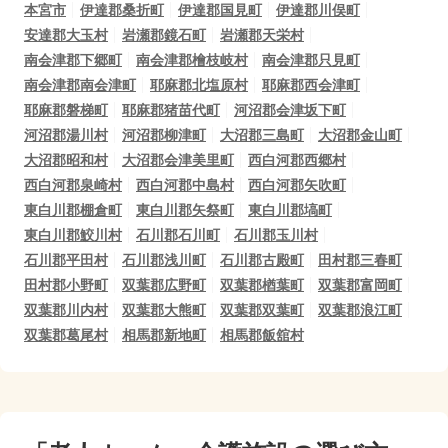
本宮市
伊達郡桑折町
伊達郡国見町
伊達郡川俣町
安達郡大玉村
岩瀬郡鏡石町
岩瀬郡天栄村
南会津郡下郷町
南会津郡檜枝岐村
南会津郡只見町
南会津郡南会津町
耶麻郡北塩原村
耶麻郡西会津町
耶麻郡磐梯町
耶麻郡猪苗代町
河沼郡会津坂下町
河沼郡湯川村
河沼郡柳津町
大沼郡三島町
大沼郡金山町
大沼郡昭和村
大沼郡会津美里町
西白河郡西郷村
西白河郡泉崎村
西白河郡中島村
西白河郡矢吹町
東白川郡棚倉町
東白川郡矢祭町
東白川郡塙町
東白川郡鮫川村
石川郡石川町
石川郡玉川村
石川郡平田村
石川郡浅川町
石川郡古殿町
田村郡三春町
田村郡小野町
双葉郡広野町
双葉郡楢葉町
双葉郡富岡町
双葉郡川内村
双葉郡大熊町
双葉郡双葉町
双葉郡浪江町
双葉郡葛尾村
相馬郡新地町
相馬郡飯舘村