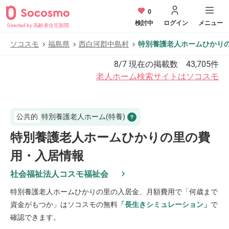
0
検討中
ログイン
メニュー
Directed by 高齢者住宅新聞
ソコスモ
福島県
西白河郡中島村
特別養護老人ホームひかり
8/7
現在の掲載数
43,705
件
老人ホーム検索サイトはソコスモ
公共的
特別養護老人ホーム(特養)
特別養護老人ホームひかりの里の費
用・入居情報
社会福祉法人コスモ福祉会
特別養護老人ホームひかりの里
の入居金、月額費用で「何歳まで
資金がもつか」はソコスモの無料
「長生きシミュレーション」
で
確認できます。