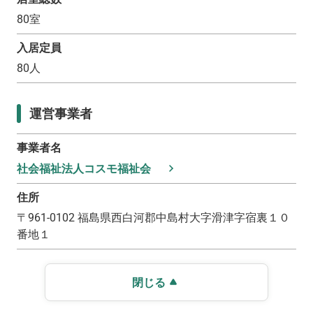
80
室
入居定員
80
人
運営事業者
事業者名
社会福祉法人コスモ福祉会
住所
〒
961-0102
福島県西白河郡中島村大字滑津字宿裏１０
番地１
閉じる