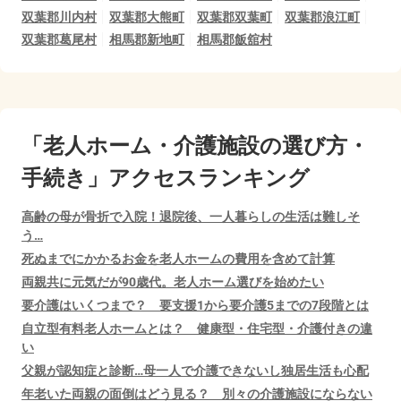
双葉郡川内村
双葉郡大熊町
双葉郡双葉町
双葉郡浪江町
双葉郡葛尾村
相馬郡新地町
相馬郡飯舘村
「老人ホーム・介護施設の選び方・
手続き」アクセスランキング
高齢の母が骨折で入院！退院後、一人暮らしの生活は難しそ
う…
死ぬまでにかかるお金を老人ホームの費用を含めて計算
両親共に元気だが90歳代。老人ホーム選びを始めたい
要介護はいくつまで？ 要支援1から要介護5までの7段階とは
自立型有料老人ホームとは？ 健康型・住宅型・介護付きの違
い
父親が認知症と診断…母一人で介護できないし独居生活も心配
年老いた両親の面倒はどう見る？ 別々の介護施設にならない