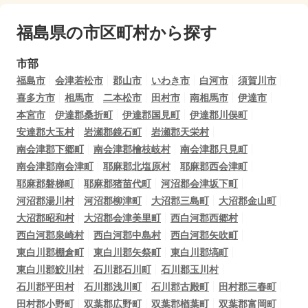
福島県の市区町村から探す
市部
福島市
会津若松市
郡山市
いわき市
白河市
須賀川市
喜多方市
相馬市
二本松市
田村市
南相馬市
伊達市
本宮市
伊達郡桑折町
伊達郡国見町
伊達郡川俣町
安達郡大玉村
岩瀬郡鏡石町
岩瀬郡天栄村
南会津郡下郷町
南会津郡檜枝岐村
南会津郡只見町
南会津郡南会津町
耶麻郡北塩原村
耶麻郡西会津町
耶麻郡磐梯町
耶麻郡猪苗代町
河沼郡会津坂下町
河沼郡湯川村
河沼郡柳津町
大沼郡三島町
大沼郡金山町
大沼郡昭和村
大沼郡会津美里町
西白河郡西郷村
西白河郡泉崎村
西白河郡中島村
西白河郡矢吹町
東白川郡棚倉町
東白川郡矢祭町
東白川郡塙町
東白川郡鮫川村
石川郡石川町
石川郡玉川村
石川郡平田村
石川郡浅川町
石川郡古殿町
田村郡三春町
田村郡小野町
双葉郡広野町
双葉郡楢葉町
双葉郡富岡町