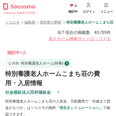
0
検討中
ログイン
メニュー
Directed by 高齢者住宅新聞
ソコスモ
福島県
田村郡小野町
特別養護老人ホームこまち荘
8/7
現在の掲載数
43,705
件
老人ホーム検索サイトはソコスモ
検討中
人
1
公共的
特別養護老人ホーム(特養)
特別養護老人ホームこまち荘の費
用・入居情報
社会福祉法人田村福祉会
特別養護老人ホームこまち荘
の入居金、月額費用で「何歳まで資
金がもつか」はソコスモの無料
「長生きシミュレーション」
で確
認できます。