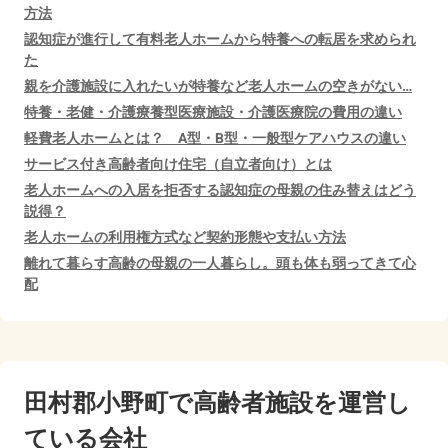
方法
認知症が進行して有料老人ホームから特養への転居を求められ
た
親を介護施設に入れたいが特養など老人ホームの空きがない…
特養・老健・介護療養型医療施設・介護医療院の費用の違い
軽費老人ホームとは？ A型・B型・一般型ケアハウスの違い
サービス付き高齢者向け住宅（自立者向け）とは
老人ホームへの入居を拒否する認知症の母親の住み替えはどう
説得？
老人ホームの利用権方式など契約形態や支払い方法
離れて暮らす高齢の母親の一人暮らし。頭も体も弱ってきて心
配
田村郡小野町で
高齢者施設を運営し
ている会社