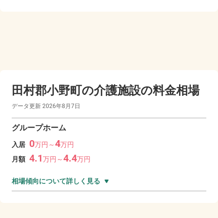
田村郡小野町の
介護施設の料金相場
データ更新
2026年8月7日
グループホーム
0
4
入居
万
円～
万
円
4.1
4.4
月額
万
円～
万
円
相場傾向について詳しく見る