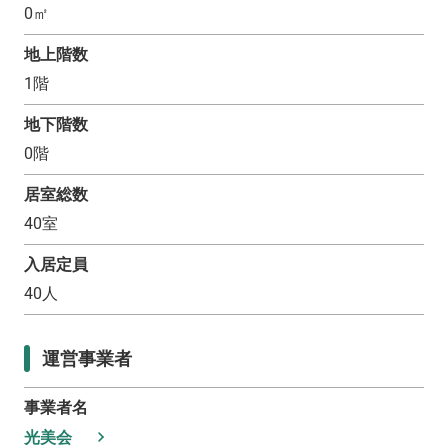
0
㎡
地上階数
1
階
地下階数
0
階
居室総数
40
室
入居定員
40
人
運営事業者
事業者名
光美会