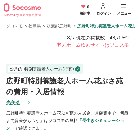
0
検討中
ログイン
メニュー
Directed by 高齢者住宅新聞
ソコスモ
福島県
双葉郡広野町
広野町特別養護老人ホーム花
8/7
現在の掲載数
43,705
件
老人ホーム検索サイトはソコスモ
公共的
特別養護老人ホーム(特養)
広野町特別養護老人ホーム花ぶさ苑
の費用・入居情報
光美会
広野町特別養護老人ホーム花ぶさ苑
の入居金、月額費用で「何歳
まで資金がもつか」はソコスモの無料
「長生きシミュレーショ
ン」
で確認できます。