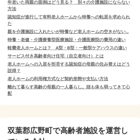
年老いた両親の面倒はどう見る？ 別々の介護施設にならない
方法
認知症が進行して有料老人ホームから特養への転居を求められ
た
親を介護施設に入れたいが特養など老人ホームの空きがない…
特養・老健・介護療養型医療施設・介護医療院の費用の違い
軽費老人ホームとは？ A型・B型・一般型ケアハウスの違い
サービス付き高齢者向け住宅（自立者向け）とは
老人ホームへの入居を拒否する認知症の母親の住み替えはどう
説得？
老人ホームの利用権方式など契約形態や支払い方法
離れて暮らす高齢の母親の一人暮らし。頭も体も弱ってきて心
配
双葉郡広野町で
高齢者施設を運営し