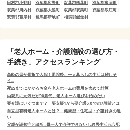
田村郡小野町
双葉郡広野町
双葉郡楢葉町
双葉郡富岡町
双葉郡川内村
双葉郡大熊町
双葉郡双葉町
双葉郡浪江町
双葉郡葛尾村
相馬郡新地町
相馬郡飯舘村
「老人ホーム・介護施設の選び方・
手続き」アクセスランキング
高齢の母が骨折で入院！退院後、一人暮らしの生活は難しそ
う…
死ぬまでにかかるお金を老人ホームの費用を含めて計算
両親共に元気だが90歳代。老人ホーム選びを始めたい
要介護はいくつまで？ 要支援1から要介護5までの7段階とは
自立型有料老人ホームとは？ 健康型・住宅型・介護付きの違
い
父親が認知症と診断…母一人で介護できないし独居生活も心配