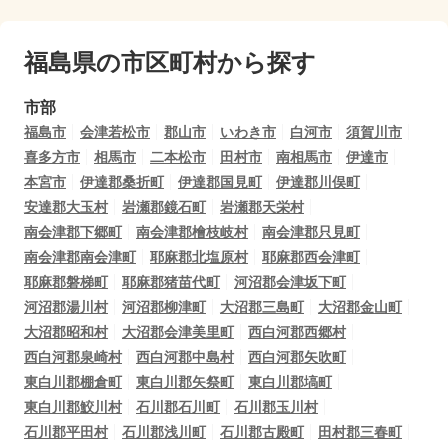
福島県の市区町村から探す
市部
福島市
会津若松市
郡山市
いわき市
白河市
須賀川市
喜多方市
相馬市
二本松市
田村市
南相馬市
伊達市
本宮市
伊達郡桑折町
伊達郡国見町
伊達郡川俣町
安達郡大玉村
岩瀬郡鏡石町
岩瀬郡天栄村
南会津郡下郷町
南会津郡檜枝岐村
南会津郡只見町
南会津郡南会津町
耶麻郡北塩原村
耶麻郡西会津町
耶麻郡磐梯町
耶麻郡猪苗代町
河沼郡会津坂下町
河沼郡湯川村
河沼郡柳津町
大沼郡三島町
大沼郡金山町
大沼郡昭和村
大沼郡会津美里町
西白河郡西郷村
西白河郡泉崎村
西白河郡中島村
西白河郡矢吹町
東白川郡棚倉町
東白川郡矢祭町
東白川郡塙町
東白川郡鮫川村
石川郡石川町
石川郡玉川村
石川郡平田村
石川郡浅川町
石川郡古殿町
田村郡三春町