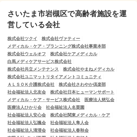
さいたま市岩槻区で
高齢者施設を運
営している会社
株式会社ツクイ
株式会社ヴァティー
メディカル・ケア・プランニング株式会社事業本部
株式会社ウェルオフ
株式会社ケアメディカル
白馬メディケアサービス株式会社
株式会社共立メンテナンス
株式会社やまねメディカル
株式会社ユニマットリタイアメントコミュニティ
ＡＬＳＯＫ介護株式会社
株式会社さわやか倶楽部
社会福祉法人北友会
株式会社日本ヒューマンサポート
メディカル・ケア・サービス株式会社
医療法人慈弘会
医療法人ひかり会
社会福祉法人名栗園
社会福祉法人安心会
株式会社関東メディカル・ケア
社会福祉法人弘颯会
社会福祉法人隼人会
社会福祉法人清澄会
社会福祉法人春秋会