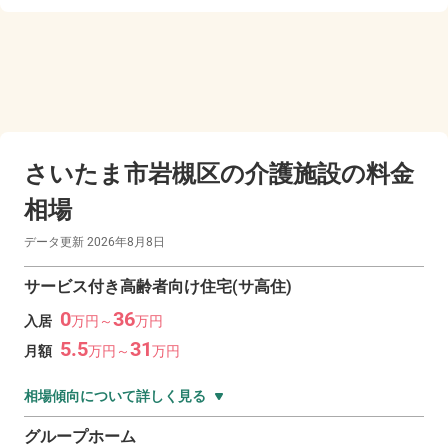
さいたま市岩槻区の
介護施設の料金
相場
データ更新
2026年8月8日
サービス付き高齢者向け住宅(サ高住)
0
36
入居
万
円～
万
円
5.5
31
月額
万
円～
万
円
相場傾向について詳しく見る
グループホーム