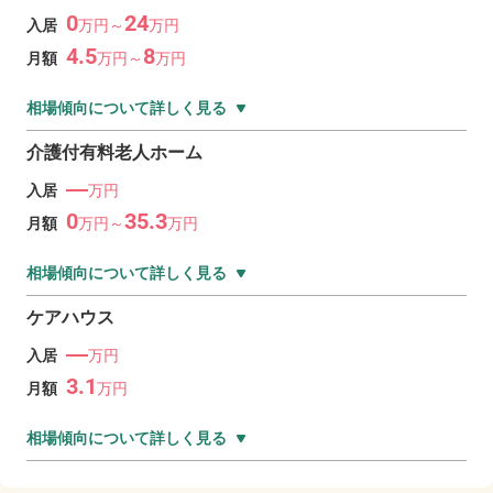
0
24
入居
万
円～
万
円
4.5
8
月額
万
円～
万
円
相場傾向について詳しく見る
介護付有料老人ホーム
―
入居
万円
0
35.3
月額
万
円～
万
円
相場傾向について詳しく見る
ケアハウス
―
入居
万円
3.1
月額
万
円
相場傾向について詳しく見る