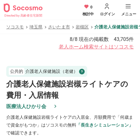
0
検討中
ログイン
メニュー
Directed by 高齢者住宅新聞
ソコスモ
埼玉県
さいたま市
岩槻区
介護老人保健施設岩槻
8/8
現在の掲載数
43,705
件
老人ホーム検索サイトはソコスモ
公共的
介護老人保健施設（老健）
介護老人保健施設岩槻ライトケアの
費用・入居情報
医療法人ひかり会
介護老人保健施設岩槻ライトケア
の入居金、月額費用で「何歳ま
で資金がもつか」はソコスモの無料
「長生きシミュレーション」
で確認できます。