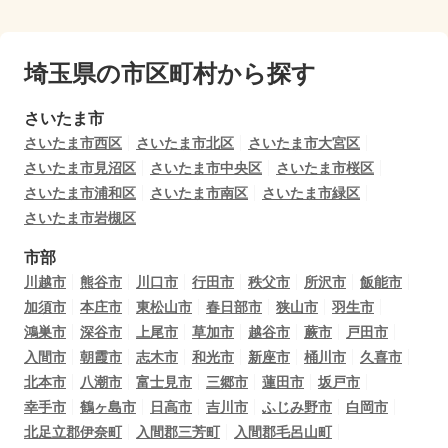
埼玉県の市区町村から探す
さいたま市
さいたま市西区
さいたま市北区
さいたま市大宮区
さいたま市見沼区
さいたま市中央区
さいたま市桜区
さいたま市浦和区
さいたま市南区
さいたま市緑区
さいたま市岩槻区
市部
川越市
熊谷市
川口市
行田市
秩父市
所沢市
飯能市
加須市
本庄市
東松山市
春日部市
狭山市
羽生市
鴻巣市
深谷市
上尾市
草加市
越谷市
蕨市
戸田市
入間市
朝霞市
志木市
和光市
新座市
桶川市
久喜市
北本市
八潮市
富士見市
三郷市
蓮田市
坂戸市
幸手市
鶴ヶ島市
日高市
吉川市
ふじみ野市
白岡市
北足立郡伊奈町
入間郡三芳町
入間郡毛呂山町