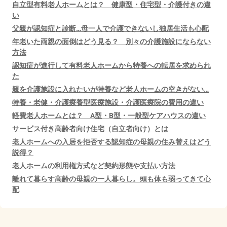
自立型有料老人ホームとは？ 健康型・住宅型・介護付きの違
い
父親が認知症と診断…母一人で介護できないし独居生活も心配
年老いた両親の面倒はどう見る？ 別々の介護施設にならない
方法
認知症が進行して有料老人ホームから特養への転居を求められ
た
親を介護施設に入れたいが特養など老人ホームの空きがない…
特養・老健・介護療養型医療施設・介護医療院の費用の違い
軽費老人ホームとは？ A型・B型・一般型ケアハウスの違い
サービス付き高齢者向け住宅（自立者向け）とは
老人ホームへの入居を拒否する認知症の母親の住み替えはどう
説得？
老人ホームの利用権方式など契約形態や支払い方法
離れて暮らす高齢の母親の一人暮らし。頭も体も弱ってきて心
配