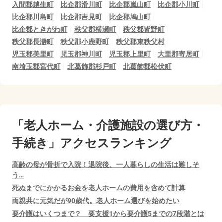
入間郡越生町
比企郡滑川町
比企郡嵐山町
比企郡小川町
比企郡川島町
比企郡吉見町
比企郡鳩山町
比企郡ときがわ町
秩父郡横瀬町
秩父郡皆野町
秩父郡長瀞町
秩父郡小鹿野町
秩父郡東秩父村
児玉郡美里町
児玉郡神川町
児玉郡上里町
大里郡寄居町
南埼玉郡宮代町
北葛飾郡杉戸町
北葛飾郡松伏町
「老人ホーム・介護施設の選び方・
手続き」アクセスランキング
高齢の母が骨折で入院！退院後、一人暮らしの生活は難しそ
う…
死ぬまでにかかるお金を老人ホームの費用を含めて計算
両親共に元気だが90歳代。老人ホーム選びを始めたい
要介護はいくつまで？ 要支援1から要介護5までの7段階とは