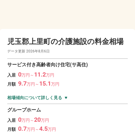
児玉郡上里町の
介護施設の料金相場
データ更新
2026年8月6日
サービス付き高齢者向け住宅(サ高住)
0
11.2
入居
万
円～
万
円
9.7
15.1
月額
万
円～
万
円
相場傾向について詳しく見る
グループホーム
0
20
入居
万
円～
万
円
0.7
4.5
月額
万
円～
万
円