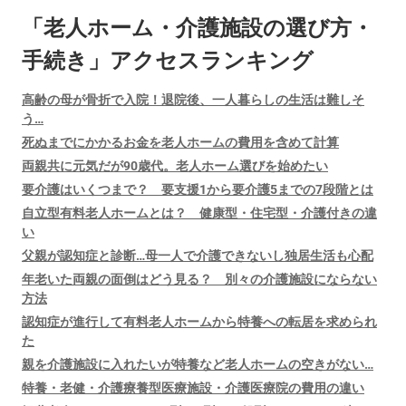
「老人ホーム・介護施設の選び方・
手続き」アクセスランキング
高齢の母が骨折で入院！退院後、一人暮らしの生活は難しそ
う…
死ぬまでにかかるお金を老人ホームの費用を含めて計算
両親共に元気だが90歳代。老人ホーム選びを始めたい
要介護はいくつまで？ 要支援1から要介護5までの7段階とは
自立型有料老人ホームとは？ 健康型・住宅型・介護付きの違
い
父親が認知症と診断…母一人で介護できないし独居生活も心配
年老いた両親の面倒はどう見る？ 別々の介護施設にならない
方法
認知症が進行して有料老人ホームから特養への転居を求められ
た
親を介護施設に入れたいが特養など老人ホームの空きがない…
特養・老健・介護療養型医療施設・介護医療院の費用の違い