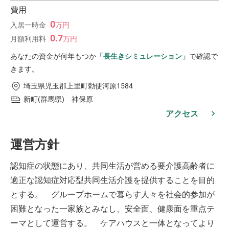
費用
0
入居一時金
万
円
0.7
月額利用料
万
円
あなたの資金が何年もつか
「長生きシミュレーション」
で確認で
きます。
埼玉県児玉郡上里町勅使河原1584
新町(群馬県) 神保原
アクセス
運営方針
認知症の状態にあり、共同生活が営める要介護高齢者に
適正な認知症対応型共同生活介護を提供することを目的
とする。 グループホームで暮らす人々を社会的参加が
困難となった一家族とみなし、安全面、健康面を重点テ
ーマとして運営する。 ケアハウスと一体となってより