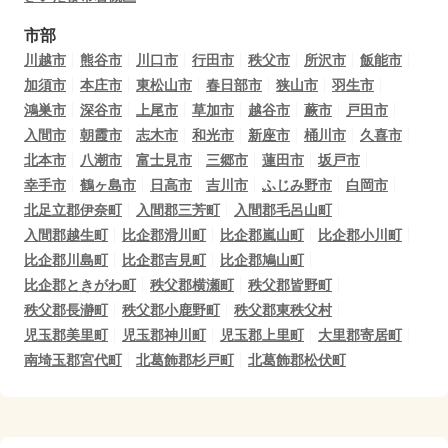
市部
川越市
熊谷市
川口市
行田市
秩父市
所沢市
飯能市
加須市
本庄市
東松山市
春日部市
狭山市
羽生市
鴻巣市
深谷市
上尾市
草加市
越谷市
蕨市
戸田市
入間市
朝霞市
志木市
和光市
新座市
桶川市
久喜市
北本市
八潮市
富士見市
三郷市
蓮田市
坂戸市
幸手市
鶴ヶ島市
日高市
吉川市
ふじみ野市
白岡市
北足立郡伊奈町
入間郡三芳町
入間郡毛呂山町
入間郡越生町
比企郡滑川町
比企郡嵐山町
比企郡小川町
比企郡川島町
比企郡吉見町
比企郡鳩山町
比企郡ときがわ町
秩父郡横瀬町
秩父郡皆野町
秩父郡長瀞町
秩父郡小鹿野町
秩父郡東秩父村
児玉郡美里町
児玉郡神川町
児玉郡上里町
大里郡寄居町
南埼玉郡宮代町
北葛飾郡杉戸町
北葛飾郡松伏町