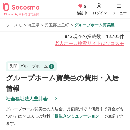
0
検討中
ログイン
メニュー
Directed by 高齢者住宅新聞
ソコスモ
埼玉県
児玉郡上里町
グループホーム賀美邑
8/6
現在の掲載数
43,705
件
老人ホーム検索サイトはソコスモ
民間
グループホーム
グループホーム賀美邑の費用・入居
情報
社会福祉法人豊井会
グループホーム賀美邑
の入居金、月額費用で「何歳まで資金がも
つか」はソコスモの無料
「長生きシミュレーション」
で確認でき
ます。