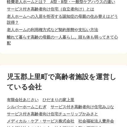
軽費老人ホームとは？ A型・B型・一般型ケアハウスの違い
サービス付き高齢者向け住宅（自立者向け）とは
老人ホームへの入居を拒否する認知症の母親の住み替えはどう
説得？
老人ホームの利用権方式など契約形態や支払い方法
離れて暮らす高齢の母親の一人暮らし。頭も体も弱ってきて心
配
児玉郡上里町で
高齢者施設を運営し
ている会社
有限会社あじさい
ひだまりの家上里
シルバーホームこむぎ
サービス付き高齢者向け住宅みぶな
サービス付き高齢者向け住宅チューリップかみさと
メディカル・ケア・サービス株式会社
社会福祉法人豊井会