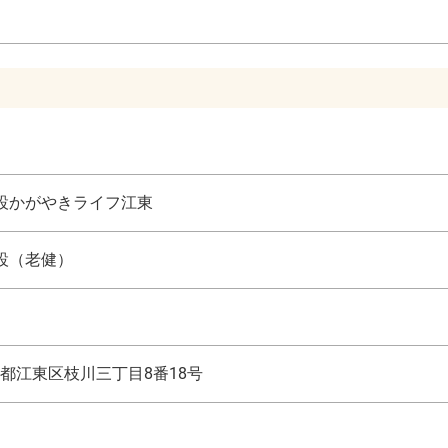
設かがやきライフ江東
設（老健）
都江東区枝川三丁目8番18号