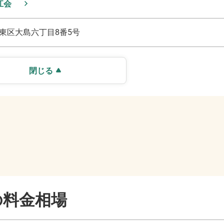
江会
東区大島六丁目8番5号
閉じる
の料金相場