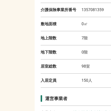
介護保険事業所番号
1357081359
敷地面積
0
㎡
地上階数
7
階
地下階数
0
階
居室総数
98
室
入居定員
150
人
運営事業者