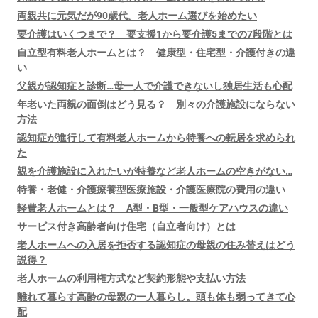
両親共に元気だが90歳代。老人ホーム選びを始めたい
要介護はいくつまで？ 要支援1から要介護5までの7段階とは
自立型有料老人ホームとは？ 健康型・住宅型・介護付きの違
い
父親が認知症と診断…母一人で介護できないし独居生活も心配
年老いた両親の面倒はどう見る？ 別々の介護施設にならない
方法
認知症が進行して有料老人ホームから特養への転居を求められ
た
親を介護施設に入れたいが特養など老人ホームの空きがない…
特養・老健・介護療養型医療施設・介護医療院の費用の違い
軽費老人ホームとは？ A型・B型・一般型ケアハウスの違い
サービス付き高齢者向け住宅（自立者向け）とは
老人ホームへの入居を拒否する認知症の母親の住み替えはどう
説得？
老人ホームの利用権方式など契約形態や支払い方法
離れて暮らす高齢の母親の一人暮らし。頭も体も弱ってきて心
配