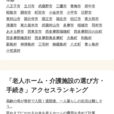
八王子市
立川市
武蔵野市
三鷹市
青梅市
府中市
昭島市
調布市
町田市
小金井市
小平市
日野市
東村山市
国分寺市
国立市
福生市
狛江市
東大和市
清瀬市
東久留米市
武蔵村山市
多摩市
稲城市
羽村市
あきる野市
西東京市
西多摩郡瑞穂町
西多摩郡日の出町
西多摩郡檜原村
西多摩郡奥多摩町
大島町
利島村
新島村
神津島村
三宅村
御蔵島村
八丈町
青ヶ島村
小笠原村
「老人ホーム・介護施設の選び方・
手続き」アクセスランキング
高齢の母が骨折で入院！退院後、一人暮らしの生活は難しそ
う…
死ぬまでにかかるお金を老人ホームの費用を含めて計算