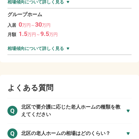
相場傾向について詳しく見る
グループホーム
0
30
入居
万
円～
万
円
1.5
9.5
月額
万
円～
万
円
相場傾向について詳しく見る
よくある質問
北区で
要介護に応じた老人ホームの種類を教
Q
えてください
Q
北区の
老人ホームの相場はどのくらい？