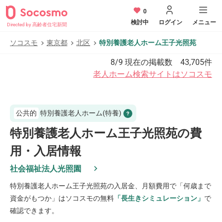
0
検討中
ログイン
メニュー
Directed by 高齢者住宅新聞
ソコスモ
東京都
北区
特別養護老人ホーム王子光照苑
8/9
現在の掲載数
43,705
件
老人ホーム検索サイトはソコスモ
公共的
特別養護老人ホーム(特養)
特別養護老人ホーム王子光照苑の費
用・入居情報
社会福祉法人光照園
特別養護老人ホーム王子光照苑
の入居金、月額費用で「何歳まで
資金がもつか」はソコスモの無料
「長生きシミュレーション」
で
確認できます。