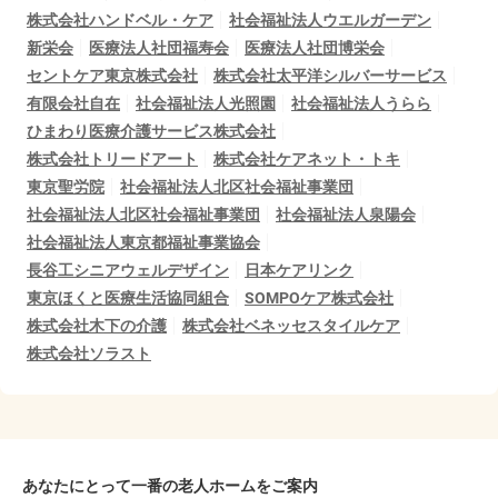
株式会社ハンドベル・ケア
社会福祉法人ウエルガーデン
新栄会
医療法人社団福寿会
医療法人社団博栄会
セントケア東京株式会社
株式会社太平洋シルバーサービス
有限会社自在
社会福祉法人光照園
社会福祉法人うらら
ひまわり医療介護サービス株式会社
株式会社トリードアート
株式会社ケアネット・トキ
東京聖労院
社会福祉法人北区社会福祉事業団
社会福祉法人北区社会福祉事業団
社会福祉法人泉陽会
社会福祉法人東京都福祉事業協会
長谷工シニアウェルデザイン
日本ケアリンク
東京ほくと医療生活協同組合
SOMPOケア株式会社
株式会社木下の介護
株式会社ベネッセスタイルケア
株式会社ソラスト
あなたにとって一番の老人ホームをご案内