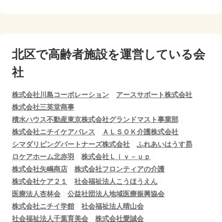
北区で
高齢者施設を運営している会
社
株式会社川島コーポレーション
アースサポート株式会社
株式会社三英堂商事
積水ハウス不動産東京株式会社グランドマスト事業部
株式会社ニチイケアパレス
ＡＬＳＯＫ介護株式会社
シマダリビングパートナーズ株式会社
ふれあいはうす昴
ロケアホーム北赤羽
株式会社Ｌｉｖ－ｕｐ
株式会社矢嶋商店
株式会社フロンティアの介護
株式会社ケア２１
社会福祉法人こうほうえん
医療法人杏林会
公益社団法人地域医療振興協会
株式会社ニチイ学館
社会福祉法人晴山会
社会福祉法人千葉育美会
株式会社愛誠会