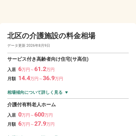
北区の
介護施設の料金相場
データ更新
2026年8月9日
サービス付き高齢者向け住宅(サ高住)
6
61.2
入居
万
円～
万
円
14.4
36.9
月額
万
円～
万
円
相場傾向について詳しく見る
介護付有料老人ホーム
0
600
入居
万
円～
万
円
6
27.9
月額
万
円～
万
円