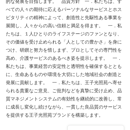
的な発展を目指します。 品質方針 一．私たちは、す
べての人々の期待に応えるパーソナルなサービスとホス
ピタリティの精神によって、創造性と先駆性ある事業を
展開し、人々からの高い信頼と満足を得ます。 一．私
たちは、１人ひとりのライフステージのファンとなり、
その価値を受け止められる「人としての豊かさ」を身に
つけ、研鑚と努力を惜しまず、プロとしてその専門性を
高め、介護サービスのあるべき姿を提示します。 一．
私たちは、事業経営の安定性と透明性を確保するととも
に、生命あるものや環境を大切にした地域社会の創造と
発展に貢献します。 一．私たちは、王子光照苑へ寄せ
られる貴重なご意見、ご批判などを真摯に受け止め、品
質マネジメントシステムの有効性を継続的に改善し、常
に成長し変化し続けながら、一貫した良品質のサービス
を提供する王子光照苑ブランドを構築します。