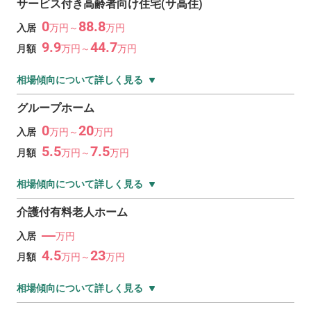
サービス付き高齢者向け住宅(サ高住)
0
88.8
入居
万
円～
万
円
9.9
44.7
月額
万
円～
万
円
相場傾向について詳しく見る
グループホーム
0
20
入居
万
円～
万
円
5.5
7.5
月額
万
円～
万
円
相場傾向について詳しく見る
介護付有料老人ホーム
―
入居
万円
4.5
23
月額
万
円～
万
円
相場傾向について詳しく見る