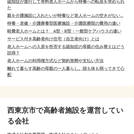
認知症が進行して有料老人ホームから特養への転居を求められ
た
親を介護施設に入れたいが特養など老人ホームの空きがない…
特養・老健・介護療養型医療施設・介護医療院の費用の違い
軽費老人ホームとは？ A型・B型・一般型ケアハウスの違い
サービス付き高齢者向け住宅（自立者向け）とは
老人ホームへの入居を拒否する認知症の母親の住み替えはどう
説得？
老人ホームの利用権方式など契約形態や支払い方法
離れて暮らす高齢の母親の一人暮らし。頭も体も弱ってきて心
配
西東京市で
高齢者施設を運営してい
る会社