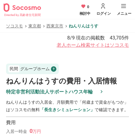
0
検討中
ログイン
メニュー
Directed by 高齢者住宅新聞
ソコスモ
東京都
西東京市
ねんりんはうす
8/9
現在の掲載数
43,705
件
老人ホーム検索サイトはソコスモ
民間
グループホーム
ねんりんはうすの費用・入居情報
特定非営利活動法人サポートハウス年輪
ねんりんはうす
の入居金、月額費用で「何歳まで資金がもつか」
はソコスモの無料
「長生きシミュレーション」
で確認できます。
費用
0
入居一時金
万
円