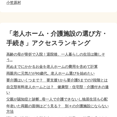
小笠原村
「老人ホーム・介護施設の選び方・
手続き」アクセスランキング
高齢の母が骨折で入院！退院後、一人暮らしの生活は難しそ
う…
死ぬまでにかかるお金を老人ホームの費用を含めて計算
両親共に元気だが90歳代。老人ホーム選びを始めたい
要介護はいくつまで？ 要支援1から要介護5までの7段階とは
自立型有料老人ホームとは？ 健康型・住宅型・介護付きの違
い
父親が認知症と診断…母一人で介護できないし独居生活も心配
年老いた両親の面倒はどう見る？ 別々の介護施設にならない
方法