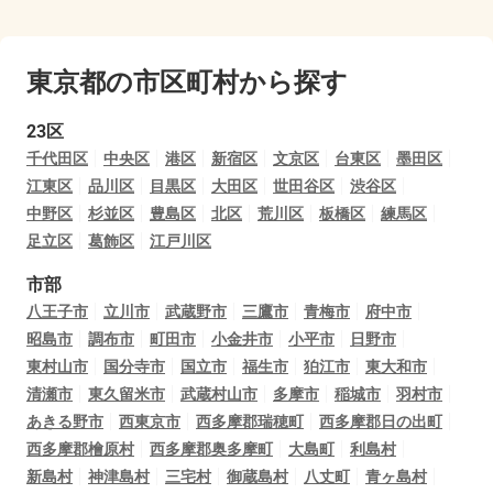
東京都の市区町村から探す
23区
千代田区
中央区
港区
新宿区
文京区
台東区
墨田区
江東区
品川区
目黒区
大田区
世田谷区
渋谷区
中野区
杉並区
豊島区
北区
荒川区
板橋区
練馬区
足立区
葛飾区
江戸川区
市部
八王子市
立川市
武蔵野市
三鷹市
青梅市
府中市
昭島市
調布市
町田市
小金井市
小平市
日野市
東村山市
国分寺市
国立市
福生市
狛江市
東大和市
清瀬市
東久留米市
武蔵村山市
多摩市
稲城市
羽村市
あきる野市
西東京市
西多摩郡瑞穂町
西多摩郡日の出町
西多摩郡檜原村
西多摩郡奥多摩町
大島町
利島村
新島村
神津島村
三宅村
御蔵島村
八丈町
青ヶ島村