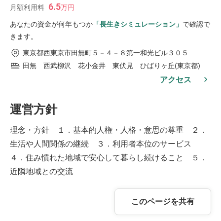
6.5
月額利用料
万
円
あなたの資金が何年もつか
「長生きシミュレーション」
で確認で
きます。
東京都西東京市田無町５－４－８第一和光ビル３０５
田無 西武柳沢 花小金井 東伏見 ひばりヶ丘(東京都)
アクセス
運営方針
理念・方針 １．基本的人権・人格・意思の尊重 ２．
生活や人間関係の継続 ３．利用者本位のサービス
４．住み慣れた地域で安心して暮らし続けること ５．
近隣地域との交流
このページを共有