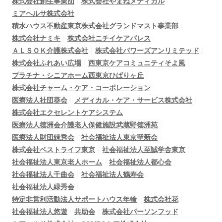
株式会社創生事業団
株式会社やまねメディカル
ミアヘルサ株式会社
積水ハウス不動産東京株式会社グランドマスト事業部
株式会社ナミキ
株式会社ニチイケアパレス
ＡＬＳＯＫ介護株式会社
株式会社パワーズアンリミテッド
株式会社ふれあい広場
西東京ケアコミュニティそよ風
プラチナ・シニアホーム西東京ひばりヶ丘
株式会社チャーム・ケア・コーポレーション
医療法人社団葵会
メディカル・ケア・サービス株式会社
株式会社エクセレントケアシステム
医療法人徳洲会介護老人保健施設武蔵野徳洲苑
医療法人財団緑秀会
社会福祉法人東京聖新会
株式会社ベストライフ東京
社会福祉法人至誠学舎東京
社会福祉法人東京老人ホーム
社会福祉法人都心会
社会福祉法人千曲会
社会福祉法人鶴寿会
社会福祉法人緑秀会
特定非営利活動法人サポートハウス年輪
株式会社花
社会福祉法人悠遊
共助会
株式会社パーソンフッド