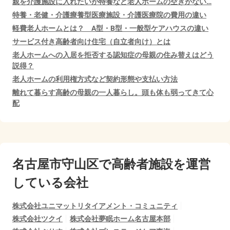
親を介護施設に入れたいが特養など老人ホームの空きがない…
特養・老健・介護療養型医療施設・介護医療院の費用の違い
軽費老人ホームとは？ A型・B型・一般型ケアハウスの違い
サービス付き高齢者向け住宅（自立者向け）とは
老人ホームへの入居を拒否する認知症の母親の住み替えはどう
説得？
老人ホームの利用権方式など契約形態や支払い方法
離れて暮らす高齢の母親の一人暮らし。頭も体も弱ってきて心
配
名古屋市守山区で
高齢者施設を運営
している会社
株式会社ユニマットリタイアメント・コミュニティ
株式会社ツクイ
株式会社夢眠ホーム名古屋本部