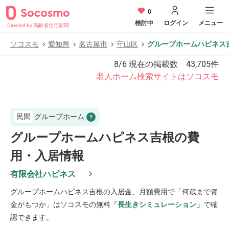
0
検討中
ログイン
メニュー
Directed by 高齢者住宅新聞
ソコスモ
愛知県
名古屋市
守山区
グループホームハピネス
8/6
現在の掲載数
43,705
件
老人ホーム検索サイトはソコスモ
民間
グループホーム
グループホームハピネス吉根の費
用・入居情報
有限会社ハピネス
グループホームハピネス吉根
の入居金、月額費用で「何歳まで資
金がもつか」はソコスモの無料
「長生きシミュレーション」
で確
認できます。