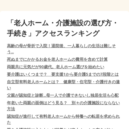
「老人ホーム・介護施設の選び方・
手続き」アクセスランキング
高齢の母が骨折で入院！退院後、一人暮らしの生活は難しそ
う…
死ぬまでにかかるお金を老人ホームの費用を含めて計算
両親共に元気だが90歳代。老人ホーム選びを始めたい
要介護はいくつまで？ 要支援1から要介護5までの7段階とは
自立型有料老人ホームとは？ 健康型・住宅型・介護付きの違
い
父親が認知症と診断…母一人で介護できないし独居生活も心配
年老いた両親の面倒はどう見る？ 別々の介護施設にならない
方法
認知症が進行して有料老人ホームから特養への転居を求められ
た