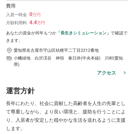
費用
0
入居一時金
万
円
4.4
月額利用料
万
円
あなたの資金が何年もつか
「長生きシミュレーション」
で確認で
きます。
愛知県名古屋市守山区桔梗平二丁目2212番地
小幡緑地 白沢渓谷 神領 春日井(中央本線) 川村(愛知
県)
アクセス
運営方針
長年にわたり、社会に貢献した高齢者を人生の先輩とし
て尊重しながら、より良い環境と、援助を行うことによ
り、入居者が安定した穏やかな生活を送れるように支援
します。