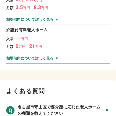
入居
万
円～
万
円
3.5
8.3
月額
万
円～
万
円
相場傾向について詳しく見る
介護付有料老人ホーム
―
入居
万円
0
21
月額
万
円～
万
円
相場傾向について詳しく見る
よくある質問
名古屋市守山区で
要介護に応じた老人ホーム
Q
の種類を教えてください