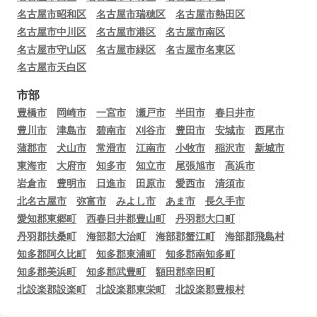
名古屋市昭和区
名古屋市瑞穂区
名古屋市熱田区
名古屋市中川区
名古屋市港区
名古屋市南区
名古屋市守山区
名古屋市緑区
名古屋市名東区
名古屋市天白区
市部
豊橋市
岡崎市
一宮市
瀬戸市
半田市
春日井市
豊川市
津島市
碧南市
刈谷市
豊田市
安城市
西尾市
蒲郡市
犬山市
常滑市
江南市
小牧市
稲沢市
新城市
東海市
大府市
知多市
知立市
尾張旭市
高浜市
岩倉市
豊明市
日進市
田原市
愛西市
清須市
北名古屋市
弥富市
みよし市
あま市
長久手市
愛知郡東郷町
西春日井郡豊山町
丹羽郡大口町
丹羽郡扶桑町
海部郡大治町
海部郡蟹江町
海部郡飛島村
知多郡阿久比町
知多郡東浦町
知多郡南知多町
知多郡美浜町
知多郡武豊町
額田郡幸田町
北設楽郡設楽町
北設楽郡東栄町
北設楽郡豊根村