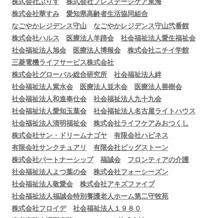
株式会社ぶりす
株式会社プレステージケア東海
株式会社華すみ
愛知県高齢者生活協同組合
なごやかレジデンス守山
なごやかレジデンス守山弐番館
株式会社ハルス
医療法人羊蹄会
社会福祉法人愛生福祉会
社会福祉法人旭会
医療法人博報会
株式会社ニチイ学館
三菱電機ライフサービス株式会社
株式会社グローバル総合研究所
社会福祉法人絆
社会福祉法人紫水会
医療法人並木会
医療法人善樹会
社会福祉法人和進奉仕会
社会福祉法人九十九会
社会福祉法人愛知玉葉会
社会福祉法人名古屋ライトハウス
社会福祉法人清明福祉会
株式会社ライフケアみおつくし
株式会社サン・ドリームナゴヤ
有限会社ハピネス
有限会社サンクチュアリ
有限会社ビッグストーン
株式会社パートナーシップ
福誠会
フロンティアの介護
社会福祉法人よつ葉の会
株式会社フォーシーズン
社会福祉法人敬愛会
株式会社アキズファイブ
社会福祉法人福誠会特別養護老人ホーム第二守牧苑
株式会社フロイデ
社会福祉法人１９８０