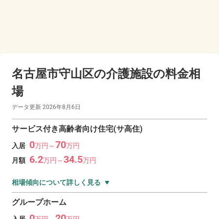
名古屋市守山区の
介護施設の料金相
場
データ更新
2026年8月6日
サービス付き高齢者向け住宅(サ高住)
0
70
入居
万
円～
万
円
6.2
34.5
月額
万
円～
万
円
相場傾向について詳しく見る
グループホーム
0
20