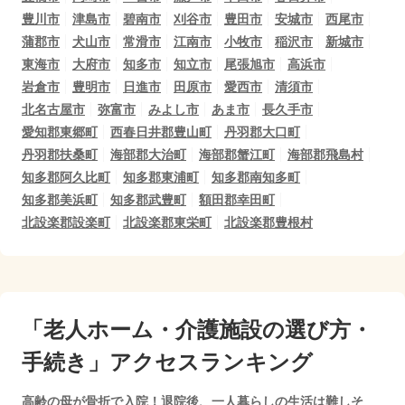
豊川市
津島市
碧南市
刈谷市
豊田市
安城市
西尾市
蒲郡市
犬山市
常滑市
江南市
小牧市
稲沢市
新城市
東海市
大府市
知多市
知立市
尾張旭市
高浜市
岩倉市
豊明市
日進市
田原市
愛西市
清須市
北名古屋市
弥富市
みよし市
あま市
長久手市
愛知郡東郷町
西春日井郡豊山町
丹羽郡大口町
丹羽郡扶桑町
海部郡大治町
海部郡蟹江町
海部郡飛島村
知多郡阿久比町
知多郡東浦町
知多郡南知多町
知多郡美浜町
知多郡武豊町
額田郡幸田町
北設楽郡設楽町
北設楽郡東栄町
北設楽郡豊根村
「老人ホーム・介護施設の選び方・
手続き」アクセスランキング
高齢の母が骨折で入院！退院後、一人暮らしの生活は難しそ