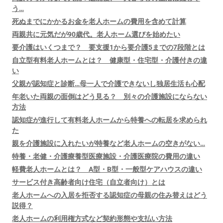
う…
死ぬまでにかかるお金を老人ホームの費用を含めて計算
両親共に元気だが90歳代。老人ホーム選びを始めたい
要介護はいくつまで？ 要支援1から要介護5までの7段階とは
自立型有料老人ホームとは？ 健康型・住宅型・介護付きの違
い
父親が認知症と診断…母一人で介護できないし独居生活も心配
年老いた両親の面倒はどう見る？ 別々の介護施設にならない
方法
認知症が進行して有料老人ホームから特養への転居を求められ
た
親を介護施設に入れたいが特養など老人ホームの空きがない…
特養・老健・介護療養型医療施設・介護医療院の費用の違い
軽費老人ホームとは？ A型・B型・一般型ケアハウスの違い
サービス付き高齢者向け住宅（自立者向け）とは
老人ホームへの入居を拒否する認知症の母親の住み替えはどう
説得？
老人ホームの利用権方式など契約形態や支払い方法