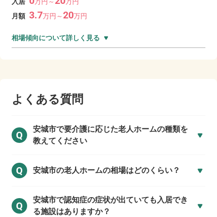
0
20
入居
万
円～
万
円
3.7
20
月額
万
円～
万
円
相場傾向について詳しく見る
よくある質問
安城市で
要介護に応じた老人ホームの種類を
Q
教えてください
Q
安城市の
老人ホームの相場はどのくらい？
安城市で
認知症の症状が出ていても入居でき
Q
る施設はありますか？