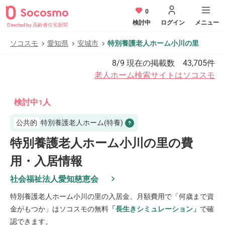
0
検討中
ログイン
メニュー
Directed by 高齢者住宅新聞
ソコスモ
愛知県
安城市
特別養護老人ホーム小川の里
8/9
現在の掲載数
43,705
件
老人ホーム検索サイトはソコスモ
検討中
人
1
公共的
特別養護老人ホーム(特養)
特別養護老人ホーム小川の里の費
用・入居情報
社会福祉法人愛知慈恵会
特別養護老人ホーム小川の里
の入居金、月額費用で「何歳まで資
金がもつか」はソコスモの無料
「長生きシミュレーション」
で確
認できます。