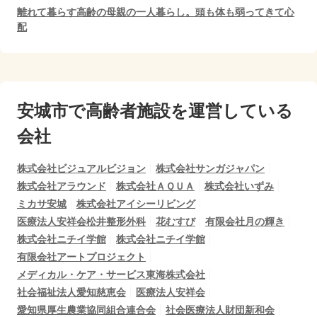
離れて暮らす高齢の母親の一人暮らし。頭も体も弱ってきて心
配
安城市で
高齢者施設を運営している
会社
株式会社ビジュアルビジョン
株式会社サンガジャパン
株式会社アラウンド
株式会社ＡＱＵＡ
株式会社いずみ
ミカサ安城
株式会社アイシーリビング
医療法人安祥会松井整形外科
花むすび
有限会社月の輝き
株式会社ニチイ学館
株式会社ニチイ学館
有限会社アートプロジェクト
メディカル・ケア・サービス東海株式会社
社会福祉法人愛知慈恵会
医療法人安祥会
愛知県厚生農業協同組合連合会
社会医療法人財団新和会