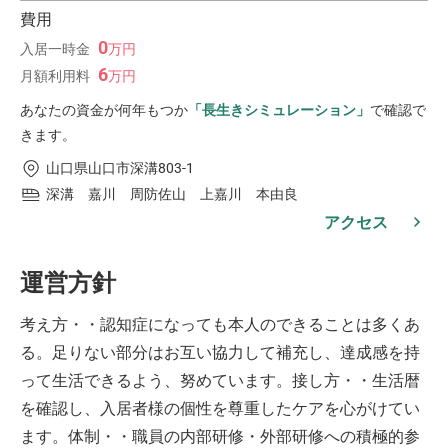
費用
0
入居一時金
万
円
6
月額利用料
万
円
あなたの資金が何年もつか
「長生きシミュレーション」
で確認で
きます。
山口県山口市深溝803-1
深溝 嘉川 周防佐山 上嘉川 本由良
アクセス
運営方針
考え方・・認知症になっても本人のできることは多くあ
る。足りない部分はお互い協力して補充し、達成感を持
って生活できるよう、努めています。接し方・・生活暦
を確認し、入居者様の個性を尊重したケアを心がけてい
ます。体制・・職員の内部研修・外部研修への積極的参