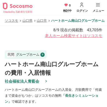
0
検討中
ログイン
メニュー
Directed by 高齢者住宅新聞
ソコスモ
山口県
山口市
ハートホーム南山口グループホーム
8/9
現在の掲載数
43,705
件
老人ホーム検索サイトはソコスモ
民間
グループホーム
ハートホーム南山口グループホーム
の費用・入居情報
社会福祉法人青藍会
ハートホーム南山口グループホーム
の入居金、月額費用で「何歳
まで資金がもつか」はソコスモの無料
「長生きシミュレーショ
ン」
で確認できます。