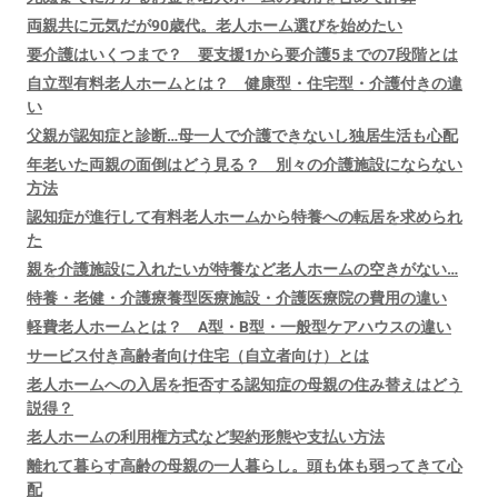
両親共に元気だが90歳代。老人ホーム選びを始めたい
要介護はいくつまで？ 要支援1から要介護5までの7段階とは
自立型有料老人ホームとは？ 健康型・住宅型・介護付きの違
い
父親が認知症と診断…母一人で介護できないし独居生活も心配
年老いた両親の面倒はどう見る？ 別々の介護施設にならない
方法
認知症が進行して有料老人ホームから特養への転居を求められ
た
親を介護施設に入れたいが特養など老人ホームの空きがない…
特養・老健・介護療養型医療施設・介護医療院の費用の違い
軽費老人ホームとは？ A型・B型・一般型ケアハウスの違い
サービス付き高齢者向け住宅（自立者向け）とは
老人ホームへの入居を拒否する認知症の母親の住み替えはどう
説得？
老人ホームの利用権方式など契約形態や支払い方法
離れて暮らす高齢の母親の一人暮らし。頭も体も弱ってきて心
配