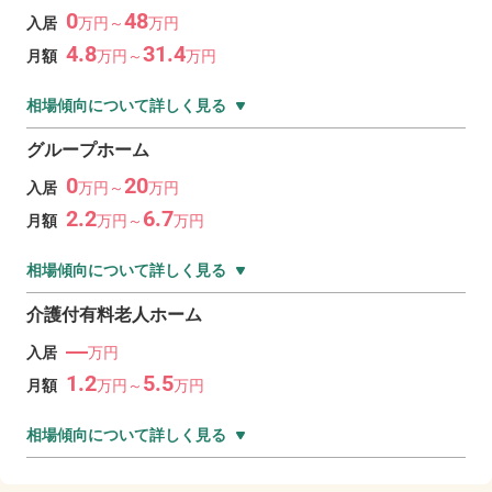
0
48
入居
万
円～
万
円
4.8
31.4
月額
万
円～
万
円
相場傾向について詳しく見る
グループホーム
0
20
入居
万
円～
万
円
2.2
6.7
月額
万
円～
万
円
相場傾向について詳しく見る
介護付有料老人ホーム
―
入居
万円
1.2
5.5
月額
万
円～
万
円
相場傾向について詳しく見る