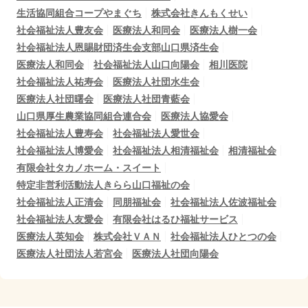
生活協同組合コープやまぐち
株式会社きんもくせい
社会福祉法人豊友会
医療法人和同会
医療法人樹一会
社会福祉法人恩賜財団済生会支部山口県済生会
医療法人和同会
社会福祉法人山口向陽会
相川医院
社会福祉法人祐寿会
医療法人社団水生会
医療法人社団曙会
医療法人社団青藍会
山口県厚生農業協同組合連合会
医療法人協愛会
社会福祉法人豊寿会
社会福祉法人愛世会
社会福祉法人博愛会
社会福祉法人相清福祉会
相清福祉会
有限会社タカノホーム・スイート
特定非営利活動法人きらら山口福祉の会
社会福祉法人正清会
同朋福祉会
社会福祉法人佐波福祉会
社会福祉法人友愛会
有限会社はるひ福祉サービス
医療法人英知会
株式会社ＶＡＮ
社会福祉法人ひとつの会
医療法人社団法人若宮会
医療法人社団向陽会