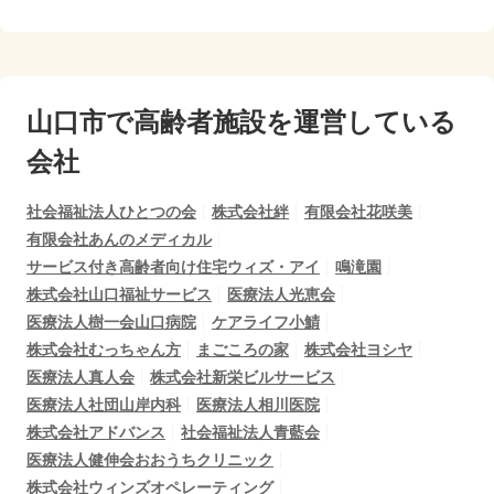
山口市で
高齢者施設を運営している
会社
社会福祉法人ひとつの会
株式会社絆
有限会社花咲美
有限会社あんのメディカル
サービス付き高齢者向け住宅ウィズ・アイ
鳴滝園
株式会社山口福祉サービス
医療法人光恵会
医療法人樹一会山口病院
ケアライフ小鯖
株式会社むっちゃん方
まごころの家
株式会社ヨシヤ
医療法人真人会
株式会社新栄ビルサービス
医療法人社団山岸内科
医療法人相川医院
株式会社アドバンス
社会福祉法人青藍会
医療法人健伸会おおうちクリニック
株式会社ウィンズオペレーティング