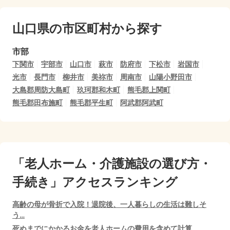
山口県の市区町村から探す
市部
下関市
宇部市
山口市
萩市
防府市
下松市
岩国市
光市
長門市
柳井市
美祢市
周南市
山陽小野田市
大島郡周防大島町
玖珂郡和木町
熊毛郡上関町
熊毛郡田布施町
熊毛郡平生町
阿武郡阿武町
「老人ホーム・介護施設の選び方・
手続き」アクセスランキング
高齢の母が骨折で入院！退院後、一人暮らしの生活は難しそ
う…
死ぬまでにかかるお金を老人ホームの費用を含めて計算