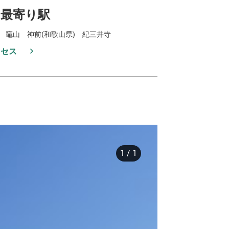
最寄り駅
 竈山 神前(和歌山県) 紀三井寺
クセス
1
/
1