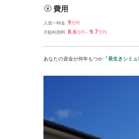
費用
9
入居一時金
万
円
8.6
9.7
月額利用料
万
円
～
万
円
あなたの資金が何年もつか
「長生きシミュ