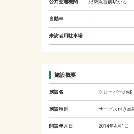
公共交通機関
紀勢線宮前駅から
自動車
―
来訪者用駐車場
―
施設概要
施設名
クローバーの郷
施設種別
サービス付き高齢
開設年月日
2014年4月1日