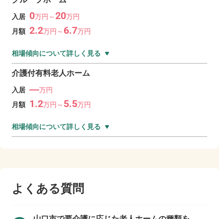
0
20
入居
万
円～
万
円
2.2
6.7
月額
万
円～
万
円
相場傾向について詳しく見る
介護付有料老人ホーム
―
入居
万円
1.2
5.5
月額
万
円～
万
円
相場傾向について詳しく見る
よくある質問
山口市で
要介護に応じた老人ホームの種類を