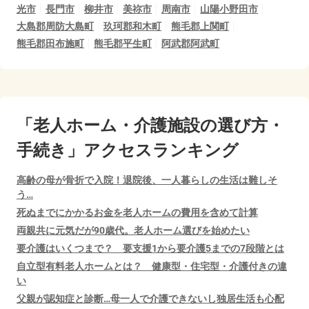
光市
長門市
柳井市
美祢市
周南市
山陽小野田市
大島郡周防大島町
玖珂郡和木町
熊毛郡上関町
熊毛郡田布施町
熊毛郡平生町
阿武郡阿武町
「老人ホーム・介護施設の選び方・
手続き」アクセスランキング
高齢の母が骨折で入院！退院後、一人暮らしの生活は難しそ
う…
死ぬまでにかかるお金を老人ホームの費用を含めて計算
両親共に元気だが90歳代。老人ホーム選びを始めたい
要介護はいくつまで？ 要支援1から要介護5までの7段階とは
自立型有料老人ホームとは？ 健康型・住宅型・介護付きの違
い
父親が認知症と診断…母一人で介護できないし独居生活も心配