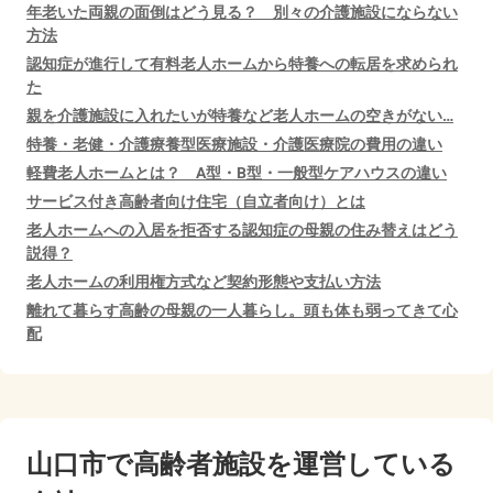
年老いた両親の面倒はどう見る？ 別々の介護施設にならない
方法
認知症が進行して有料老人ホームから特養への転居を求められ
た
親を介護施設に入れたいが特養など老人ホームの空きがない…
特養・老健・介護療養型医療施設・介護医療院の費用の違い
軽費老人ホームとは？ A型・B型・一般型ケアハウスの違い
サービス付き高齢者向け住宅（自立者向け）とは
老人ホームへの入居を拒否する認知症の母親の住み替えはどう
説得？
老人ホームの利用権方式など契約形態や支払い方法
離れて暮らす高齢の母親の一人暮らし。頭も体も弱ってきて心
配
山口市で
高齢者施設を運営している