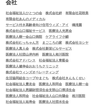
会社
社会福祉法人ひとつの会
株式会社絆
有限会社花咲美
有限会社あんのメディカル
サービス付き高齢者向け住宅ウィズ・アイ
鳴滝園
株式会社山口福祉サービス
医療法人光恵会
医療法人樹一会山口病院
ケアライフ小鯖
株式会社むっちゃん方
まごころの家
株式会社ヨシヤ
医療法人真人会
株式会社新栄ビルサービス
医療法人社団山岸内科
医療法人相川医院
株式会社アドバンス
社会福祉法人青藍会
医療法人健伸会おおうちクリニック
株式会社ウィンズオペレーティング
生活協同組合コープやまぐち
株式会社きんもくせい
社会福祉法人豊友会
医療法人和同会
医療法人樹一会
社会福祉法人恩賜財団済生会支部山口県済生会
医療法人和同会
社会福祉法人山口向陽会
相川医院
社会福祉法人祐寿会
医療法人社団水生会