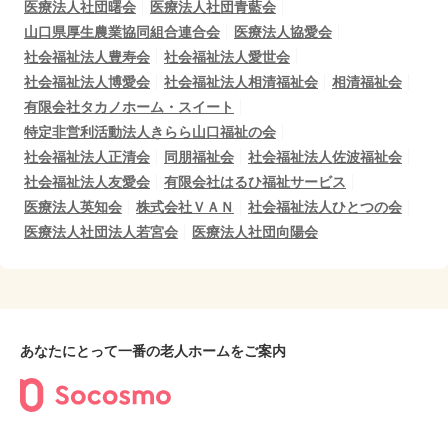
医療法人社団曙会
医療法人社団青藍会
山口県厚生農業協同組合連合会
医療法人協愛会
社会福祉法人豊寿会
社会福祉法人愛世会
社会福祉法人博愛会
社会福祉法人相清福祉会
相清福祉会
有限会社タカノホーム・スイート
特定非営利活動法人きらら山口福祉の会
社会福祉法人正清会
同朋福祉会
社会福祉法人佐波福祉会
社会福祉法人友愛会
有限会社はるひ福祉サービス
医療法人英知会
株式会社ＶＡＮ
社会福祉法人ひとつの会
医療法人社団法人若宮会
医療法人社団向陽会
あなたにとって一番の老人ホームをご案内