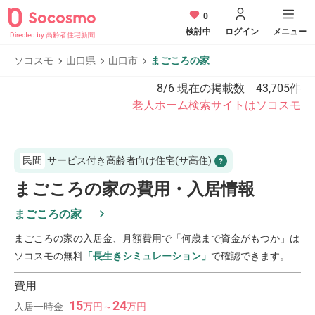
0
検討中
ログイン
メニュー
Directed by 高齢者住宅新聞
ソコスモ
山口県
山口市
まごころの家
8/6
現在の掲載数
43,705
件
老人ホーム検索サイトはソコスモ
民間
サービス付き高齢者向け住宅(サ高住)
まごころの家の費用・入居情報
まごころの家
まごころの家
の入居金、月額費用で「何歳まで資金がもつか」は
ソコスモの無料
「長生きシミュレーション」
で確認できます。
費用
15
24
入居一時金
万
円
～
万
円