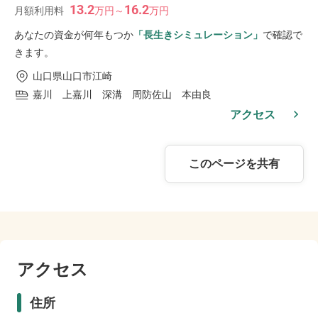
13.2
16.2
月額利用料
万
円
～
万
円
あなたの資金が何年もつか
「長生きシミュレーション」
で確認で
きます。
山口県山口市江崎
嘉川 上嘉川 深溝 周防佐山 本由良
アクセス
このページを共有
アクセス
住所