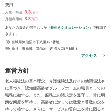
費用
3.3
入居一時金
万
円
3.3
月額利用料
万
円
あなたの資金が何年もつか
「長生きシミュレーション」
で確認で
きます。
宮城県気仙沼市下八瀬426番地8
新月 東新城 気仙沼 内湾入口(八日町)
アクセス
運営方針
老人福祉法の基本理念、介護保険法及びその他関係法令
に基づき、認知症高齢者グループホームの職員としての
職務に徹する。また、服務上の諸規定を遵守し、常に明
朗な態度を堅持し、高齢者に対しては敬愛と尊敬の念を
持って接する。さらに、サービスの質向上を常に図ると