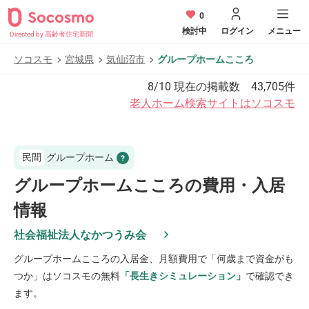
0
検討中
ログイン
メニュー
Directed by 高齢者住宅新聞
ソコスモ
宮城県
気仙沼市
グループホームこころ
8/10
現在の掲載数
43,705
件
老人ホーム検索サイトはソコスモ
民間
グループホーム
グループホームこころの費用・入居
情報
社会福祉法人なかつうみ会
グループホームこころ
の入居金、月額費用で「何歳まで資金がも
つか」はソコスモの無料
「長生きシミュレーション」
で確認でき
ます。