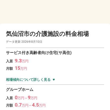
気仙沼市の
介護施設の料金相場
データ更新
2026年8月10日
サービス付き高齢者向け住宅(サ高住)
9.3
入居
万
円
15
月額
万
円
相場傾向について詳しく見る
グループホーム
0
9
入居
万
円～
万
円
0.7
4.5
月額
万
円～
万
円