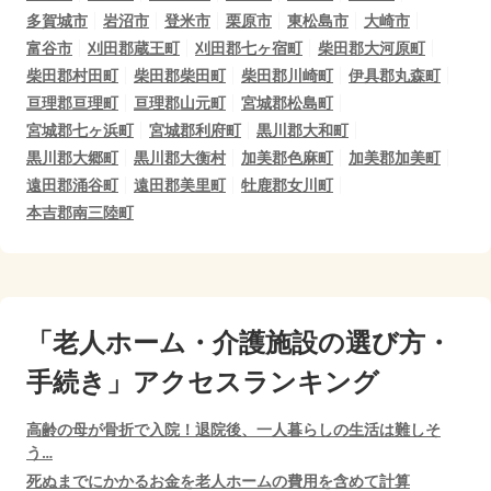
多賀城市
岩沼市
登米市
栗原市
東松島市
大崎市
富谷市
刈田郡蔵王町
刈田郡七ヶ宿町
柴田郡大河原町
柴田郡村田町
柴田郡柴田町
柴田郡川崎町
伊具郡丸森町
亘理郡亘理町
亘理郡山元町
宮城郡松島町
宮城郡七ヶ浜町
宮城郡利府町
黒川郡大和町
黒川郡大郷町
黒川郡大衡村
加美郡色麻町
加美郡加美町
遠田郡涌谷町
遠田郡美里町
牡鹿郡女川町
本吉郡南三陸町
「老人ホーム・介護施設の選び方・
手続き」アクセスランキング
高齢の母が骨折で入院！退院後、一人暮らしの生活は難しそ
う…
死ぬまでにかかるお金を老人ホームの費用を含めて計算