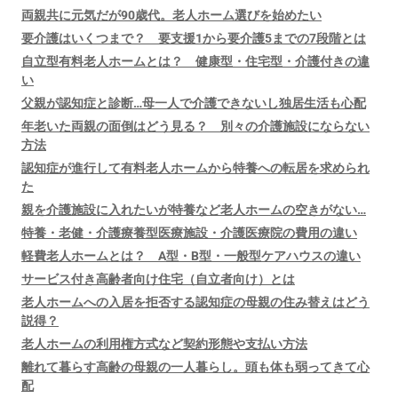
両親共に元気だが90歳代。老人ホーム選びを始めたい
要介護はいくつまで？ 要支援1から要介護5までの7段階とは
自立型有料老人ホームとは？ 健康型・住宅型・介護付きの違
い
父親が認知症と診断…母一人で介護できないし独居生活も心配
年老いた両親の面倒はどう見る？ 別々の介護施設にならない
方法
認知症が進行して有料老人ホームから特養への転居を求められ
た
親を介護施設に入れたいが特養など老人ホームの空きがない…
特養・老健・介護療養型医療施設・介護医療院の費用の違い
軽費老人ホームとは？ A型・B型・一般型ケアハウスの違い
サービス付き高齢者向け住宅（自立者向け）とは
老人ホームへの入居を拒否する認知症の母親の住み替えはどう
説得？
老人ホームの利用権方式など契約形態や支払い方法
離れて暮らす高齢の母親の一人暮らし。頭も体も弱ってきて心
配