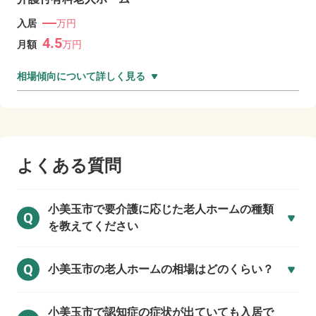
―
入居
万円
4.5
月額
万
円
相場傾向について詳しく見る
よくある質問
小美玉市で
要介護に応じた老人ホームの種類
Q
を教えてください
Q
小美玉市の
老人ホームの相場はどのくらい？
小美玉市で
認知症の症状が出ていても入居で