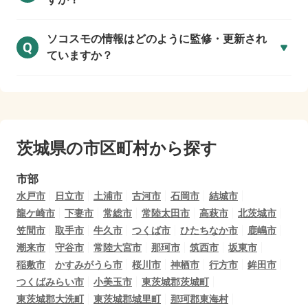
ソコスモの情報はどのように監修・更新され
Q
ていますか？
茨城県の市区町村から探す
市部
水戸市
日立市
土浦市
古河市
石岡市
結城市
龍ケ崎市
下妻市
常総市
常陸太田市
高萩市
北茨城市
笠間市
取手市
牛久市
つくば市
ひたちなか市
鹿嶋市
潮来市
守谷市
常陸大宮市
那珂市
筑西市
坂東市
稲敷市
かすみがうら市
桜川市
神栖市
行方市
鉾田市
つくばみらい市
小美玉市
東茨城郡茨城町
東茨城郡大洗町
東茨城郡城里町
那珂郡東海村