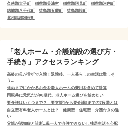
久慈郡大子町
稲敷郡美浦村
稲敷郡阿見町
稲敷郡河内町
結城郡八千代町
猿島郡五霞町
猿島郡境町
北相馬郡利根町
「老人ホーム・介護施設の選び方・
手続き」アクセスランキング
高齢の母が骨折で入院！退院後、一人暮らしの生活は難しそ
う…
死ぬまでにかかるお金を老人ホームの費用を含めて計算
両親共に元気だが90歳代。老人ホーム選びを始めたい
要介護はいくつまで？ 要支援1から要介護5までの7段階とは
自立型有料老人ホームとは？ 健康型・住宅型・介護付きの違
い
父親が認知症と診断…母一人で介護できないし独居生活も心配