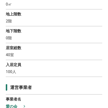
0
㎡
地上階数
2
階
地下階数
0
階
居室総数
40
室
入居定員
100
人
運営事業者
事業者名
愛の会