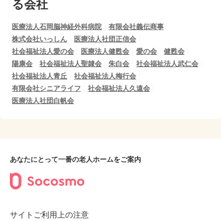
る会社
医療法人石岡脳神経外科病院
有限会社義伝商事
株式会社いっしん
医療法人社団正信会
社会福祉法人愛の会
医療法人健甦会
愛の会
健甦会
陽康会
社会福祉法人聖隷会
朱白会
社会福祉法人武仁会
社会福祉法人青丘
社会福祉法人梅行会
有限会社シニアライフ
社会福祉法人久遠会
医療法人社団白帆会
あなたにとって一番の老人ホームをご案内
サイトご利用上の注意