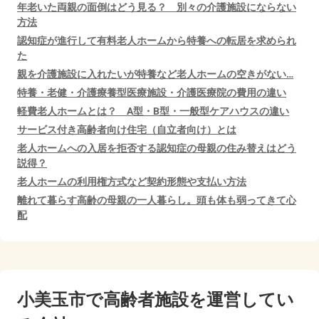
年老いた両親の面倒はどう見る？ 別々の介護施設にならない
方法
認知症が進行して有料老人ホームから特養への転居を求められ
た
親を介護施設に入れたいが特養など老人ホームの空きがない…
特養・老健・介護療養型医療施設・介護医療院の費用の違い
軽費老人ホームとは？ A型・B型・一般型ケアハウスの違い
サービス付き高齢者向け住宅（自立者向け）とは
老人ホームへの入居を拒否する認知症の母親の住み替えはどう
説得？
老人ホームの利用権方式など契約形態や支払い方法
離れて暮らす高齢の母親の一人暮らし。頭も体も弱ってきて心
配
小美玉市で
高齢者施設を運営してい