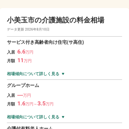
小美玉市の
介護施設の料金相場
データ更新
2026年8月10日
サービス付き高齢者向け住宅(サ高住)
6.6
入居
万
円
11
月額
万
円
相場傾向について詳しく見る
グループホーム
―
入居
万円
1.6
3.5
月額
万
円～
万
円
相場傾向について詳しく見る
介護付有料老人ホーム