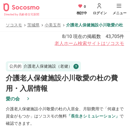
0
検討中
ログイン
メニュー
Directed by 高齢者住宅新聞
ソコスモ
茨城県
小美玉市
介護老人保健施設小川敬愛の杜
8/10
現在の掲載数
43,705
件
老人ホーム検索サイトはソコスモ
公共的
介護老人保健施設（老健）
介護老人保健施設小川敬愛の杜の費
用・入居情報
愛の会
介護老人保健施設小川敬愛の杜
の入居金、月額費用で「何歳まで
資金がもつか」はソコスモの無料
「長生きシミュレーション」
で
確認できます。