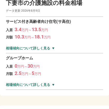
下妻市の
介護施設の料金相場
データ更新
2026年8月9日
サービス付き高齢者向け住宅(サ高住)
3.4
13.5
入居
万
円～
万
円
10.3
18.1
月額
万
円～
万
円
相場傾向について詳しく見る
グループホーム
0
30
入居
万
円～
万
円
2.5
5
月額
万
円～
万
円
相場傾向について詳しく見る