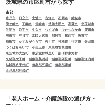
茨城県の市区町村から探す
市部
水戸市
日立市
土浦市
古河市
石岡市
結城市
龍ケ崎市
下妻市
常総市
常陸太田市
高萩市
北茨城市
笠間市
取手市
牛久市
つくば市
ひたちなか市
鹿嶋市
潮来市
守谷市
常陸大宮市
那珂市
筑西市
坂東市
稲敷市
かすみがうら市
桜川市
神栖市
行方市
鉾田市
つくばみらい市
小美玉市
東茨城郡茨城町
東茨城郡大洗町
東茨城郡城里町
那珂郡東海村
久慈郡大子町
稲敷郡美浦村
稲敷郡阿見町
稲敷郡河内町
結城郡八千代町
猿島郡五霞町
猿島郡境町
北相馬郡利根町
「老人ホーム・介護施設の選び方・