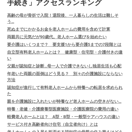
手続き」アクセスランキング
高齢の母が骨折で入院！退院後、一人暮らしの生活は難しそ
う…
死ぬまでにかかるお金を老人ホームの費用を含めて計算
両親共に元気だが90歳代。老人ホーム選びを始めたい
要介護はいくつまで？ 要支援1から要介護5までの7段階とは
自立型有料老人ホームとは？ 健康型・住宅型・介護付きの違
い
父親が認知症と診断…母一人で介護できないし独居生活も心配
年老いた両親の面倒はどう見る？ 別々の介護施設にならない
方法
認知症が進行して有料老人ホームから特養への転居を求められ
た
親を介護施設に入れたいが特養など老人ホームの空きがない…
特養・老健・介護療養型医療施設・介護医療院の費用の違い
軽費老人ホームとは？ A型・B型・一般型ケアハウスの違い
サービス付き高齢者向け住宅（自立者向け）とは