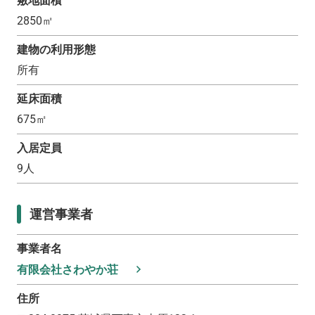
敷地面積
2850
㎡
建物の利用形態
所有
延床面積
675
㎡
入居定員
9
人
運営事業者
事業者名
有限会社さわやか荘
住所