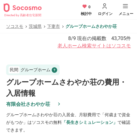
0
検討中
ログイン
メニュー
Directed by 高齢者住宅新聞
ソコスモ
茨城県
下妻市
グループホームさわやか荘
8/9
現在の掲載数
43,705
件
老人ホーム検索サイトはソコスモ
民間
グループホーム
グループホームさわやか荘の費用・
入居情報
有限会社さわやか荘
グループホームさわやか荘
の入居金、月額費用で「何歳まで資金
がもつか」はソコスモの無料
「長生きシミュレーション」
で確認
できます。