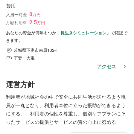
費用
0
入居一時金
万
円
2.5
月額利用料
万
円
あなたの資金が何年もつか
「長生きシミュレーション」
で確認で
きます。
茨城県下妻市南原132-1
下妻 大宝
アクセス
運営方針
利用者が地域社会の中で安全に共同生活が送れるよう職
員が一丸となり、利用者本位に立った援助ができるよう
にする。 利用者の個性を尊重し、個別ケアプランにそ
ったサービスの提供とサービスの質の向上に努める