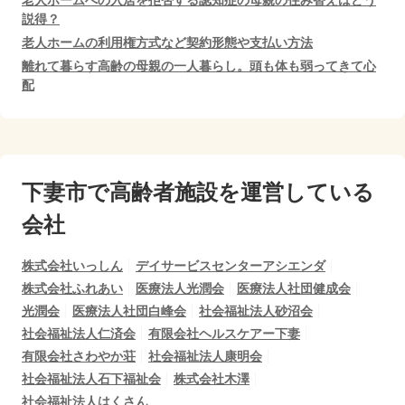
老人ホームへの入居を拒否する認知症の母親の住み替えはどう
説得？
老人ホームの利用権方式など契約形態や支払い方法
離れて暮らす高齢の母親の一人暮らし。頭も体も弱ってきて心
配
下妻市で
高齢者施設を運営している
会社
株式会社いっしん
デイサービスセンターアシエンダ
株式会社ふれあい
医療法人光潤会
医療法人社団健成会
光潤会
医療法人社団白峰会
社会福祉法人砂沼会
社会福祉法人仁済会
有限会社ヘルスケアー下妻
有限会社さわやか荘
社会福祉法人康明会
社会福祉法人石下福祉会
株式会社木澤
社会福祉法人はくさん