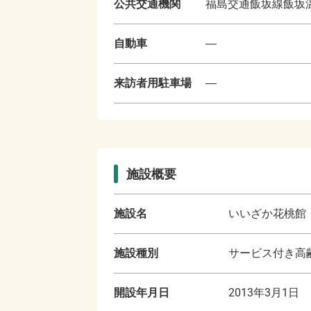
公共交通機関
福島交通飯坂線飯坂
自動車
―
来訪者用駐車場
―
施設概要
施設名
いいざか花桃館
施設種別
サービス付き高齢
開設年月日
2013年3月1日