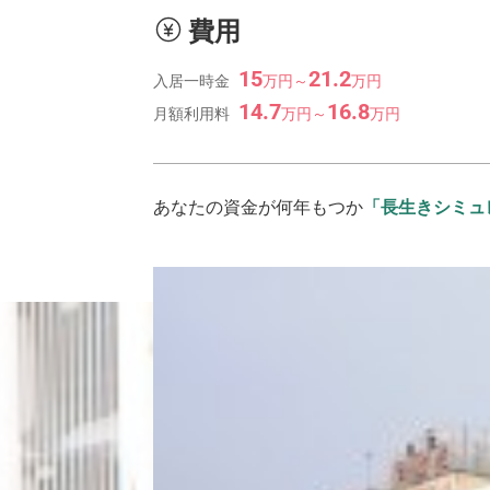
費用
15
21.2
入居一時金
万
円
～
万
円
14.7
16.8
月額利用料
万
円
～
万
円
あなたの資金が何年もつか
「長生きシミュ