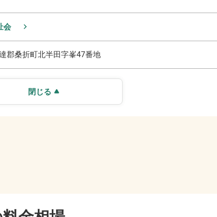
祉会
達郡桑折町北半田字峯47番地
閉じる