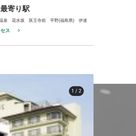
最寄り駅
温泉 花水坂 医王寺前 平野(福島県) 伊達
クセス
1
/
2