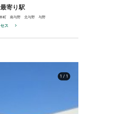
最寄り駅
本町 南与野 北与野 与野
クセス
1
/
1