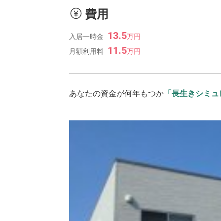
費用
13.5
入居一時金
万
円
11.5
月額利用料
万
円
あなたの資金が何年もつか
「長生きシミュ