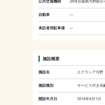
公共交通機関
JR埼京線南与野駅か
自動車
―
来訪者用駐車場
―
施設概要
施設名
エクラシア与野
施設種別
サービス付き高齢
開設年月日
2016年6月1日