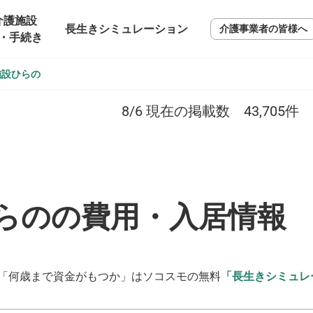
介護施設
長生きシミュレーション
介護事業者の皆様へ
・手続き
施設ひらの
8/6
現在の掲載数
43,705
件
らのの費用・入居情報
「何歳まで資金がもつか」はソコスモの無料
「長生きシミュレ