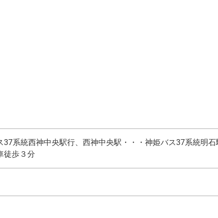
ス37系統西神中央駅行、西神中央駅・・・神姫バス37系統明石
車徒歩３分