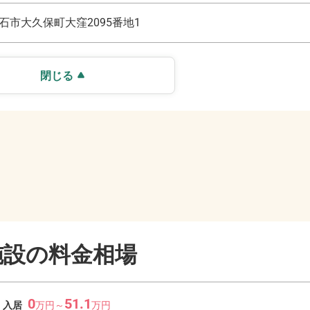
石市大久保町大窪2095番地1
閉じる
施設の料金相場
0
51.1
入居
万
円～
万
円