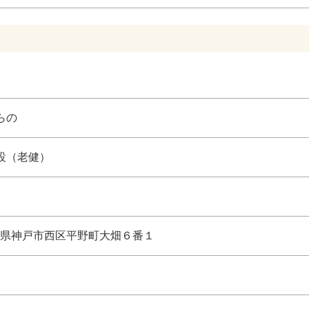
らの
設（老健）
県神戸市西区平野町大畑６番１