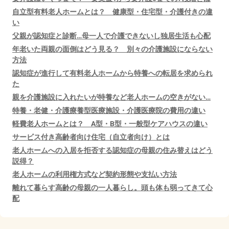
自立型有料老人ホームとは？ 健康型・住宅型・介護付きの違
い
父親が認知症と診断…母一人で介護できないし独居生活も心配
年老いた両親の面倒はどう見る？ 別々の介護施設にならない
方法
認知症が進行して有料老人ホームから特養への転居を求められ
た
親を介護施設に入れたいが特養など老人ホームの空きがない…
特養・老健・介護療養型医療施設・介護医療院の費用の違い
軽費老人ホームとは？ A型・B型・一般型ケアハウスの違い
サービス付き高齢者向け住宅（自立者向け）とは
老人ホームへの入居を拒否する認知症の母親の住み替えはどう
説得？
老人ホームの利用権方式など契約形態や支払い方法
離れて暮らす高齢の母親の一人暮らし。頭も体も弱ってきて心
配