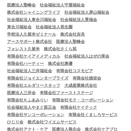
医療法人聖峰会
社会福祉法人守屋福祉会
株式会社シャイニングライフ
社会福祉法人屏山福祉会
社会福祉法人東合川福祉会
社会福祉法人景福会
東合川福祉会
社会福祉法人長生園
学校法人久留米ゼミナール
株式会社吉兆
アースサポート株式会社
医療法人聖峰会
フォレスト久留米
株式会社さくら苑
有限会社ケイアイメディカル
社会福祉法人はぜの実会
有限会社ハーティー
株式会社惠優
社会福祉法人三井福祉会
有限会社コスモピア
有限会社ジョイエンタープライズ
有限会社徳栄会
有限会社エルダリースタッフ
大成産業株式会社
医療法人三井会
有限会社ファーストステージ
有限会社Ｋふあみりい
有限会社モク・コーポレーション
社会福祉法人やまと医正会
有限会社ケイテック
有限会社サンコーポレーション
有限会社くましろサービス
ひじり会
株式会社ワイエムサービス
株式会社アクト・ケア
医療法人善志会
株式会社ケアプロ