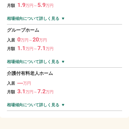
1.9
5.9
月額
万
円～
万
円
相場傾向について詳しく見る
グループホーム
0
20
入居
万
円～
万
円
1.1
7.1
月額
万
円～
万
円
相場傾向について詳しく見る
介護付有料老人ホーム
―
入居
万円
3.1
7.2
月額
万
円～
万
円
相場傾向について詳しく見る