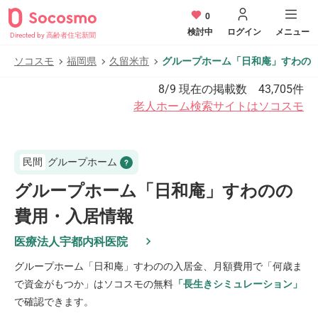
0
検討中
ログイン
メニュー
Directed by 高齢者住宅新聞
ソコスモ
福岡県
久留米市
グループホーム「日和庵」すわの
8/9
現在の掲載数
43,705
件
老人ホーム検索サイトはソコスモ
民間
グループホーム
グループホーム「日和庵」すわのの
費用・入居情報
医療法人宇都内科医院
グループホーム「日和庵」すわの
の入居金、月額費用で「何歳ま
で資金がもつか」はソコスモの無料
「長生きシミュレーション」
で確認できます。