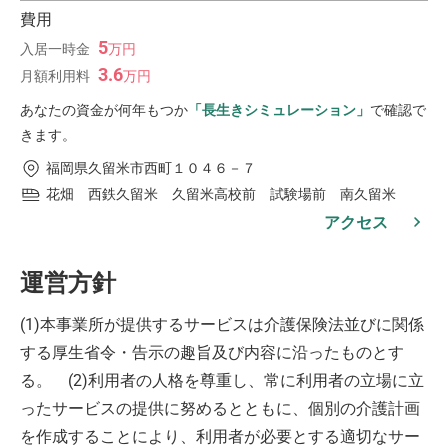
費用
5
入居一時金
万
円
3.6
月額利用料
万
円
あなたの資金が何年もつか
「長生きシミュレーション」
で確認で
きます。
福岡県久留米市西町１０４６－７
花畑 西鉄久留米 久留米高校前 試験場前 南久留米
アクセス
運営方針
(1)本事業所が提供するサービスは介護保険法並びに関係
する厚生省令・告示の趣旨及び内容に沿ったものとす
る。 (2)利用者の人格を尊重し、常に利用者の立場に立
ったサービスの提供に努めるとともに、個別の介護計画
を作成することにより、利用者が必要とする適切なサー