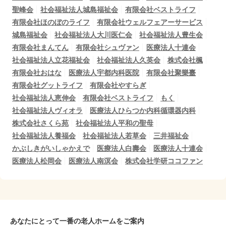
聖峰会
社会福祉法人城島福祉会
有限会社ベストライフ
有限会社ほのぼのライフ
有限会社ウェルフェアーサービス
城島福祉会
社会福祉法人大川医仁会
社会福祉法人豊生会
有限会社まんてん
有限会社シュヴァン
医療法人十連会
社会福祉法人立花福祉会
社会福祉法人久英会
株式会社楓
有限会社おはな
医療法人宇都内科医院
有限会社聚樂臺
有限会社グットライフ
有限会社やすらぎ
社会福祉法人恵伸会
有限会社ベストライフ
もく
社会福祉法人ヴィオラ
医療法人ひらつか内科循環器内科
株式会社さくら苑
社会福祉法人平和の聖母
社会福祉法人養福会
社会福祉法人若草会
三井福祉会
かぶしきがいしゃかえで
医療法人白壽会
医療法人十連会
医療法人松岡会
医療法人南溟会
株式会社学研ココファン
あなたにとって一番の老人ホームをご案内