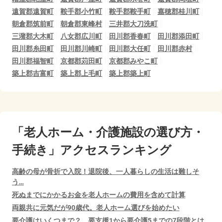
遠賀郡遠賀町
鞍手郡小竹町
鞍手郡鞍手町
嘉穂郡桂川町
朝倉郡筑前町
朝倉郡東峰村
三井郡大刀洗町
三潴郡大木町
八女郡広川町
田川郡香春町
田川郡添田町
田川郡糸田町
田川郡川崎町
田川郡大任町
田川郡赤村
田川郡福智町
京都郡苅田町
京都郡みやこ町
築上郡吉富町
築上郡上毛町
築上郡築上町
「老人ホーム・介護施設の選び方・
手続き」アクセスランキング
高齢の母が骨折で入院！退院後、一人暮らしの生活は難しそ
う…
死ぬまでにかかるお金を老人ホームの費用を含めて計算
両親共に元気だが90歳代。老人ホーム選びを始めたい
要介護はいくつまで？ 要支援1から要介護5までの7段階とは