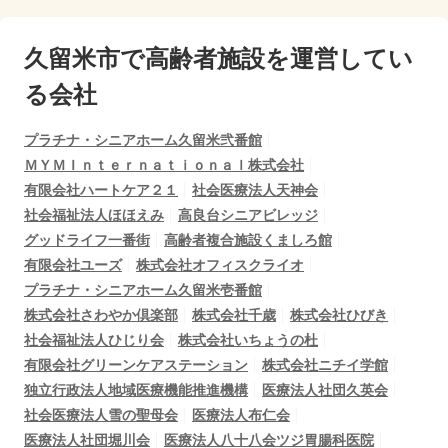
久留米市で
高齢者施設を運営してい
る会社
プラチナ・シニアホーム久留米弐番館
ＭＹＭＩｎｔｅｒｎａｔｉｏｎａｌ株式会社
有限会社ハートケア２１
社会医療法人天神会
社会福祉法人ほほえみ
高良台シニアビレッジ
グッドライフ一番街
高齢者複合施設くましろ館
有限会社ユーズ
株式会社オフィスクライオ
プラチナ・シニアホーム久留米壱番館
株式会社さわやか倶楽部
株式会社千歳
株式会社ひびき
社会福祉法人ひじり会
株式会社いちょうの杜
有限会社グリーンケアステーション
株式会社ニチイ学館
独立行政法人地域医療機能推進機構
医療法人社団久英会
社会医療法人雪の聖母会
医療法人布仁会
医療法人社団堀川会
医療法人八十八会ツジ胃腸科医院