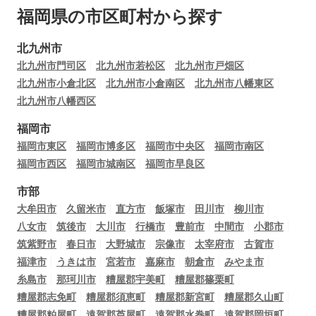
福岡県の市区町村から探す
北九州市
北九州市門司区
北九州市若松区
北九州市戸畑区
北九州市小倉北区
北九州市小倉南区
北九州市八幡東区
北九州市八幡西区
福岡市
福岡市東区
福岡市博多区
福岡市中央区
福岡市南区
福岡市西区
福岡市城南区
福岡市早良区
市部
大牟田市
久留米市
直方市
飯塚市
田川市
柳川市
八女市
筑後市
大川市
行橋市
豊前市
中間市
小郡市
筑紫野市
春日市
大野城市
宗像市
太宰府市
古賀市
福津市
うきは市
宮若市
嘉麻市
朝倉市
みやま市
糸島市
那珂川市
糟屋郡宇美町
糟屋郡篠栗町
糟屋郡志免町
糟屋郡須恵町
糟屋郡新宮町
糟屋郡久山町
糟屋郡粕屋町
遠賀郡芦屋町
遠賀郡水巻町
遠賀郡岡垣町