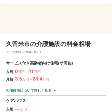
久留米市の
介護施設の料金相場
データ更新
2026年8月9日
サービス付き高齢者向け住宅(サ高住)
0
41
入居
万
円～
万
円
3.6
28.4
月額
万
円～
万
円
相場傾向について詳しく見る
ケアハウス
―
入居
万円